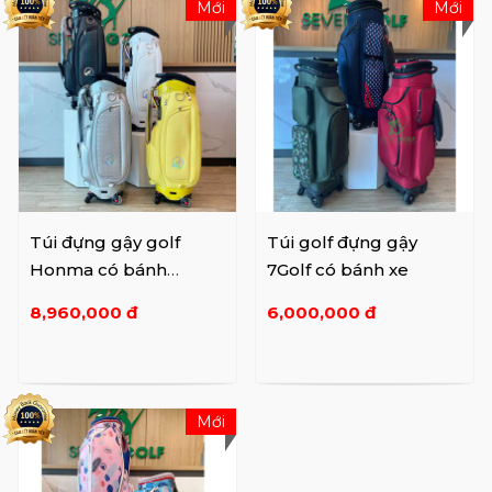
Mới
Mới
Túi đựng gậy golf
Túi golf đựng gậy
Honma có bánh
7Golf có bánh xe
xe CB12207
8,960,000 đ
6,000,000 đ
Mới