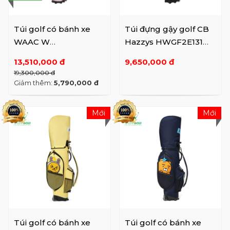
Túi golf có bánh xe
Túi đựng gậy golf CB
WAAC W
Hazzys HWGF2E131
WGBNX23100PIX PK
BK
13,510,000 đ
9,650,000 đ
19,300,000 đ
Giảm thêm:
5,790,000 đ
Mới
Mới
Túi golf có bánh xe
Túi golf có bánh xe