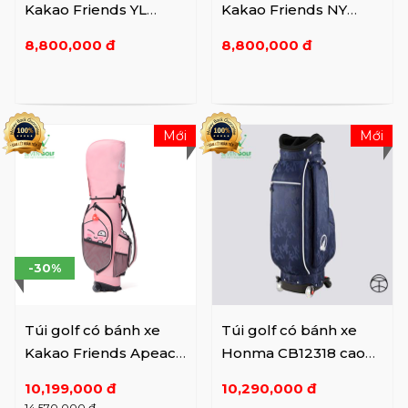
Kakao Friends YL
Kakao Friends NY
VXGV22AXUMCBYEFF
VXGV22AXURCBNVFF
8,800,000 đ
8,800,000 đ
F01
F01
Mới
Mới
-30%
Túi golf có bánh xe
Túi golf có bánh xe
Kakao Friends Apeach
Honma CB12318 cao
VXGV22AXUACBPKFF
cấp
10,199,000 đ
10,290,000 đ
F01
14,570,000 đ