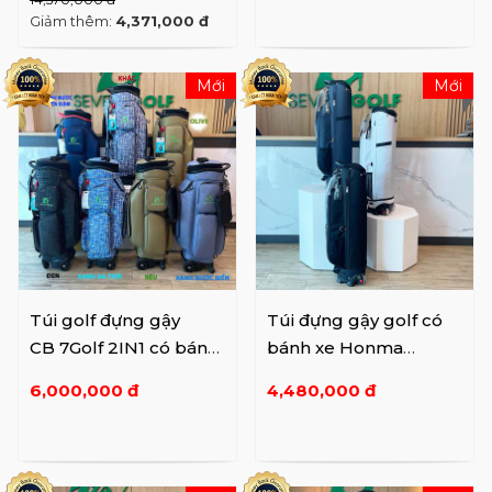
Giảm thêm:
4,371,000 đ
Mới
Mới
Túi golf đựng gậy
Túi đựng gậy golf có
CB 7Golf 2IN1 có bánh
bánh xe Honma
xe
CB12214
6,000,000 đ
4,480,000 đ