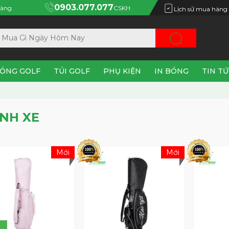
0903.077.077
àng
CSKH
Lịch sử mua hàng
ÓNG GOLF
TÚI GOLF
PHỤ KIỆN
IN BÓNG
TIN T
ÁNH XE
Mới
Mới