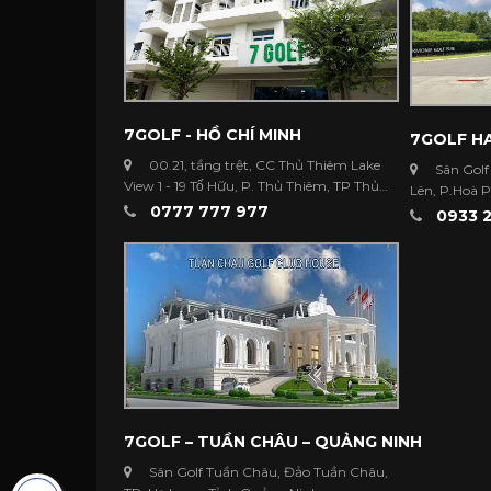
7GOLF - HỒ CHÍ MINH
7GOLF HA
00.21, tầng trệt, CC Thủ Thiêm Lake
Sân Golf
View 1 - 19 Tố Hữu, P. Thủ Thiêm, TP Thủ
Lên, P.Hoà 
Đức ...
0777 777 977
Dương
0933 2
7GOLF – TUẦN CHÂU – QUẢNG NINH
Sân Golf Tuần Châu, Đảo Tuần Châu,