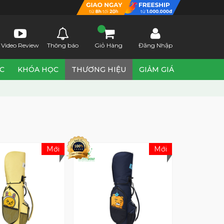
Video Review
Thông báo
Giỏ Hàng
Đăng Nhập
ỨC
KHÓA HỌC
THƯƠNG HIỆU
GIẢM GIÁ
Mới
Mới