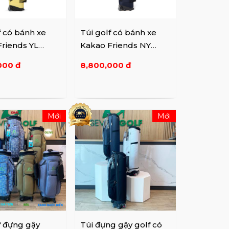
f có bánh xe
Túi golf có bánh xe
riends YL
Kakao Friends NY
2AXUMCBYEFF
VXGV22AXURCBNVFF
000 đ
8,800,000 đ
F01
Mới
Mới
f đựng gậy
Túi đựng gậy golf có