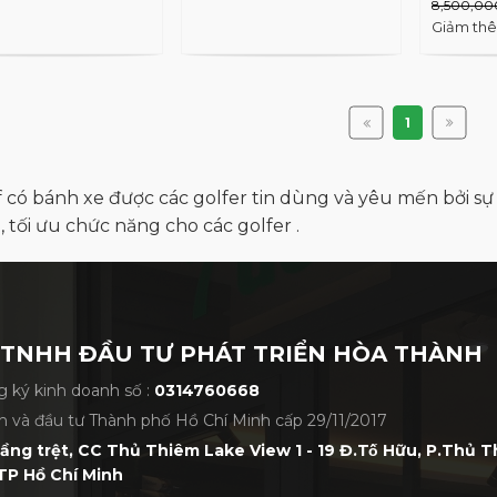
8,500,00
Giảm th
1
f có bánh xe được các golfer tin dùng và yêu mến bởi s
 tối ưu chức năng cho các golfer .
 TNHH ĐẦU TƯ PHÁT TRIỂN HÒA THÀNH
 ký kinh doanh số :
0314760668
h và đầu tư Thành phố Hồ Chí Minh cấp 29/11/2017
tầng trệt, CC Thủ Thiêm Lake View 1 - 19 Đ.Tố Hữu, P.Thủ 
TP Hồ Chí Minh