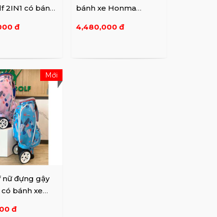
f 2IN1 có bánh
bánh xe Honma
CB12214
000 đ
4,480,000 đ
Mới
f nữ đựng gậy
có bánh xe
4
000 đ