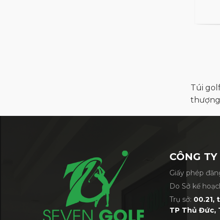
Túi gol
thượng,
CÔNG TY
Giấy phép đăng
Do Sở kế hoạc
Trụ sở:
00.21, 
TP Thủ Đức, 