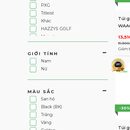
PXG
Titleist
Túi g
Khác
WAA
HAZZYS GOLF
WGBN
Majesty
13,51
19,300
HEAL CREEK
Giảm 
Fantom
GIỚI TÍNH
LYNX GOLF
Nam
DISNEY
Nữ
VOLVIK
Elle golf
MÀU SẮC
PGM
San hô
7Golf
Black (BK)
Pearly Gates
-30%
Trắng
Vàng
Túi g