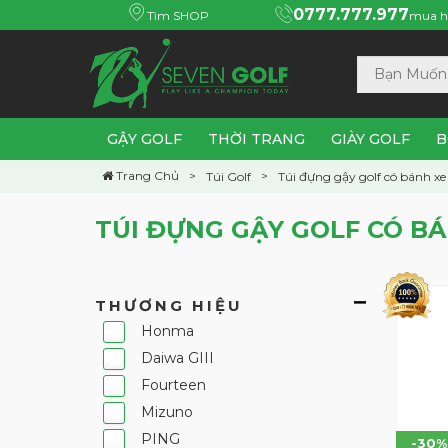
0777.777.977
Tìm SHOP
mua h
GẬY GOLF
THỜI TRANG
GIÀY GOLF
B
Trang Chủ
Túi Golf
Túi đựng gậy golf có bánh xe
TÚI ĐỰNG GẬY GOLF CÓ B
THƯƠNG HIỆU
Honma
Daiwa GIII
Fourteen
Mizuno
PING
-30%