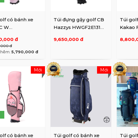
olf có bánh xe
Túi đựng gậy golf CB
Túi gol
C W
Hazzys HWGF2E131
Kakao F
X23100PIX PK
BK
VXGV2
0,000 đ
9,650,000 đ
8,800,
F01
,000 đ
thêm:
5,790,000 đ
Mới
Mới
olf có bánh xe
Túi golf có bánh xe
Túi gol