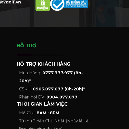
@7golf.vn
HỖ TRỢ
HỖ TRỢ KHÁCH HÀNG
Mua Hàng:
0777.777.977 (8h-
20h)*
CSKH:
0903.077.077 (8h-20h)*
Phản hồi DV:
0904.077.077
THỜI GIAN LÀM VIỆC
Mở Cửa:
8AM : 8PM
Từ thứ 2 đến Chủ Nhật (Ngày lễ, tết
làm việc bình thường)