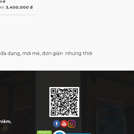
0 đ
êm:
3,400,000 đ
ự đa dạng, mới mẻ, đơn giản nhưng thời
Thiêm,