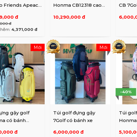
o Friends Apeach
Honma CB12318 cao
CB 7Gol
V22AXUACBPKFF
cấp
xe
99,000 đ
10,290,000 đ
6,000,
,000 đ
thêm:
4,371,000 đ
Mới
Mới
-40%
ựng gậy golf
Túi golf đựng gậy
Túi gol
a có bánh
7Golf có bánh xe
Honma 
B12207
CB1230
0,000 đ
6,000,000 đ
5,100,