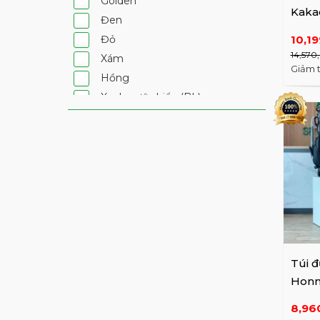
Golden
Kaka
Đen
VXG
10,1
Đỏ
F01
14,570
Xám
Giảm 
Hồng
Xanh nước biển (BL)
Nâu
Cam
Tím
Màu khác
Xanh lá cây
Xanh nước biển đậm
Bạc
Xanh Mint
Túi đ
Beige
Honm
xe C
8,96