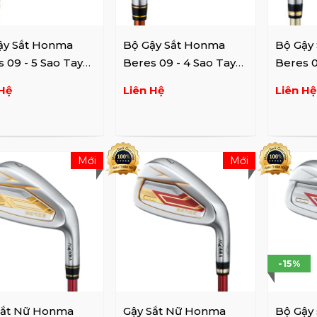
ậy Sắt Honma
Bộ Gậy Sắt Honma
Bộ Gậy
 09 - 5 Sao Tay
Beres 09 - 4 Sao Tay
Beres 0
Trái
Trái
Hệ
Liên Hệ
Liên Hệ
Mới
Mới
-15%
Sắt Nữ Honma
Gậy Sắt Nữ Honma
Bộ Gậy