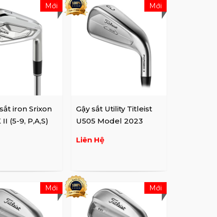
Mới
Mới
sắt iron Srixon
Gậy sắt Utility Titleist
I (5-9, P,A,S)
U505 Model 2023
Liên Hệ
Mới
Mới