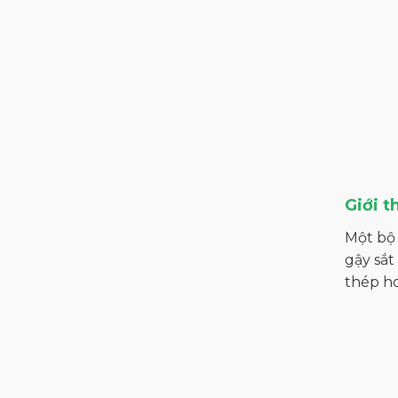
Giới t
Một bộ 
gậy sắt
thép ho