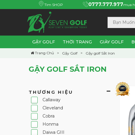
0777.777.977
Tìm SHOP
mua h
GẬY GOLF
THỜI TRANG
GIÀY GOLF
B
Trang Chủ
Gậy Golf
Gậy golf Sắt Iron
GẬY GOLF SẮT IRON
THƯƠNG HIỆU
Callaway
Cleveland
Cobra
Honma
Daiwa GIII