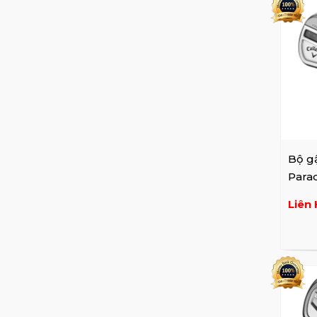
Bộ gậ
Para
irons
Liên 