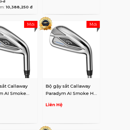
0 đ
êm:
10,388,250 đ
Mới
Mới
sắt Callaway
Bộ gậy sắt Callaway
m AI Smoke
Paradym AI Smoke HL
t (5-9,P,A,G,S)
irons (4-9,P,A,G,S)
Liên Hệ