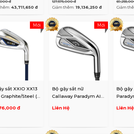
1,000 đ
127,575,000 đ
69,255,00
thêm:
43,711,650 đ
Giảm thêm:
19,136,250 đ
Giảm th
Mới
Mới
y sắt XXIO XX13
Bộ gậy sắt nữ
Bộ gậy 
 Graphite/Steel (8
Callaway Paradym AI
Parady
Smoke Max Fast Lady
Max Fas
76,000 đ
Liên Hệ
Liên Hệ
...