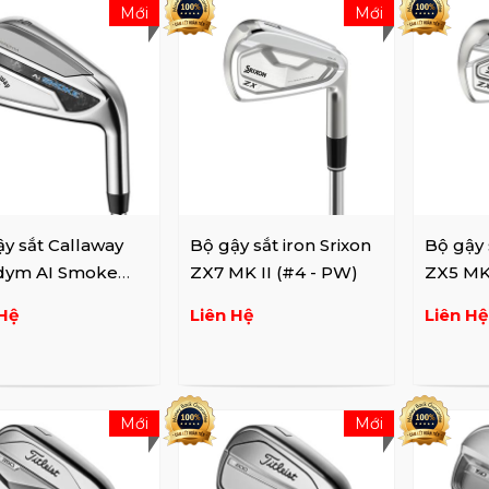
Mới
Mới
y sắt Callaway
Bộ gậy sắt iron Srixon
Bộ gậy 
dym AI Smoke
ZX7 MK II (#4 - PW)
ZX5 MK I
 (4-9,P,A,G,S)
Hệ
Liên Hệ
Liên Hệ
Mới
Mới