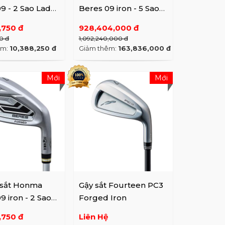
9 - 2 Sao Lady
Beres 09 iron - 5 Sao
))
(#5-11,A,S)
,750 đ
928,404,000 đ
0 đ
1,092,240,000 đ
êm:
10,388,250 đ
Giảm thêm:
163,836,000 đ
Mới
Mới
 sắt Honma
Gậy sắt Fourteen PC3
9 iron - 2 Sao
Forged Iron
AS)
,750 đ
Liên Hệ