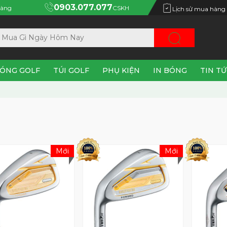
0903.077.077
àng
CSKH
Lịch sử mua hàng
ÓNG GOLF
TÚI GOLF
PHỤ KIỆN
IN BÓNG
TIN T
Mới
Mới