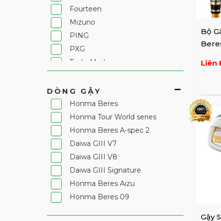
Fourteen
Mizuno
Bộ G
PING
Beres
PXG
Trái
TaylorMade
Liên 
Titleist
XXIO
DÒNG GẬY
Nike
Honma Beres
Khác
Honma Tour World series
Epon
Honma Beres A-spec 2
Ryoma
Daiwa GIII V7
Majesty
Daiwa GIII V8
Katana Golf
Daiwa GIII Signature
PGM
Honma Beres Aizu
Bridgestone
Honma Beres 09
U.S. Kids
Gậy 