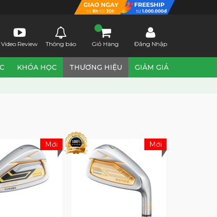
Video Review
Thông báo
Giỏ Hàng
Đăng Nhập
ỨC
KHÓA HỌC
THƯƠNG HIỆU
GIẢM GIÁ
Mới
Mới