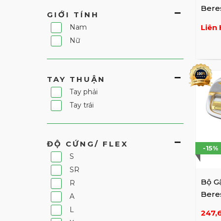
Beres
GIỚI TÍNH
Liên 
Nam
Nữ
TAY THUẬN
Tay phải
Tay trái
ĐỘ CỨNG/ FLEX
-15%
S
SR
Bộ G
R
Beres
A
(#5-11
L
247,