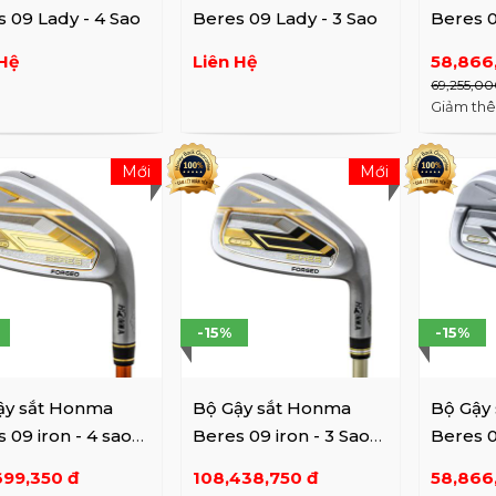
 09 Lady - 4 Sao
Beres 09 Lady - 3 Sao
Beres 0
(5-11, AS
Hệ
Liên Hệ
58,866
69,255,00
Giảm th
Mới
Mới
-15%
-15%
ậy sắt Honma
Bộ Gậy sắt Honma
Bộ Gậy
 09 iron - 4 sao
Beres 09 iron - 3 Sao
Beres 0
,A,S)
(#5-11,A,S)
(#5-11, 
699,350 đ
108,438,750 đ
58,866