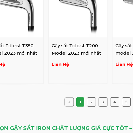
ắt Titleist T350
Gậy sắt Titleist T200
Gậy sắt 
l 2023 mới nhất
Model 2023 mới nhất
model 
Hệ
Liên Hệ
Liên Hệ
1
2
3
4
5
ỌN GẬY SẮT IRON CHẤT LƯỢNG GIÁ CỰC TỐT –