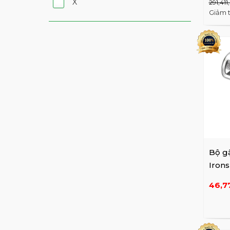
X
291,41
Giảm 
Bộ gậ
Irons
gậy)
46,7