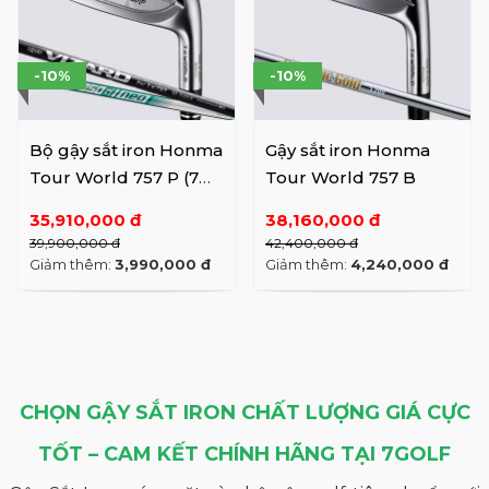
-10%
-10%
Bộ gậy sắt iron Honma
Gậy sắt iron Honma
Tour World 757 P (7
Tour World 757 B
gậy)
35,910,000 đ
38,160,000 đ
39,900,000 đ
42,400,000 đ
Giảm thêm:
3,990,000 đ
Giảm thêm:
4,240,000 đ
CHỌN GẬY SẮT IRON CHẤT LƯỢNG GIÁ CỰC
TỐT – CAM KẾT CHÍNH HÃNG TẠI 7GOLF