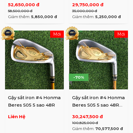
cấp ( 8 gậy)
52,650,000 đ
29,750,000 đ
58,500,000 đ
35,000,000 đ
Giảm thêm:
5,850,000 đ
Giảm thêm:
5,250,000 đ
Mới
Mới
-70%
Gậy sắt iron #4 Honma
Gậy sắt iron #4 Honma
Beres S05 5 sao 48R
Beres S05 5 sao 48R
USED
Liên Hệ
30,247,500 đ
100,825,000 đ
Giảm thêm:
70,577,500 đ