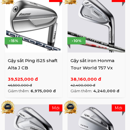
-15%
-10%
Gậy sắt Ping i525 shaft
Gậy sắt iron Honma
Alta J CB
Tour World 757 Vx
39,525,000 đ
38,160,000 đ
46,500,000 đ
42,400,000 đ
Giảm thêm:
6,975,000 đ
Giảm thêm:
4,240,000 đ
Mới
Mới