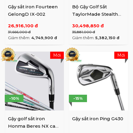
Gậy sắt iron Fourteen
Bộ Gậy Golf Sắt
GelongD IX-002
TaylorMade Stealth
Iron ( 7Gậy )
26,916,100 đ
30,498,850 đ
31,666,000 đ
35,881,000 đ
Giảm thêm:
4,749,900 đ
Giảm thêm:
5,382,150 đ
Mới
Mới
-10%
-15%
Gậy golf sắt iron
Gậy sắt iron Ping G430
Honma Beres NX cao