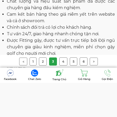
Chất lượng và hiệu suất sản phẩm đã được các
chuyên gia hàng đầu kiểm nghiệm.
Cam kết bán hàng theo giá niêm yết trên website
và cả ở showroom.
Chính sách đổi trả có lợi cho khách hàng.
Tư vấn 24/7, giao hàng nhanh chóng tận nơi.
Được Fitting gậy, được tư vấn trực tiếp bởi Đội ngũ
chuyên gia giàu kinh nghiệm, miễn phí chọn gậy
golf cho người mới chơi.
Dịch vụ custom gậy theo yêu cầu, khắc tên lên gậy
1
2
3
4
5
6
miễn phí.
Facebook
Chat Zalo
Giỏ Hàng
Gọi Điện
Trang Chủ