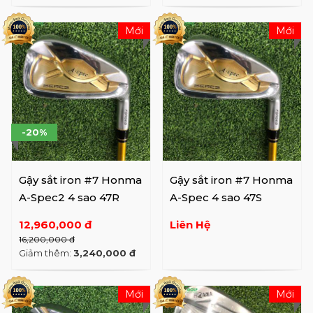
Mới
Mới
-20%
Gậy sắt iron #7 Honma
Gậy sắt iron #7 Honma
A-Spec2 4 sao 47R
A-Spec 4 sao 47S
12,960,000 đ
Liên Hệ
16,200,000 đ
Giảm thêm:
3,240,000 đ
Mới
Mới