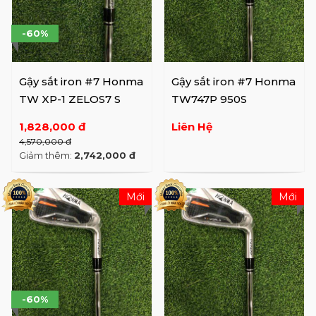
-60%
Gậy sắt iron #7 Honma
Gậy sắt iron #7 Honma
TW XP-1 ZELOS7 S
TW747P 950S
1,828,000 đ
Liên Hệ
4,570,000 đ
Giảm thêm:
2,742,000 đ
Mới
Mới
-60%