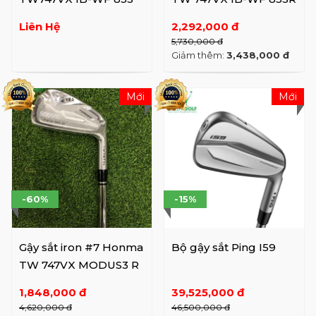
Liên Hệ
2,292,000 đ
5,730,000 đ
Giảm thêm:
3,438,000 đ
Mới
Mới
-60%
-15%
Gậy sắt iron #7 Honma
Bộ gậy sắt Ping I59
TW 747VX MODUS3 R
1,848,000 đ
39,525,000 đ
4,620,000 đ
46,500,000 đ