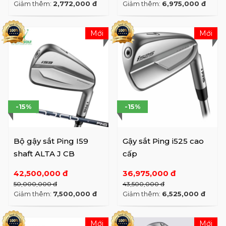
Giảm thêm:
2,772,000 đ
Giảm thêm:
6,975,000 đ
Mới
Mới
-15%
-15%
Bộ gậy sắt Ping I59
Gậy sắt Ping i525 cao
shaft ALTA J CB
cấp
42,500,000 đ
36,975,000 đ
50,000,000 đ
43,500,000 đ
Giảm thêm:
7,500,000 đ
Giảm thêm:
6,525,000 đ
Mới
Mới