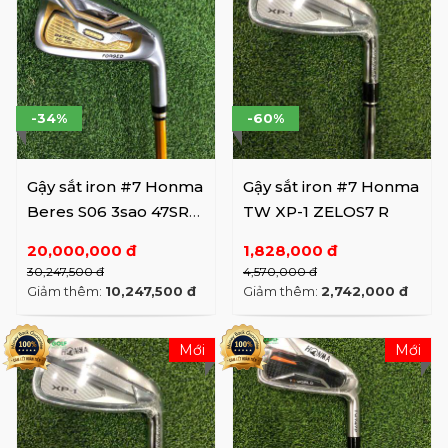
-34%
-60%
Gậy sắt iron #7 Honma
Gậy sắt iron #7 Honma
Beres S06 3sao 47SR
TW XP-1 ZELOS7 R
5sao used
20,000,000 đ
1,828,000 đ
30,247,500 đ
4,570,000 đ
Giảm thêm:
10,247,500 đ
Giảm thêm:
2,742,000 đ
Mới
Mới