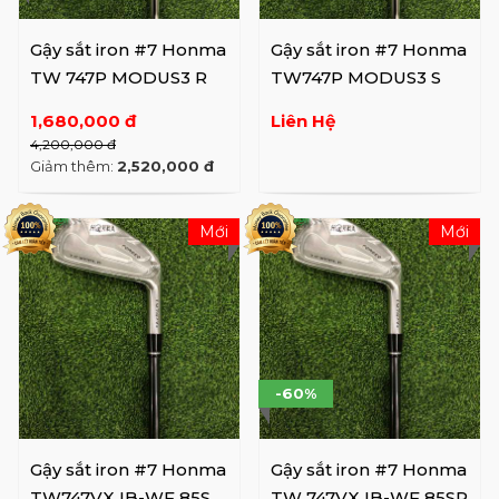
Gậy sắt iron #7 Honma
Gậy sắt iron #7 Honma
TW 747P MODUS3 R
TW747P MODUS3 S
1,680,000 đ
Liên Hệ
4,200,000 đ
Giảm thêm:
2,520,000 đ
Mới
Mới
-60%
Gậy sắt iron #7 Honma
Gậy sắt iron #7 Honma
TW747VX IB-WF 85S
TW 747VX IB-WF 85SR