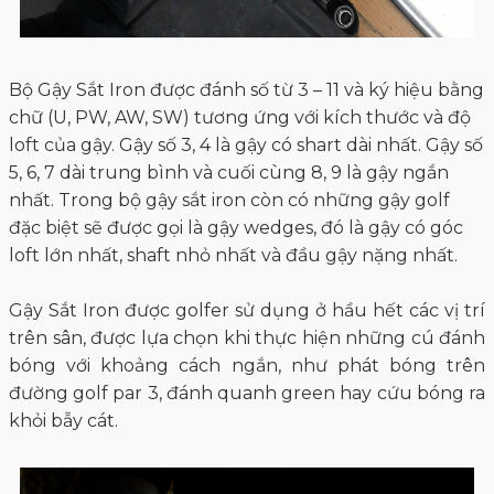
Bộ Gậy Sắt Iron được đánh số từ 3 – 11 và ký hiệu bằng
chữ (U, PW, AW, SW) tương ứng với kích thước và độ
loft của gậy. Gậy số 3, 4 là gậy có shart dài nhất. Gậy số
5, 6, 7 dài trung bình và cuối cùng 8, 9 là gậy ngắn
nhất. Trong bộ gậy sắt iron còn có những gậy golf
đặc biệt sẽ được gọi là gậy wedges, đó là gậy có góc
loft lớn nhất, shaft nhỏ nhất và đầu gậy nặng nhất.
Gậy Sắt Iron được golfer sử dụng ở hầu hết các vị trí
trên sân, được lựa chọn khi thực hiện những cú đánh
bóng với khoảng cách ngắn, như phát bóng trên
đường golf par 3, đánh quanh green hay cứu bóng ra
khỏi bẫy cát.