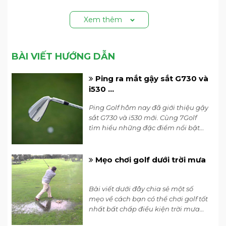
Xem thêm
BÀI VIẾT HƯỚNG DẪN
Ping ra mắt gậy sắt G730 và
i530 ...
Ping Golf hôm nay đã giới thiệu gậy
sắt G730 và i530 mới. Cùng 7Golf
tìm hiểu những đặc điểm nổi bật
của 2 dòng gậy sắt Ping mới nhất
2034 nhé.
Mẹo chơi golf dưới trời mưa
Bài viết dưới đây chia sẻ một số
mẹo về cách bạn có thể chơi golf tốt
nhất bất chấp điều kiện trời mưa
của HLV Tony Ruggiero tới từ Golf