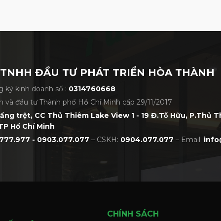
 TNHH ĐẦU TƯ PHÁT TRIỂN HÒA THÀNH
 ký kinh doanh số :
0314760668
h và đầu tư Thành phố Hồ Chí Minh cấp 29/11/2017
tầng trệt, CC Thủ Thiêm Lake View 1 - 19 Đ.Tố Hữu, P.Thủ 
TP Hồ Chí Minh
777.977 - 0903.077.077
– CSKH:
0904.077.077
– Email:
info
CHÍNH SÁCH