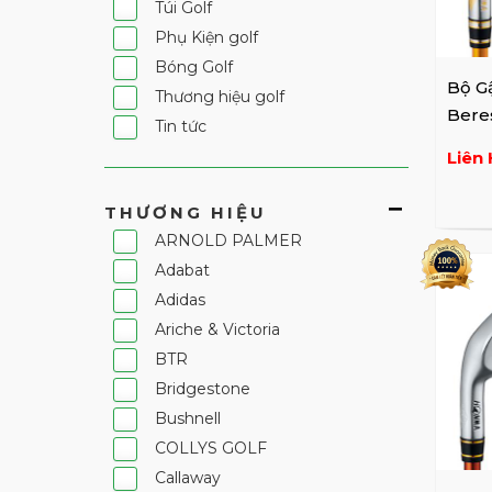
Túi Golf
Phụ Kiện golf
Bóng Golf
Bộ G
Thương hiệu golf
Beres
Tin tức
Trái
Liên 
THƯƠNG HIỆU
ARNOLD PALMER
Adabat
Adidas
Ariche & Victoria
BTR
Bridgestone
Bushnell
COLLYS GOLF
Callaway