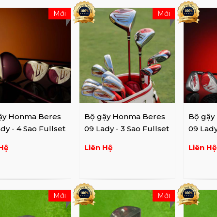
Mới
Mới
ậy Honma Beres
Bộ gậy Honma Beres
Bộ gậy
dy - 4 Sao Fullset
09 Lady - 3 Sao Fullset
09 Lady
Hệ
Liên Hệ
Liên Hệ
Mới
Mới