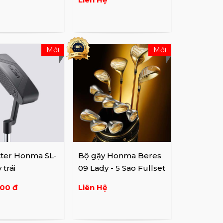
Mới
Mới
tter Honma SL-
Bộ gậy Honma Beres
 trái
09 Lady - 5 Sao Fullset
000 đ
Liên Hệ