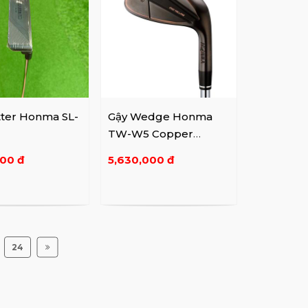
tter Honma SL-
Gậy Wedge Honma
TW-W5 Copper
Wedge
000 đ
5,630,000 đ
24