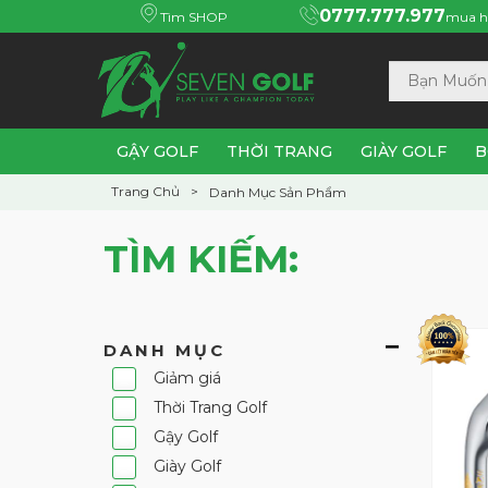
0777.777.977
Tìm SHOP
mua h
GẬY GOLF
THỜI TRANG
GIÀY GOLF
B
Trang Chủ
Danh Mục Sản Phẩm
TÌM KIẾM:
DANH MỤC
Giảm giá
Thời Trang Golf
Gậy Golf
Giày Golf