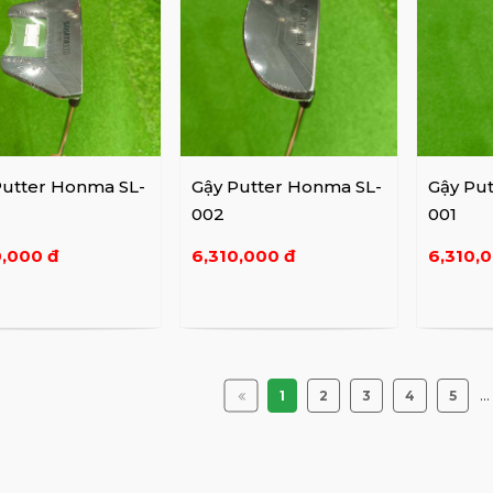
Putter Honma SL-
Gậy Putter Honma SL-
Gậy Pu
002
001
0,000 đ
6,310,000 đ
6,310,
...
1
2
3
4
5