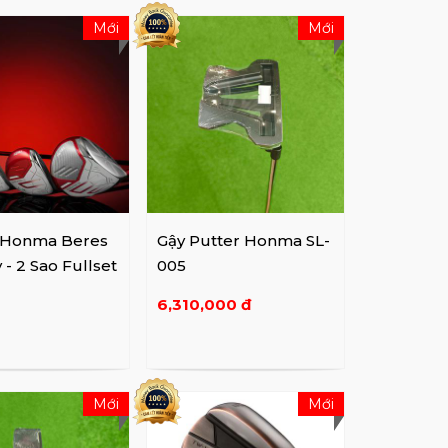
Mới
Mới
 Honma Beres
Gậy Putter Honma SL-
 - 2 Sao Fullset
005
6,310,000 đ
Mới
Mới