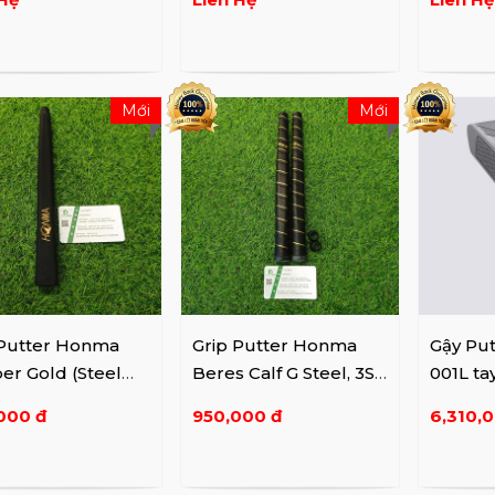
Mới
Mới
 Putter Honma
Grip Putter Honma
Gậy Pu
er Gold (Steel
Beres Calf G Steel, 3S
001L tay
, 3s SV/BK)
GD, 4S BK/GD+ Nút ...
000 đ
950,000 đ
6,310,