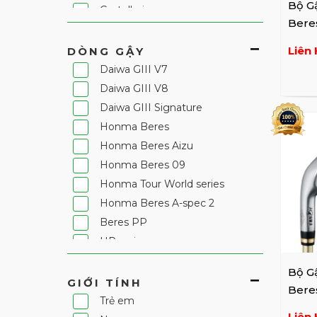
Bộ G
Castelbajac
Beres
Champ
Trái
Cleveland
Liên 
DÒNG GẬY
Cobra
Daiwa GIII V7
DISNEY
Daiwa GIII V8
Daiwa GIII
Daiwa GIII Signature
Daiya
Honma Beres
Duvik
Honma Beres Aizu
Ecco
Honma Beres 09
Elle golf
Honma Tour World series
Epon
Honma Beres A-spec 2
FIGARO SPORTS
Beres PP
Fantom
HP series
Fila
Bộ G
FootJoy
GIỚI TÍNH
Beres
Fourteen
Trẻ em
Trái
GLENECHO
Liên 