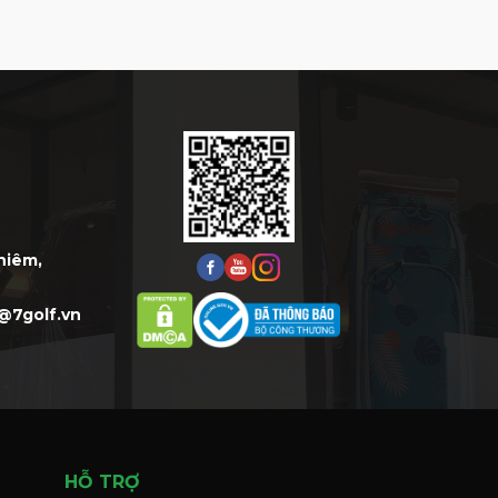
Thiêm,
@7golf.vn
HỖ TRỢ