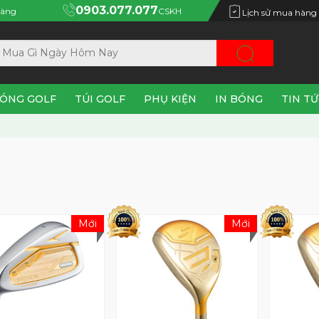
0903.077.077
àng
CSKH
Lịch sử mua hàng
ÓNG GOLF
TÚI GOLF
PHỤ KIỆN
IN BÓNG
TIN T
Mới
Mới