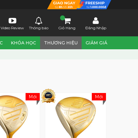
Video Review
Thông báo
Giỏ Hàng
Đăng Nhập
ỨC
KHÓA HỌC
THƯƠNG HIỆU
GIẢM GIÁ
Mới
Mới