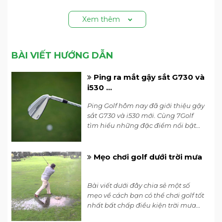
Xem thêm
BÀI VIẾT HƯỚNG DẪN
Ping ra mắt gậy sắt G730 và
i530 ...
Ping Golf hôm nay đã giới thiệu gậy
sắt G730 và i530 mới. Cùng 7Golf
tìm hiểu những đặc điểm nổi bật
của 2 dòng gậy sắt Ping mới nhất
2034 nhé.
Mẹo chơi golf dưới trời mưa
Bài viết dưới đây chia sẻ một số
mẹo về cách bạn có thể chơi golf tốt
nhất bất chấp điều kiện trời mưa
của HLV Tony Ruggiero tới từ Golf