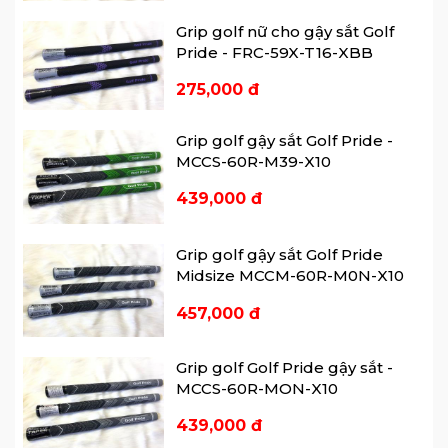
ghi nhận, và dưới đây là một số kỷ
Grip golf nữ cho gậy sắt Golf
lục nổi bật.
Pride - FRC-59X-T16-XBB
275,000 đ
Grip golf gậy sắt Golf Pride -
MCCS-60R-M39-X10
439,000 đ
Grip golf gậy sắt Golf Pride
Midsize MCCM-60R-M0N-X10
457,000 đ
Grip golf Golf Pride gậy sắt -
MCCS-60R-MON-X10
439,000 đ