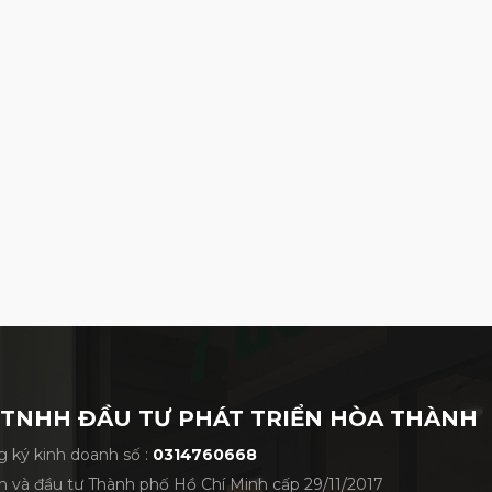
 TNHH ĐẦU TƯ PHÁT TRIỂN HÒA THÀNH
 ký kinh doanh số :
0314760668
h và đầu tư Thành phố Hồ Chí Minh cấp 29/11/2017