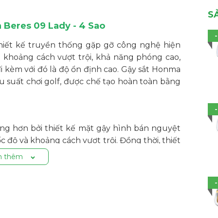
S
 Beres 09 Lady - 4 Sao
thiết kế truyền thống gặp gỡ công nghệ hiện
khoảng cách vượt trội, khả năng phóng cao,
i kèm với đó là độ ổn định cao. Gậy sắt Honma
u suất chơi golf, được chế tạo hoàn toàn bằng
ng hơn bởi thiết kế mặt gậy hình bán nguyệt
ốc độ và khoảng cách vượt trội. Đồng thời, thiết
ủa kick-point để tăng khả năng kiểm soát.
 thêm
ệch tâm và tăng khoảng cách bởi mặt L-CUP
hơn.