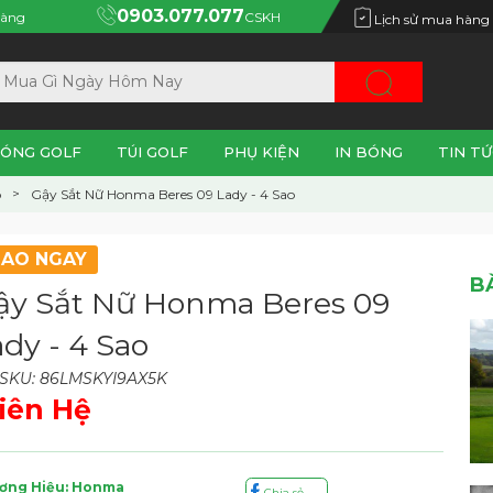
0903.077.077
àng
CSKH
Lịch sử mua hàng
ÓNG GOLF
TÚI GOLF
PHỤ KIỆN
IN BÓNG
TIN TỨ
o
Gậy Sắt Nữ Honma Beres 09 Lady - 4 Sao
IAO NGAY
B
ậy Sắt Nữ Honma Beres 09
ady - 4 Sao
SKU: 86LMSKYI9AX5K
iên Hệ
ơng Hiệu: Honma
Chia sẻ