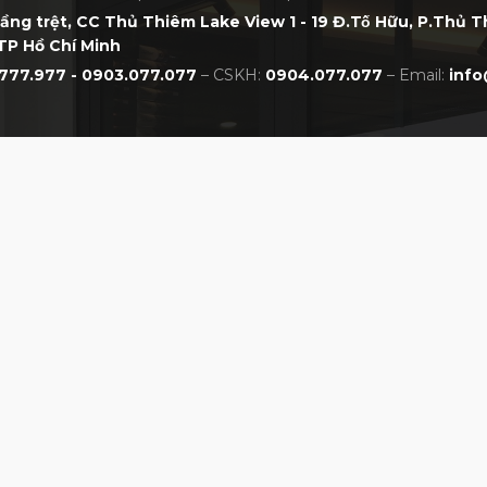
tầng trệt, CC Thủ Thiêm Lake View 1 - 19 Đ.Tố Hữu, P.Thủ 
TP Hồ Chí Minh
777.977 - 0903.077.077
– CSKH:
0904.077.077
– Email:
info
CHÍNH SÁCH
NHẤT VIỆT NAM
Chính sách bảo hành
Chính sách đổi trả
Chính sách thanh toán
Chính sách giao hàng
Chính sách bảo mật
Hướng dẫn đặt mua online