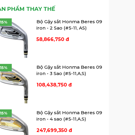
Ecco cho ra mắt mẫu giày
muốn cải thiện hiệu suất chơi
ẢN PHẨM THAY THẾ
Ecco LT1 ...
golf.
Mẫu giày mới LT1 là đôi giày
Bộ Gậy sắt Honma Beres 09
-15%
không đinh mới nhất của
iron - 2 Sao (#5-11, AS)
thương hiệu, theo Ecco, đang
"đặt ra một tiêu chuẩn mới về sự
58,866,750 đ
nhẹ nhàng và thoải mái". Cùng
7Golf tìm hiểu về mẫu giày Ecco
mới nhất này nhé.
Bộ Gậy sắt Honma Beres 09
-15%
iron - 3 Sao (#5-11,A,S)
108,438,750 đ
Bộ Gậy sắt Honma Beres 09
-15%
iron - 4 sao (#5-11,A,S)
247,699,350 đ