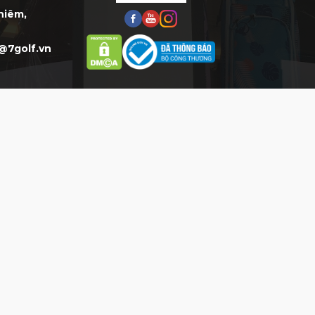
Thiêm,
@7golf.vn
HỖ TRỢ
HỖ TRỢ KHÁCH HÀNG
Mua Hàng:
0777.777.977 (8h-
20h)*
CSKH:
0903.077.077 (8h-20h)*
Phản hồi DV:
0904.077.077
THỜI GIAN LÀM VIỆC