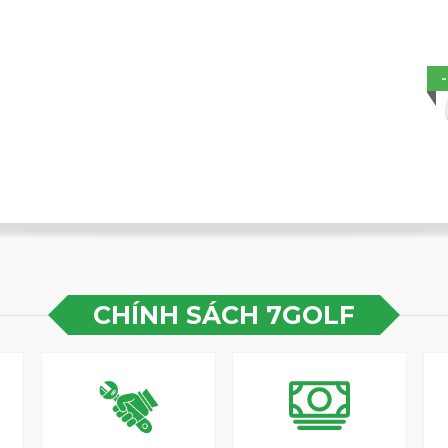
oàn, giúp tạo ra âm thanh tuyệt hảo khi va
 đầu gậy có khả năng hấp thụ độ rung, giúp
 nhất.
CHÍNH SÁCH 7GOLF
a Beres 09 Lady - 4 Sao