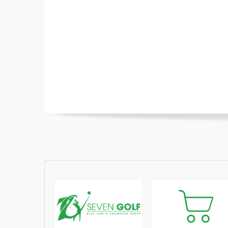
Độ rung của cú đánh bị hấp thụ hoàn t
chạm. Lớp nhựa resin được đặt ở trong
người chơi trải nghiệm cảm giác tuyệt vời
Club Specs
Gậy Sắt Nữ Honm