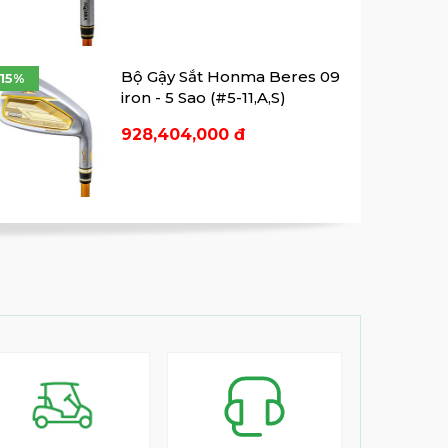
Bộ Gậy Sắt Honma Beres 09
-15%
iron - 5 Sao (#5-11,A,S)
928,404,000 đ
Bộ Gậy sắt Nữ Honma
-15%
Beres 09 - 2 Sao Lady (5-11,
AS))
58,866,750 đ
Gậy Sắt Nữ Honma Beres 09
Lady - 3 Sao
Liên Hệ