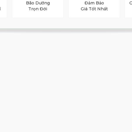
Bão Dưỡng
Đảm Bảo
G
í
Trọn Đời
Giá Tốt Nhất
 thêm sự kiểm soát và tính nhất quán. Shaft
a ổn định và linh hoạt hơn so với các shaft
 không cần thiết với kick-point gần butt hơn
a Beres 09 Lady - 4 Sao
ột tầng cao mới, kết hợp với sự hạn chế độ
 đặt gần với tip hơn.
hật Bản, Honma đã viết tiếp câu chuyện hoàn
dụng vật liệu từ sâu trong lòng đất và công
h, vững vàng, thoải mái và tự tin của Gậy Sắt
7Golf - Một trong những siêu thị golf lớn nhất