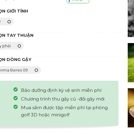
N GIỚI TÍNH
ữ
ỌN TAY THUẬN
y phải
ỌN DÒNG GẬY
nma Beres 09
Bảo dưỡng định kỳ vệ sinh miễn phí
Chương trình thu gậy cũ -đổi gậy mới
Mua sắm được tập miễn phí tại phòng
golf 3D hoặc minigolf