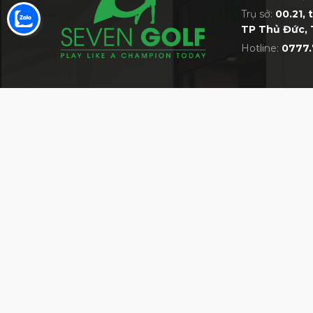
Trụ sở:
00.21, 
TP Thủ Đức, 
Hotline:
0777.
VỀ 7GOLF
MỘT TRONG NHỮNG SIÊU THỊ GOLF LỚN 
Giới thiệu về siêu thị 7Golf
Bán hàng cùng 7Golf
Quy định chung
HỆ THỐNG CỬA HÀNG