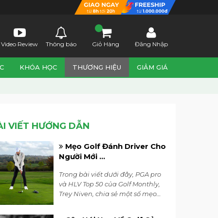
Video Review
Thông báo
Giỏ Hàng
Đăng Nhập
C
KHÓA HỌC
THƯƠNG HIỆU
GIẢM GIÁ
ÀI VIẾT HƯỚNG DẪN
Mẹo Golf Đánh Driver Cho
Người Mới ...
Trong bài viết dưới đây, PGA pro
và HLV Top 50 của Golf Monthly,
Trey Niven, chia sẻ một số mẹo
golf đánh driver đơn giản giúp
bạn tránh được những sai lầm