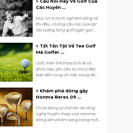
Câu Nói Hay Về Golf Của
phổ biến.
Các Huyền ...
Đúc rút từ kinh nghiệm sống và
thi đấu, những câu nói của các
lão tướng làng golf ngắn gọn
nhưng đầy thấm thía. Cùng
nghe những câu nói nổi tiếng
Tất Tần Tật Về Tee Golf
của các huyền thoại golfer ngay
Mà Golfer ...
dưới đây.
Golf, môn thể thao tinh tế và
phức tạp, yêu cầu sự chú ý đặc
biệt đến từng chi tiết, trong đó
tee golf đóng vai trò quan trọng
trong việc tạo ra một đường
Khám phá dòng gậy
đánh chính xác và hiệu quả.
Honma Beres 09 ...
Dưới đây là những điều tất yếu
mà bạn nên biết về tee golf.
Chứa đựng sự chế tác và công
nghệ huyền thoại của Honma,
dòng sản phẩm sang trọng mới
Honma Beres 09 mang đến tiềm
năng mới cho những golfer