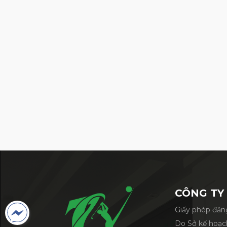
CÔNG TY
Giấy phép đăng
Do Sở kế hoạc