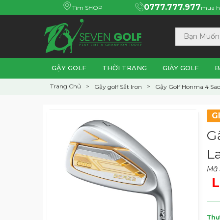
0777.777.977
Tìm SHOP
mua h
GẬY GOLF
THỜI TRANG
GIÀY GOLF
B
Trang Chủ
Gậy golf Sắt Iron
Gậy Golf Honma 4 Sa
G
G
L
Mã 
L
Thư