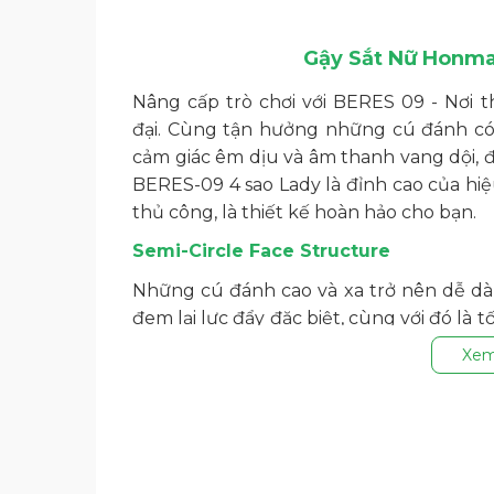
Gậy Sắt Nữ Honma
Nâng cấp trò chơi với BERES 09 - Nơi 
đại. Cùng tận hưởng những cú đánh có 
cảm giác êm dịu và âm thanh vang dội, đ
BERES-09 4 sao Lady là đỉnh cao của hiệ
thủ công, là thiết kế hoàn hảo cho bạn.
Semi-Circle Face Structure
Những cú đánh cao và xa trở nên dễ dà
đem lại lực đẩy đặc biệt, cùng với đó là t
kế này còn hỗ trợ chống lại sự biến đổi c
Xem
Wide L-Cup Face
Giảm độ phân tán cho những cú đánh l
được cải tiến với diện tích mặt gậy rộng 
Vibration-Absorbing Resin Mid-Layer