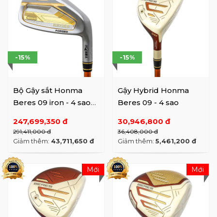
-15%
-15%
Bộ Gậy sắt Honma
Gậy Hybrid Honma
Beres 09 iron - 4 sao
Beres 09 - 4 sao
(#5-11,A,S)
247,699,350 đ
30,946,800 đ
291,411,000 đ
36,408,000 đ
Giảm thêm:
43,711,650 đ
Giảm thêm:
5,461,200 đ
Mới
Mới