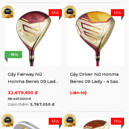
Mới
Mới
-15%
Gậy Fairway Nữ
Gậy Driver Nữ Honma
Honma Beres 09 Lady
Beres 09 Lady - 4 Sao
- 4 Sao
32,679,950 đ
Liên Hệ
38,447,000 đ
Giảm thêm:
5,767,050 đ
Mới
Mới