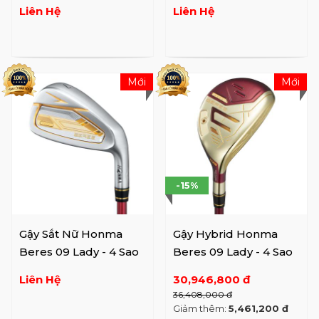
Sao Tay Trái
Trái
Liên Hệ
Liên Hệ
Mới
Mới
-15%
Gậy Sắt Nữ Honma
Gậy Hybrid Honma
Beres 09 Lady - 4 Sao
Beres 09 Lady - 4 Sao
Liên Hệ
30,946,800 đ
36,408,000 đ
Giảm thêm:
5,461,200 đ