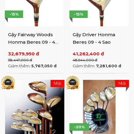
-15%
-15%
Gậy Fairway Woods
Gậy Driver Honma
Honma Beres 09 - 4
Beres 09 - 4 Sao
Sao
32,679,950 đ
41,262,400 đ
38,447,000 đ
48,544,000 đ
Giảm thêm:
5,767,050 đ
Giảm thêm:
7,281,600 đ
Mới
Mới
-20%