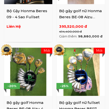
Bộ Gậy Honma Beres
Bộ gậy golf nữ Honma
09 - 4 Sao Fullset
Beres BE-08 Aizu
Ladies 4 sao
Liên Hệ
395,520,000 đ
494,400,000 đ
Giảm thêm:
98,880,000 đ
Mới
Mới
-20%
-25%
Bộ gậy golf Honma
Bộ gậy golf nữ fullset
Beres BE-08 Aizu 4
Honma Beres BE07 4