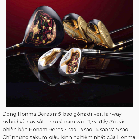
Dòng Honma Beres mới bao gồm: driver, fairway,
hybrid và gậy sắt cho cả nam và nữ, và đầy đủ các
phiên bản Honam Beres 2 sao , 3 sao , 4 sao và 5 sao .
Chỉ những takumi giàu kinh nghiệm nhất của Honma