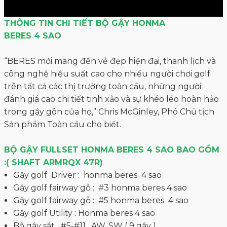
THÔNG TIN CHI TIẾT BỘ GẬY HONMA
BERES 4 SAO
“BERES mới mang đến vẻ đẹp hiện đại, thanh lịch và
công nghệ hiệu suất cao cho nhiều người chơi golf
trên tất cả các thị trường toàn cầu, những người
đánh giá cao chi tiết tinh xảo và sự khéo léo hoàn hảo
trong gậy gôn của họ,” Chris McGinley, Phó Chủ tịch
Sản phẩm Toàn cầu cho biết.
BỘ GẬY FULLSET HONMA BERES 4 SAO BAO GỒM
:( SHAFT ARMRQX 47R)
Gậy golf Driver : honma beres 4 sao
Gậy golf fairway gỗ : #3 honma beres 4 sao
Gậy golf fairway gỗ : #5 honma beres 4 sao
Gậy golf Utility : Honma beres 4 sao
Bộ gậy sắt #5-#11 , AW, SW ( 9 gậy )