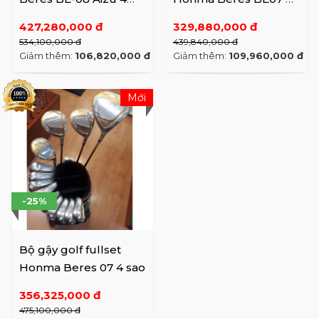
sao
sao cao cấp
427,280,000 đ
329,880,000 đ
534,100,000 đ
439,840,000 đ
Giảm thêm:
106,820,000 đ
Giảm thêm:
109,960,000 đ
Mới
-25%
Bộ gậy golf fullset
Honma Beres 07 4 sao
356,325,000 đ
475,100,000 đ