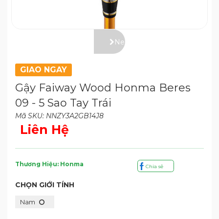
Next
GIAO NGAY
Gậy Faiway Wood Honma Beres
09 - 5 Sao Tay Trái
Mã SKU: NNZY3A2GB14J8
Liên Hệ
Thương Hiệu: Honma
Chia sẻ
CHỌN GIỚI TÍNH
Nam