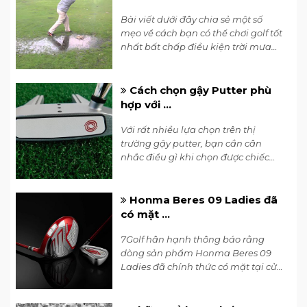
Bài viết dưới đây chia sẻ một số
mẹo về cách bạn có thể chơi golf tốt
nhất bất chấp điều kiện trời mưa
của HLV Tony Ruggiero tới từ Golf
Monthly.
Cách chọn gậy Putter phù
hợp với ...
Với rất nhiều lựa chọn trên thị
trường gậy putter, bạn cần cân
nhắc điều gì khi chọn được chiếc
phù hợp với mình?
Honma Beres 09 Ladies đã
có mặt ...
7Golf hân hạnh thông báo rằng
dòng sản phẩm Honma Beres 09
Ladies đã chính thức có mặt tại cửa
hàng. Hãy đến và trải nghiệm
ngay!!