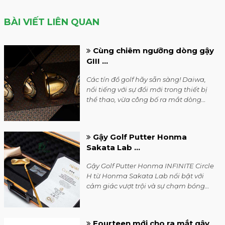
BÀI VIẾT LIÊN QUAN
Cùng chiêm ngưỡng dòng gậy
GIII ...
Các tín đồ golf hãy sẵn sàng! Daiwa,
nổi tiếng với sự đổi mới trong thiết bị
thể thao, vừa công bố ra mắt dòng
sản phẩm golf GIII Signature 2024 đầy
mong đợi.
Gậy Golf Putter Honma
Sakata Lab ...
Gậy Golf Putter Honma INFINITE Circle
H từ Honma Sakata Lab nổi bật với
cảm giác vượt trội và sự chạm bóng
sang trọng, xứng đáng là mẫu
flagship trong dòng sản phẩm này.
Fourteen mới cho ra mắt gậy