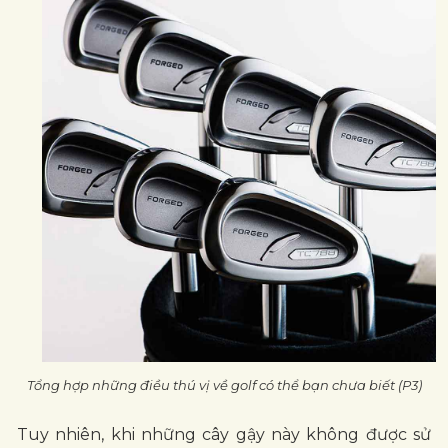
Tổng hợp những điều thú vị về golf có thể bạn chưa biết (P3)
Tuy nhiên, khi những cây gậy này không được sử