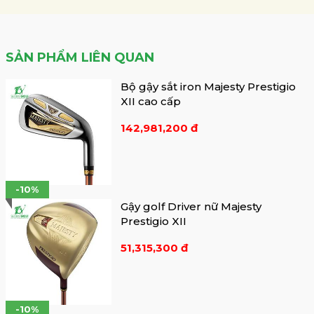
SẢN PHẨM LIÊN QUAN
Bộ gậy sắt iron Majesty Prestigio
XII cao cấp
142,981,200 đ
-10%
Gậy golf Driver nữ Majesty
Prestigio XII
51,315,300 đ
-10%