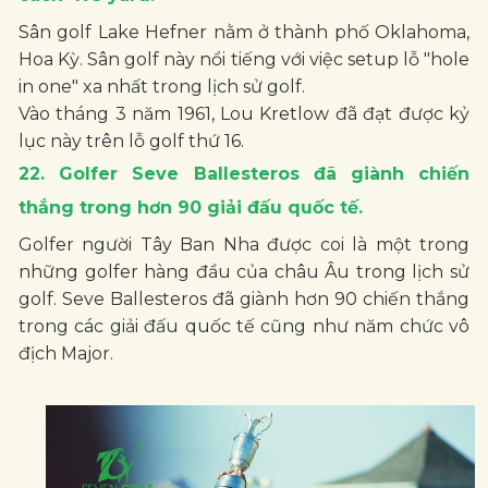
Sân golf Lake Hefner nằm ở thành phố Oklahoma,
Hoa Kỳ. Sân golf này nổi tiếng với việc setup lỗ "hole
in one" xa nhất trong lịch sử golf.
Vào tháng 3 năm 1961, Lou Kretlow đã đạt được kỷ
lục này trên lỗ golf thứ 16.
22. Golfer Seve Ballesteros đã giành chiến
thắng trong hơn 90 giải đấu quốc tế.
Golfer người Tây Ban Nha được coi là một trong
những golfer hàng đầu của châu Âu trong lịch sử
golf. Seve Ballesteros đã giành hơn 90 chiến thắng
trong các giải đấu quốc tế cũng như năm chức vô
địch Major.