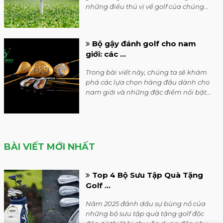
những điều thú vị về golf của chúng
tôi ngay sau đây. Từ những kỷ lục ấn
tượng, những sự thật thú vị về golf,
đến các trận đấu kinh điển và những
Bộ gậy đánh golf cho nam
khoảnh khắc hài hước trên sân. Sẵn
giới: các ...
sàng để khám phá những điều thú vị
về golf mà bạn chưa từng được nghe!"
Trong bài viết này, chúng ta sẽ khám
phá các lựa chọn hàng đầu dành cho
nam giới và những đặc điểm nổi bật
của bộ gậy đánh golf từ các thương
hiệu danh tiếng như Honma, Daiwa
GIII và Majesty.
Tầm quan trọng của giày golf
trong ...
BÀI VIẾT MỚI NHẤT
Giày golf không chỉ là một phụ kiện
thời trang, mà còn là một yếu tố quan
Top 4 Bộ Sưu Tập Quà Tặng
trọng đóng vai trò quyết định đến
Golf ...
hiệu suất thi đấu của golfer. Vì sao lại
nói vậy? Hãy cùng 7Golf giải đáp thắc
Năm 2025 đánh dấu sự bùng nổ của
mắc trong bài viết này để hiểu được
những bộ sưu tập quà tặng golf độc
Có gì bên trong sân golf đẹp
tầm quan trọng của giày golf trong