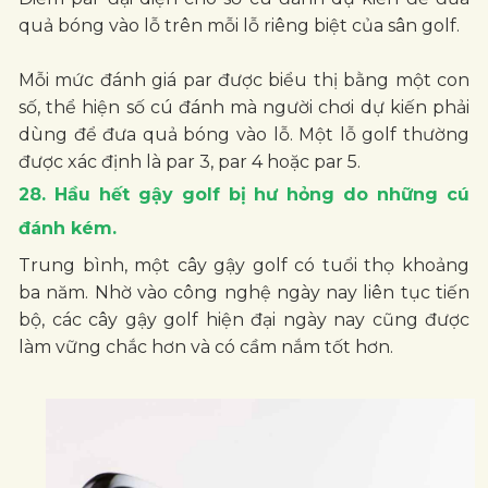
quả bóng vào lỗ trên mỗi lỗ riêng biệt của sân golf.
Mỗi mức đánh giá par được biểu thị bằng một con
số, thể hiện số cú đánh mà người chơi dự kiến phải
dùng để đưa quả bóng vào lỗ. Một lỗ golf thường
được xác định là par 3, par 4 hoặc par 5.
28. Hầu hết gậy golf bị hư hỏng do những cú
đánh kém.
Trung bình, một cây gậy golf có tuổi thọ khoảng
ba năm. Nhờ vào công nghệ ngày nay liên tục tiến
bộ, các cây gậy golf hiện đại ngày nay cũng được
làm vững chắc hơn và có cầm nắm tốt hơn.