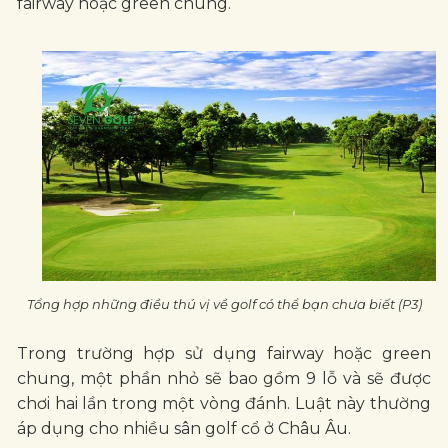
fairway hoặc green chung.
Tổng hợp những điều thú vị về golf có thể bạn chưa biết (P3)
Trong trường hợp sử dụng fairway hoặc green
chung, một phần nhỏ sẽ bao gồm 9 lỗ và sẽ được
chơi hai lần trong một vòng đánh. Luật này thường
áp dụng cho nhiều sân golf cổ ở Châu Âu.