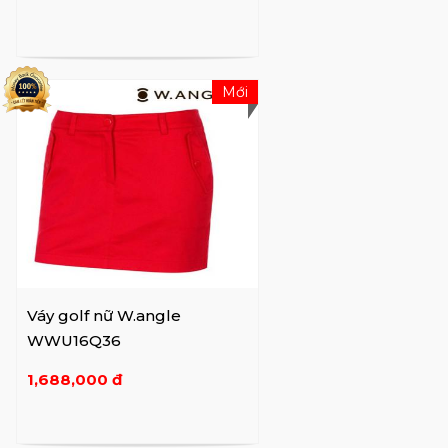
Mới
Váy golf nữ W.angle
WWU16Q36
1,688,000 đ