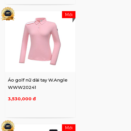
Mới
Áo golf nữ dài tay W.Angle
WWW20241
3,530,000 đ
Mới