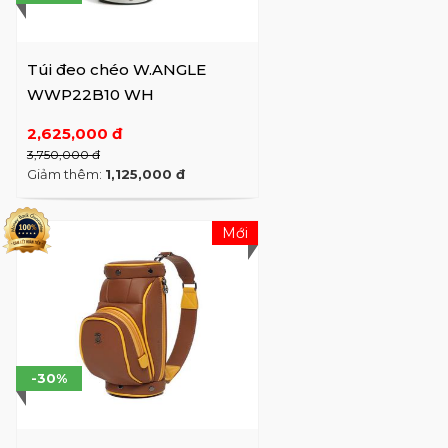
301ho (Jagok-dong)
Tên Thương Hiệu: (주)더케이커넥트 (The K
Connect)
Túi đeo chéo W.ANGLE
WWP22B10 WH
2,625,000 đ
3,750,000 đ
Giảm thêm:
1,125,000 đ
Mới
-30%