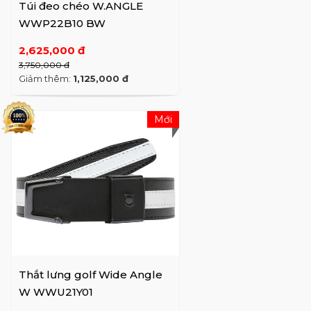
Túi đeo chéo W.ANGLE
WWP22B10 BW
2,625,000 đ
3,750,000 đ
Giảm thêm:
1,125,000 đ
Mới
Thắt lưng golf Wide Angle
W WWU21Y01