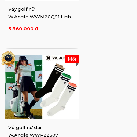
Váy golf nữ
W.Angle WWM20Q91 Light
Pink
3,380,000 đ
Mới
Vớ golf nữ dài
W.Angle WWP22S07