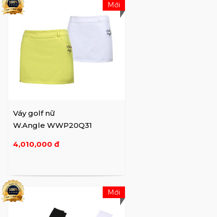
Mới
Váy golf nữ
W.Angle WWP20Q31
4,010,000 đ
Mới