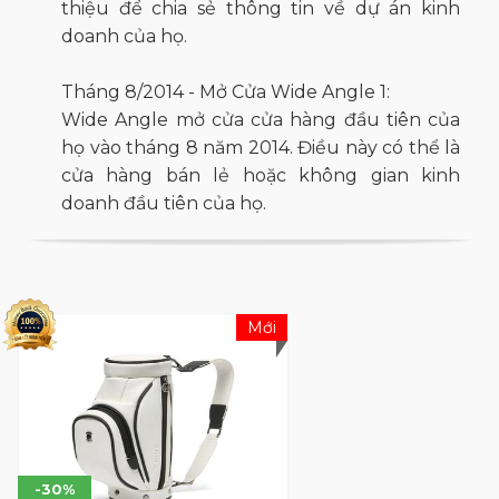
thiệu để chia sẻ thông tin về dự án kinh
doanh của họ.
Tháng 8/2014 - Mở Cửa Wide Angle 1:
Wide Angle mở cửa cửa hàng đầu tiên của
họ vào tháng 8 năm 2014. Điều này có thể là
cửa hàng bán lẻ hoặc không gian kinh
doanh đầu tiên của họ.
Tháng 1/2016 - Độc Lập Dưới Tên Công Ty
Wide Angle:
Trong tháng 1 năm 2016, Wide Angle đã tách
Mới
khỏi công ty mẹ K2 Korea và trở thành một
công ty độc lập, được đặt tên chính thức là "
(주)와이드앵글" (Công ty Wide Angle).
Địa Chỉ Trụ Sở:
Địa chỉ: Seoul, Gangnam-gu, Jagok-ro 174-14,
-30%