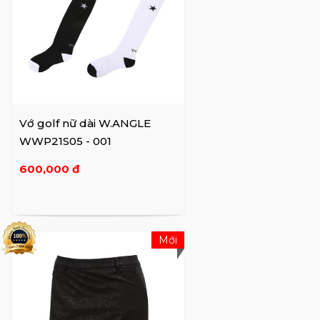
Vớ golf nữ dài W.ANGLE
WWP21S05 - 001
600,000 đ
Mới