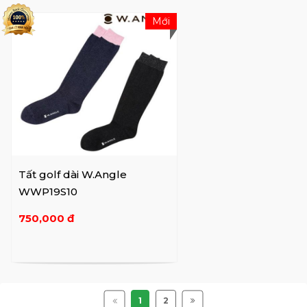
Mới
Tất golf dài W.Angle
WWP19S10
750,000 đ
1
2
Copyright @7golf