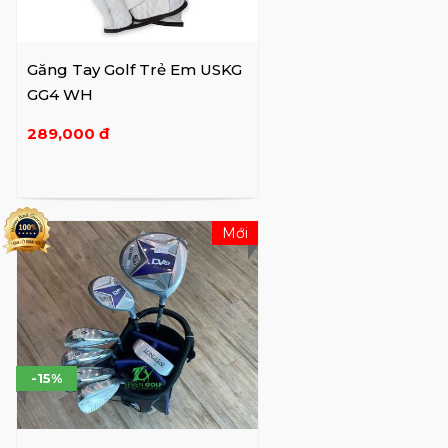
nhận thấy sự khác biệt đáng kinh ngạc mà
các gậy nhẹ và vừa vặn chính xác đã tạo ra
trong cú vung vợt và sự nhiệt tình của cầu
Găng Tay Golf Trẻ Em USKG
thủ trẻ đối với trò chơi. Ngày nay, công ty là
GG4 WH
nhà cung cấp thiết bị và dịch vụ hàng đầu
289,000 đ
thế giới cho các cầu thủ trẻ.
US Kids Golf cung cấp 11 kích cỡ và 3 mẫu
gậy, với tất cả người chơi phù hợp theo chiều
Mới
cao và kỹ năng thay vì độ tuổi. Mũ, áo, găng
tay, bóng và các phụ kiện liên quan đến chơi
gôn khác cũng được thiết kế dành riêng cho
người chơi trẻ tuổi.
-15%