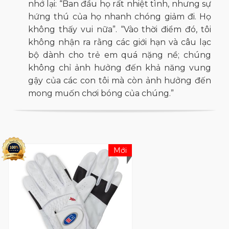
nhớ lại: “Ban đầu họ rất nhiệt tình, nhưng sự
hứng thú của họ nhanh chóng giảm đi. Họ
không thấy vui nữa”. “Vào thời điểm đó, tôi
không nhận ra rằng các giới hạn và câu lạc
bộ dành cho trẻ em quá nặng nề; chúng
không chỉ ảnh hưởng đến khả năng vung
gậy của các con tôi mà còn ảnh hưởng đến
mong muốn chơi bóng của chúng.”
Đó là khi cựu kỹ sư và chuyên gia chơi gôn
bắt đầu phát triển các câu lạc bộ trẻ em
Ultralight, được thiết kế nhẹ hơn 25% so với
Mới
các câu lạc bộ dành cho người lớn và hầu
hết các câu lạc bộ dành cho trẻ em. Van
Horn sớm thành lập US Kids Golf, một công
ty chuyên giúp trẻ em học và chơi gôn dễ
dàng hơn. Kể từ đó, các bậc cha mẹ và các
chuyên gia chơi gôn trên toàn thế giới đã