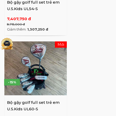
Bộ gậy golf full set trẻ em
U.S.Kids UL54-S
7,407,750 đ
8,715,000 đ
Giảm thêm:
1,307,250 đ
Mới
-15%
Bộ gậy golf full set trẻ em
U.S.Kids UL60-S