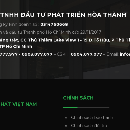
 TNHH ĐẦU TƯ PHÁT TRIỂN HÒA THÀNH
 ký kinh doanh số :
0314760668
h và đầu tư Thành phố Hồ Chí Minh cấp 29/11/2017
tầng trệt, CC Thủ Thiêm Lake View 1 - 19 Đ.Tố Hữu, P.Thủ 
TP Hồ Chí Minh
777.977 - 0903.077.077
– CSKH:
0904.077.077
– Email:
info
CHÍNH SÁCH
NHẤT VIỆT NAM
Chính sách bảo hành
Chính sách đổi trả