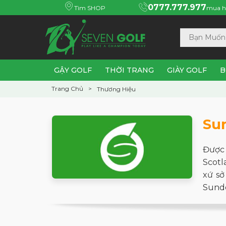
0777.777.977
Tìm SHOP
mua h
GẬY GOLF
THỜI TRANG
GIÀY GOLF
B
Trang Chủ
Thương Hiệu
Su
Được 
Scotl
xứ sở
Sunde