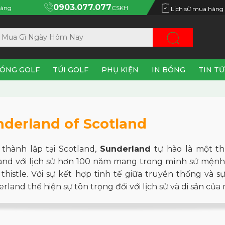
0903.077.077
àng
CSKH
Lịch sử mua hàng
ÓNG GOLF
TÚI GOLF
PHỤ KIỆN
IN BÓNG
TIN T
nderland of Scotland
thành lập tại Scotland,
Sunderland
tự hào là một th
and với lịch sử hơn 100 năm mang trong mình sứ mệnh 
 thistle. Với sự kết hợp tinh tế giữa truyền thống và 
rland thể hiện sự tôn trọng đối với lịch sử và di sản của