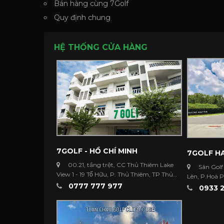
Bán hàng cùng 7Golf
Quy định chung
HỆ THỐNG CỬA HÀNG
7GOLF - HỒ CHÍ MINH
7GOLF HA
00.21, tầng trệt, CC Thủ Thiêm Lake
Sân Golf
View 1 - 19 Tố Hữu, P. Thủ Thiêm, TP Thủ
Lên, P.Hoà 
Đức ...
0777 777 977
Dương
0933 2