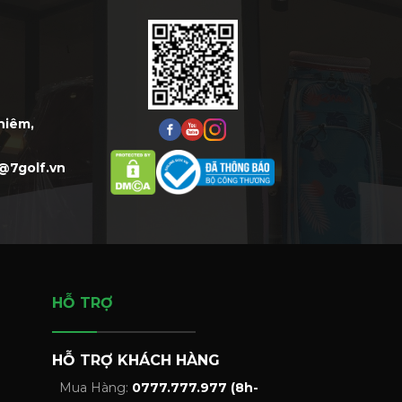
Thiêm,
@7golf.vn
HỖ TRỢ
HỖ TRỢ KHÁCH HÀNG
Mua Hàng:
0777.777.977 (8h-