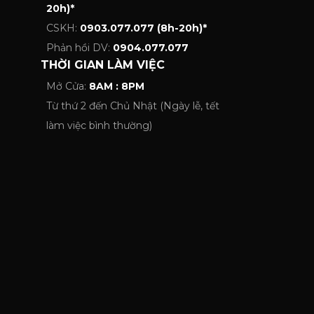
20h)*
CSKH:
0903.077.077 (8h-20h)*
Phản hồi DV:
0904.077.077
THỜI GIAN LÀM VIỆC
Mở Cửa:
8AM : 8PM
Từ thứ 2 đến Chủ Nhật (Ngày lễ, tết
làm việc bình thường)