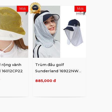
Mới
Mới
ữ rộng vành
Trùm đầu golf
d 16012CP22
Sunderland 16922NW6
2 White
đ
885,000 đ