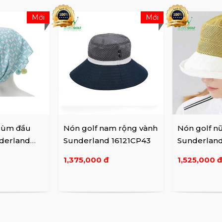
Mới
Mới
trùm đầu
Nón golf nam rộng vành
Nón golf n
nderland
Sunderland 16121CP43
Sunderlan
1,375,000 đ
1,525,000 