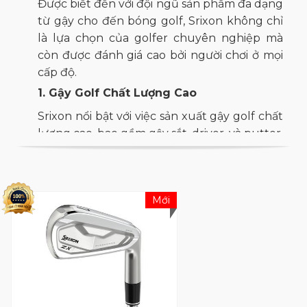
Được biết đến với đội ngũ sản phẩm đa dạng
từ gậy cho đến bóng golf, Srixon không chỉ
là lựa chọn của golfer chuyên nghiệp mà
còn được đánh giá cao bởi người chơi ở mọi
cấp độ.
1. Gậy Golf Chất Lượng Cao
Srixon nổi bật với việc sản xuất gậy golf chất
lượng cao, bao gồm gậy sắt, driver, và putter.
Thiết kế của Srixon thường mang đến sự
cân bằng giữa kiểm soát và sức mạnh, phục
vụ cho cả người chơi mới và người chơi có
Mới
kinh nghiệm.
2. Bóng Golf Xuất Sắc
Srixon cũng nổi tiếng với dòng bóng golf
chất lượng, như bóng Z-Star và bóng Soft
Feel. Đội ngũ nghiên cứu và phát triển của
Srixon luôn tìm kiếm cách để cải thiện sự