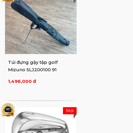
so với tất cả mọi người khác."
Túi đựng gậy tập golf
Mizuno 5LJ200100 91
1,496,000 đ
Mới