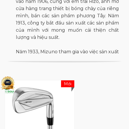
vào năm 1906, cùng với em trai Rizo, anh mở
cửa hàng trang thiết bị bóng chày của riêng
mình, bán các sản phẩm phương Tây. Năm
1913, công ty bắt đầu sản xuất các sản phẩm
của mình với mong muốn cải thiện chất
lượng và hiệu suất.
Năm 1933,
Mizuno
tham gia vào việc sản xuất
trang thiết bị golf - sản phẩm đầu tiên của
họ mang tên Starline. Mizuno mở một nhà
máy nhỏ gần Osaka, Nhật Bản, vào năm 1934
để sản xuất gậy bóng chày, bóng và đồng
Mới
phục, cũng như sản xuất gậy golf và trượt
tuyết. Công ty tiếp tục mở rộng vào các lĩnh
vực thể thao khác và bắt đầu sản xuất trang
thiết bị tennis vào năm 1943. Danh tiếng
quốc tế của Mizuno về sản xuất thiết bị thể
thao chất lượng tốt nhất được hình thành