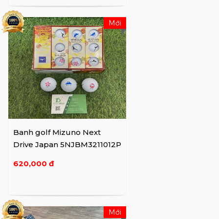
xuất sắc nhất mà trò chơi từng biết đã sử
dụng gậy Mizuno khi còn ở trường đại học
Mới
và khi giành chiến thắng major đầu tiên của
mình.
"Khi chúng tôi ký hợp đồng với người chơi để
đại diện cho chúng tôi - chìa khóa là sự chân
thành và sự nhất quán mà Mizuno áp dụng
vào mọi thứ khác. Sir Nick Faldo đã giành tất
cả sáu major với trang thiết bị Mizuno, và
Luke Donald đã chơi gậy của chúng tôi từ
Banh golf Mizuno Next
khi còn rất trẻ và suốt suốt thời gian ở
Drive Japan 5NJBM3211012P
trường đại học. Những chiếc gậy mà họ chơi
620,000 đ
đến từ dây chuyền sản xuất giống như
những chiếc chúng tôi cung cấp cho khách
hàng của mình - vì vậy họ có thể đến cửa
hàng golf địa phương và đặt hàng một bộ
Mới
giống nhau. Đó là điều làm nổi bật Mizuno