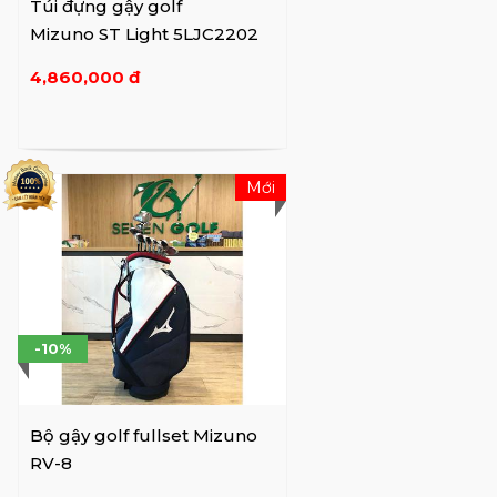
Túi đựng gậy golf
Vào những năm 1990, sự xuất hiện của thiết
Mizuno ST Light 5LJC2202
kế CAD đã khiến hầu hết các nhà sản xuất
chuyển sang quá trình đúc để sản xuất gậy
4,860,000 đ
golf của họ. Mizuno golf đã chống đối xu
hướng đó bằng cách đầu tư thêm vào quy
trình rèn bằng cách sử dụng công nghệ
Grain Flow Forging của mình - nhận ra rằng
Mới
quá trình đúc kém hơn khi tới việc sản xuất
đầu gậy chính xác.
Trong khi các nhà sản xuất khác phụ thuộc
vào việc trả tiền cho người chơi sử dụng sản
phẩm của họ, Mizuno đầu tư vào các kỹ
-10%
thuật sản xuất chính xác để đảm bảo rằng
các golfer chuyên nghiệp sẽ muốn sử dụng
gậy của họ một cách tự nguyện. Gậy golf
Bộ gậy golf fullset Mizuno
Mizuno thường xuyên là thương hiệu được
RV-8
sử dụng nhiều nhất cả trên PGA Tour Hoa