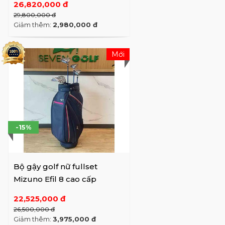
26,820,000 đ
Kỳ và European Tour.
29,800,000 đ
Giảm thêm:
2,980,000 đ
Quản lý Hoạt động Tour, Alex Thorne, giải
thích: “Trang thiết bị tiêu chuẩn của Mizuno
Mới
được công nhận rộng rãi là chất lượng mà
bất kỳ golf thủ chuyên nghiệp nào cũng có
thể sử dụng ngay từ hộp. Đó là lý do tại sao
nhiều golf thủ trẻ và những tên tuổi lớn
giữa các hợp đồng tài trợ chơi với Mizuno.
Đây là những người chơi mà lựa chọn thiết
-15%
bị của họ quan trọng nhất. Chúng tôi đã có
những người chiến thắng major chơi với gậy
Mizuno mà không cần thanh toán - thậm
Bộ gậy golf nữ fullset
chí là trong túi của nhà sản xuất khác.”
Mizuno Efil 8 cao cấp
Một người chơi nổi tiếng đã chiến thắng trên
22,525,000 đ
PGA Tour với gậy Mizuno mua tại cửa hàng
26,500,000 đ
golf địa phương. Có thể nói rằng người chơi
Giảm thêm:
3,975,000 đ