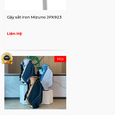
vào những năm 1970 khi công ty bắt đầu
xuất khẩu gậy golf sang châu Âu.
Gậy sắt iron Mizuno JPX923
Khi đó, những chiếc gậy golf Mizunno
thường được rèn từ một khuôn đúc duy
Liên Hệ
nhất và xuất hiện một cách thô sơ và cần
phải được mài tay nhiều lần - một quá trình
tạo ra sự không đồng đều. Một
golfer chuyên nghiệp có thể cần đặt hàng
Mới
mười bộ để tìm ra chín chiếc gậy mà anh ấy
hài lòng.
Quy trình rèn của Mizuno golf, sử dụng hai
khuôn, chính xác hơn và chỉ đòi hỏi ít mài tay
nhất có thể. Sự đồng nhất từ đầu đến đầu là
rất lớn, dẫn đến hiệu suất dự đoán hơn trên
sân.