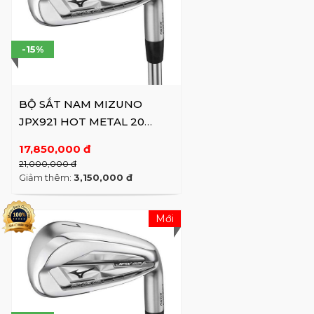
-15%
BỘ SẮT NAM MIZUNO
JPX921 HOT METAL 20
MFUSION #5-9,PW (6 ...
17,850,000 đ
21,000,000 đ
Giảm thêm:
3,150,000 đ
Mới