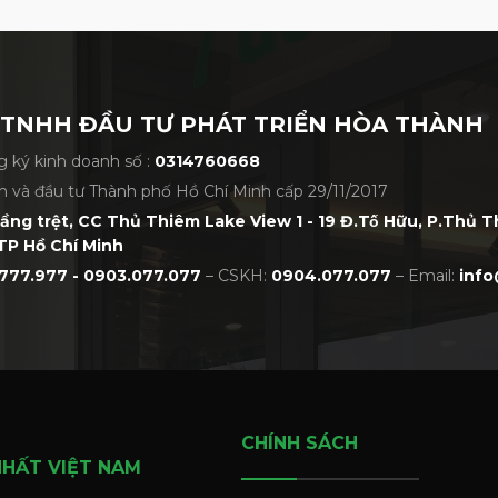
 TNHH ĐẦU TƯ PHÁT TRIỂN HÒA THÀNH
 ký kinh doanh số :
0314760668
h và đầu tư Thành phố Hồ Chí Minh cấp 29/11/2017
tầng trệt, CC Thủ Thiêm Lake View 1 - 19 Đ.Tố Hữu, P.Thủ 
TP Hồ Chí Minh
777.977 - 0903.077.077
– CSKH:
0904.077.077
– Email:
info
CHÍNH SÁCH
NHẤT VIỆT NAM