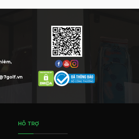
Thiêm,
@7golf.vn
HỖ TRỢ