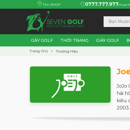
0777.777.977
Tìm SHOP
mua h
GẬY GOLF
THỜI TRANG
GIÀY GOLF
B
Trang Chủ
Thương Hiệu
Joe
JoJo 
hài h
kiểu 
2003.