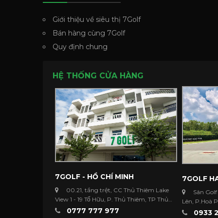
Giới thiệu về siêu thị 7Golf
Bán hàng cùng 7Golf
Quy định chung
HỆ THỐNG CỬA HÀNG
7GOLF - HỒ CHÍ MINH
7GOLF HA
00.21, tầng trệt, CC Thủ Thiêm Lake
Sân Golf
View 1 - 19 Tố Hữu, P. Thủ Thiêm, TP Thủ
Lên, P.Hoà 
Đức ...
0777 777 977
Dương
0933 2