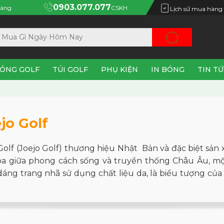
0903.077.077
àng
CSKH
Lịch sử mua hàng
ÓNG GOLF
TÚI GOLF
PHỤ KIỆN
IN BÓNG
TIN T
jo Golf
Golf (Joejo Golf) thương hiệu Nhật Bản và đặc biệt sản
òa giữa phong cách sống và truyền thống Châu Âu, một 
dáng trang nhã sử dụng chất liệu da, là biểu tượng của v