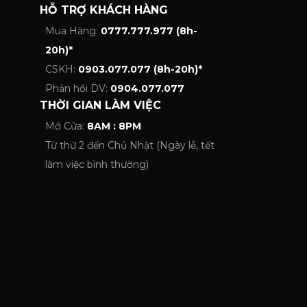
HỖ TRỢ KHÁCH HÀNG
Mua Hàng:
0777.777.977 (8h-
20h)*
CSKH:
0903.077.077 (8h-20h)*
Phản hồi DV:
0904.077.077
THỜI GIAN LÀM VIỆC
Mở Cửa:
8AM : 8PM
Từ thứ 2 đến Chủ Nhật (Ngày lễ, tết
làm việc bình thường)