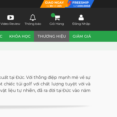
Video Review
Thông báo
Giỏ Hàng
Đăng Nhập
ỨC
KHÓA HỌC
THƯƠNG HIỆU
GIẢM GIÁ
 xuất tại Đức. Với thông điệp mạnh mẽ về sự
chiếc túi golf với chất lượng tuyệt vời và
ật liệu tự nhiên, đã ra đời tại Đức vào năm