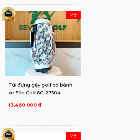
Mới
Túi đựng gậy golf có bánh
xe Elle Golf 6G-27504
Navy (820)
13,460,000 đ
Mới