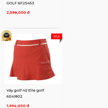
GOLF 6F25453
2,598,000 đ
Mới
Váy golf nữ Elle golf
6E41802
1,994,000 đ