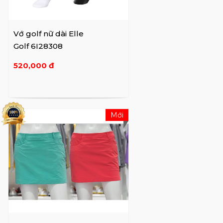
chí thời trang số 1 thế giới, và nhờ thành
công của tạp chí, bộ sưu tập quần áo may
sẵn của thương hiệu Elle đã được ra mắt lần
Vớ golf nữ dài Elle
đầu tiên tại Nhật Bản vào những năm 1980,
Golf 6I28308
và đến nay Elle đã phát triển thành một
520,000 đ
thương hiệu được nhiều người biết đến hơn.
Mới