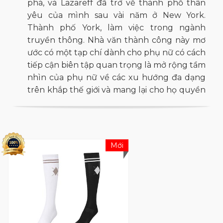
phá, và Lazareff đã trở về thành phố thân
yêu của mình sau vài năm ở New York.
Thành phố York, làm việc trong ngành
truyền thông. Nhà văn thành công này mơ
ước có một tạp chí dành cho phụ nữ có cách
tiếp cận biên tập quan trọng là mở rộng tầm
nhìn của phụ nữ về các xu hướng đa dạng
trên khắp thế giới và mang lại cho họ quyền
tiếp cận độc quyền với ngành công nghiệp
thời trang và làm đẹp. Lazareff đã đạt được
mục tiêu của mình và ELLE - một tạp chí
dành cho phụ nữ do phụ nữ điều hành - đã
Mới
ra đời.
Tạp chí Elle được xuất bản tại Hoa Kỳ vào
năm 1985. Ngày nay, tạp chí hiện đã được
xuất bản ở 45 quốc gia trên thế giới. Và, con
số không ngừng tăng lên. Tạp chí Elle là tạp