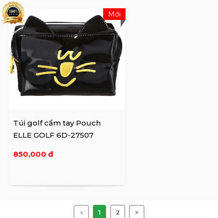
Mới
Túi golf cầm tay Pouch
ELLE GOLF 6D-27507
850,000 đ
1
2
Copyright @7golf