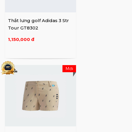
mà còn là biểu tượng văn hóa, chứng tỏ sức
mạnh của sự đổi mới và đam mê trong thế
giới thương mại toàn cầu.
Thắt lưng golf Adidas 3 Str
Tour GT8302
1,150,000 đ
Mới