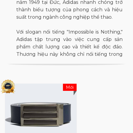
năm 1949 tại Đức, Adidas nhanh chóng trở
thành biểu tượng của phong cách và hiệu
suất trong ngành công nghiệp thể thao.
Với slogan nổi tiếng "Impossible is Nothing,"
Adidas tập trung vào việc cung cấp sản
phẩm chất lượng cao và thiết kế độc đáo.
Thương hiệu này không chỉ nổi tiếng trong
giới thể thao mà còn là một biểu tượng về
phong cách và sáng tạo trong thế giới đời
sống hàng ngày.
Mới
Adidas không chỉ sản xuất giày thể thao mà
còn mở rộng ra nhiều lĩnh vực khác như
quần áo và phụ kiện thể thao, đáp ứng nhu
cầu đa dạng của người tiêu dùng. Hợp tác
với nhiều ngôi sao thể thao và người nổi
tiếng, Adidas không chỉ là một thương hiệu