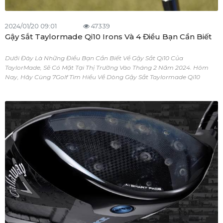
2024/01/20 09:01
47339
Gậy Sắt Taylormade Qi10 Irons Và 4 Điều Bạn Cần Biết
Dưới Đây Là Những Điều Bạn Cần Biết Về Gậy Sắt Qi10 Của
TaylorMade, Sẽ Có Mặt Tại Thị Trường Vào Tháng 2 Năm 2024. Hôm
Nay, Hãy Cùng 7Golf Tìm Hiểu Về Dòng Gậy Sắt Taylormade Qi10
Irons.