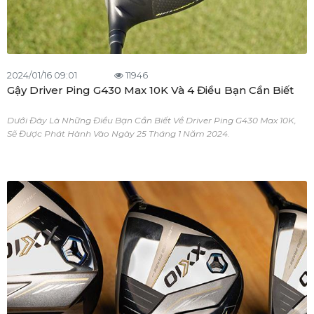
2024/01/16 09:01
11946
Gậy Driver Ping G430 Max 10K Và 4 Điều Bạn Cần Biết
Dưới Đây Là Những Điều Bạn Cần Biết Về Driver Ping G430 Max 10K,
Sẽ Được Phát Hành Vào Ngày 25 Tháng 1 Năm 2024.