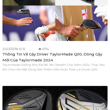
2023/12/18 10:12
6714
Thông Tin Về Gậy Driver TaylorMade Qi10, Dòng Gậy
Mới Của Taylormade 2024
TaylorMade Dường Như Đã Bỏ Tên 'Stealth' Cho Năm 2024, Thay Vào
Đó Chọn Ra Mắt Dòng Sản Phẩm Mới Hoàn Toàn Là Driver Qi10.