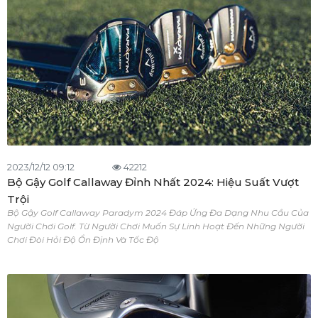
2023/12/12 09:12
42212
Bộ Gậy Golf Callaway Đỉnh Nhất 2024: Hiệu Suất Vượt
Trội
Bộ Gậy Golf Callaway Paradym 2024 Đáp Ứng Đa Dạng Nhu Cầu Của
Người Chơi Golf. Từ Người Chơi Muốn Sự Linh Hoạt Đến Những Người
Chơi Đòi Hỏi Độ Ổn Định Và Tốc Độ