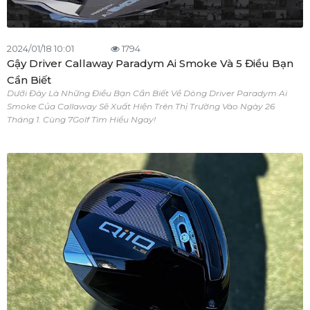
2024/01/18 10:01
1794
Gậy Driver Callaway Paradym Ai Smoke Và 5 Điều Bạn
Cần Biết
Dưới Đây Là Những Điều Bạn Cần Biết Về Dòng Driver Paradym Ai
Smoke Của Callaway Sẽ Xuất Hiện Trên Thị Trường Vào Ngày 26
Tháng 1. Cùng 7Golf Tìm Hiểu Ngay!