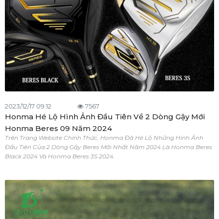
2023/12/17 09:12
7567
Honma Hé Lộ Hình Ảnh Đầu Tiên Về 2 Dòng Gậy Mới
Honma Beres 09 Năm 2024
Trên Trang Website Chính Thức, Honma Đã Hé Lộ Những Hình Ảnh
Đầu Tiên Của 2 Dòng Gậy Beres Mới Nhất Năm 2024 Là Honma Beres
Black 2024 Và Honma Beres 3S 2024.