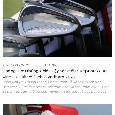
2023/09/14 06:09
31715
Thông Tin: Những Chiếc Gậy Sắt Mới Blueprint S Của
Ping Tại Giải Vô Địch Wyndham 2023
Cùng Chờ Đợi Những Thông Tin Mới Nhất Về Dòng Gậy Sắt Iron
Blueprint S Của Ping Trong Cuối Năm 2023 Và Đầu Năm 2024. 7Golf
Sẽ Liên Tục Cập Nhật Những Thông Tin Mới Nhất Về Các Dòng Gậy
Mới Của Ping Golf.