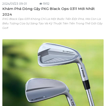
2024/01/23 09:01
19112
Khám Phá Dòng Gậy PXG Black Ops 0311 Mới Nhất
2024
PXG Black Ops 0311 Không Chỉ Là Một Bước Tiến Đột Phá, Mà Còn Là
Biểu Tượng Của Sự Sáng Tạo Và Kỹ Thuật Tiên Tiến Trong Thế Giới Gậy
Golf.