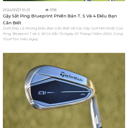
2024/01/21 10:01
5118
Gậy Sắt Ping Blueprint Phiên Bản T, S Và 4 Điều Bạn
Cần Biết
Dưới Đây Là Những Điều Bạn Cần Biết Về Các Gậy Golf Mới Nhất Của
Ping, Blueprint T Và S, Sẽ Có Sẵn Từ Ngày 25 Tháng 1 Năm 2024. Cùng
7Golf Tìm Hiểu Ngay.