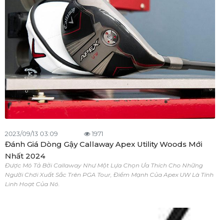
2023/09/13 03:09
1971
Đánh Giá Dòng Gậy Callaway Apex Utility Woods Mới
Nhất 2024
Được Mô Tả Bởi Callaway Như Một Lựa Chọn Ưa Thích Cho Những
Người Chơi Xuất Sắc Trên PGA Tour, Điểm Mạnh Của Apex UW Là Tính
Linh Hoạt Của Nó.