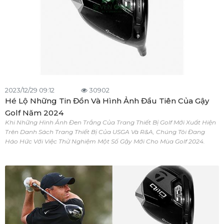
2023/12/29 09:12
30902
Hé Lộ Những Tin Đồn Và Hình Ảnh Đầu Tiên Của Gậy
Golf Năm 2024
Khi Những Hình Ảnh Đen Trắng Của Trang Thiết Bị Golf Mới Xuất Hiện
Trên Danh Sách Trang Thiết Bị Của USGA Và R&A, Chúng Tôi Đang
Háo Hức Với Việc Thử Nghiệm Một Số Gậy Mới Cho Mùa Golf 2024.