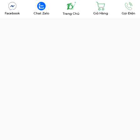
Facebook
Chat Zalo
Giỏ Hàng
Gọi Điện
Trang Chủ
2023/09/11 05:09
30158
Đánh Giá Dòng Gậy Sắt Callaway Apex Pro 2024
Cùng Xem Xét Về Dòng Gậy Sắt Iron Mới Của Callaway Với Thiết Kế
Hollow-Body Và Khám Phá Những Cải Tiến Nếu Có Mà Gậy Sắt Apex
Pro 2024 Mới Mang Lại.