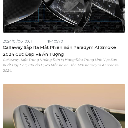
2024/01/06 10:01
40970
Callaway Sắp Ra Mắt Phiên Bản Paradym AI Smoke
2024 Cực Đẹp Và Ấn Tượng
Callaway, Một Trong Những Đơn Vị Hàng Đầu Trong Lĩnh Vực Sản
Xuất Gậy Golf, Chuẩn Bị Ra Mắt Phiên Bản Mới Paradym AI Smoke
2024.