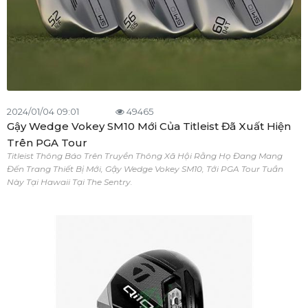
2024/01/04 09:01
49465
Gậy Wedge Vokey SM10 Mới Của Titleist Đã Xuất Hiện
Trên PGA Tour
Titleist Thông Báo Trên Truyền Thông Xã Hội Rằng Họ Đang Mang
Đến Trang Thiết Bị Mới, Gậy Wedge Vokey SM10, Tới PGA Tour Tuần
Này Tại Hawaii Tại The Sentry.