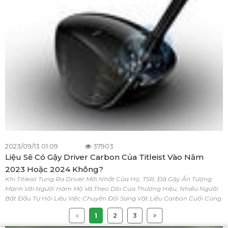
2023/09/13 01:09
37903
Liệu Sẽ Có Gậy Driver Carbon Của Titleist Vào Năm
2023 Hoặc 2024 Không?
Khi Titleist Tung Ra Driver Mới Nhất Của Họ, TSR, Đã Gây Ấn Tượng
Mạnh Với Người Hâm Mộ Và Theo Dõi Của Thương Hiệu, Nhiều Người
Bắt Đầu Tự Hỏi Liệu Việc Chuyển Đổi Sang Vật Liệu Carbon Cuối Cùng
Có Trong Kế Hoạch Hay Không?
1
2
3