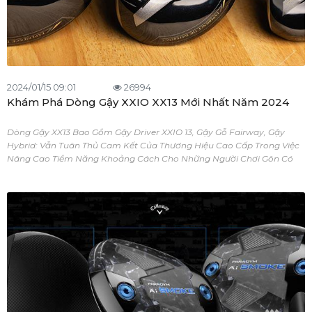
2024/01/15 09:01
26994
Khám Phá Dòng Gậy XXIO XX13 Mới Nhất Năm 2024
Dòng Gậy XX13 Bao Gồm Gậy Driver XXIO 13, Gậy Gỗ Fairway, Gậy
Hybrid: Vẫn Tuân Thủ Cam Kết Của Thương Hiệu Cao Cấp Trong Việc
Nâng Cao Tiềm Năng Khoảng Cách Cho Những Người Chơi Gôn Có
Tốc Độ Vung Vừa Phải.