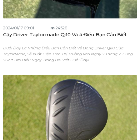
2024/01/17 09:01
24528
Gậy Driver Taylormade Qi10 Và 4 Điều Bạn Cần Biết
Dưới Đây Là Những Điều Bạn Cần Biết Về Dòng Driver Qi10 Của
TaylorMade, Sẽ Xuất Hiện Trên Thị Trường Vào Ngày 2 Tháng 2. Cùng
7Golf Tìm Hiểu Ngay Trong Bài Viết Dưới Đây!