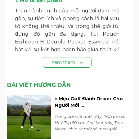
1. Mô tả sản phẩm
Trên hành trình của mỗi người đam mê
gôn, sự tiện ích và phong cách là hai yếu
tố không thể thiếu. Và trong thế giới túi
đựng đồ gôn đa dạng, Túi Pouch
Eighteen H Double Pocket Essential nổi
bật với sự kết hợp hoàn hảo giữa thiết kế
hiện đại và tính ứng dụng tối đa.
Xem thêm
Với kích thước nhỏ gọn nhưng không
gian lưu trữ rộng rãi,
túi golf cầm tay
BÀI VIẾT HƯỚNG DẪN
không chỉ là một phụ kiện đồng hành lý
tưởng trên sân gôn mà còn là một người
Mẹo Golf Đánh Driver Cho
bạn đồng hành hoàn hảo trong cuộc
Người Mới ...
sống hàng ngày. Được thiết kế với không
Trong bài viết dưới đây, PGA pro và
gian bên trong rộng rãi và khả năng mở
HLV Top 50 của Golf Monthly, Trey
khoá kéo linh hoạt, nó chứa đựng mọi vật
Niven, chia sẻ một số mẹo golf
dụng một cách gọn gàng và tiện lợi.
đánh driver đơn giản giúp bạn