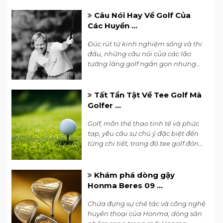
tránh được những sai lầm phổ
biến.
Câu Nói Hay Về Golf Của
Chất liệu da tổng hợp dẻo nhưng vô
Các Huyền ...
cùng chắc chắn của túi golf với tay cầm
đầy đặn và logo dập nổi tinh tế tạo nên sự
Đúc rút từ kinh nghiệm sống và thi
đấu, những câu nói của các lão
sang trọng và đẳng cấp. Với lớp vải bên
tướng làng golf ngắn gọn nhưng
ngoài và lớp lót đều làm từ các vật liệu
đầy thấm thía. Cùng nghe những
thân thiện với môi trường và êm ái,
túi golf
câu nói nổi tiếng của các huyền
Hàn Quốc
mang lại sự thoải mái và an tâm
thoại golfer ngay dưới đây.
Tất Tần Tật Về Tee Golf Mà
khi sử dụng.
Golfer ...
2. Thông số chi tiết
Golf, môn thể thao tinh tế và phức
tạp, yêu cầu sự chú ý đặc biệt đến
Tên sản phẩm: Túi Pouch Eighteen H
từng chi tiết, trong đó tee golf đóng
Double Pocket Essential BW
vai trò quan trọng trong việc tạo ra
Thương hiệu: Eighteen H
một đường đánh chính xác và hiệu
quả. Dưới đây là những điều tất
Xuất xứ: Hàn Quốc
Khám phá dòng gậy
yếu mà bạn nên biết về tee golf.
Honma Beres 09 ...
Chất liệu: Lớp vải bên ngoài: 100%
polyurethane
Chứa đựng sự chế tác và công nghệ
lớp lót: 100% polyester
huyền thoại của Honma, dòng sản