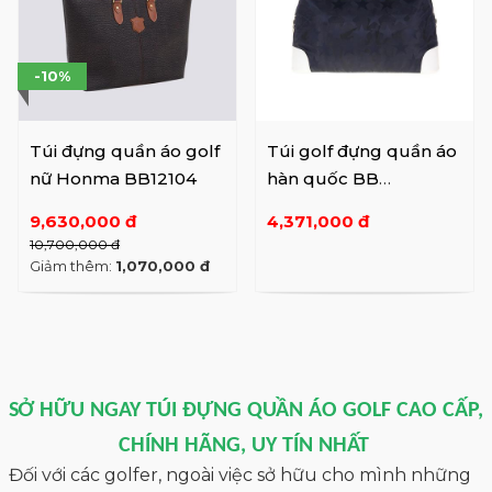
-10%
Túi đựng quần áo golf
Túi golf đựng quần áo
nữ Honma BB12104
hàn quốc BB
HERITORY
9,630,000 đ
4,371,000 đ
MGMUBUY2201
10,700,000 đ
Giảm thêm:
1,070,000 đ
SỞ HỮU NGAY TÚI ĐỰNG QUẦN ÁO GOLF CAO CẤP,
CHÍNH HÃNG, UY TÍN NHẤT
Đối với các golfer, ngoài việc sở hữu cho mình những