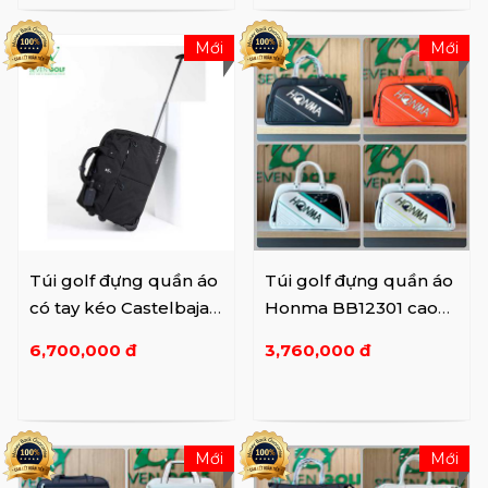
Mới
Mới
Túi golf đựng quần áo
Túi golf đựng quần áo
có tay kéo Castelbajac
Honma BB12301 cao
BWBW-GB201
cấp
6,700,000 đ
3,760,000 đ
Mới
Mới