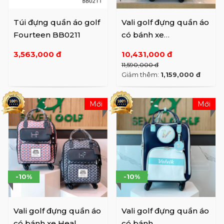
Túi đựng quần áo golf
Vali golf đựng quần áo
Fourteen BB0211
có bánh xe
Castelbajac BGAM-
3,563,000 đ
10,431,000 đ
GB703
11,590,000 đ
Giảm thêm:
1,159,000 đ
Mới
Mới
-10%
-10%
Vali golf đựng quần áo
Vali golf đựng quần áo
có bánh xe Heal
có bánh