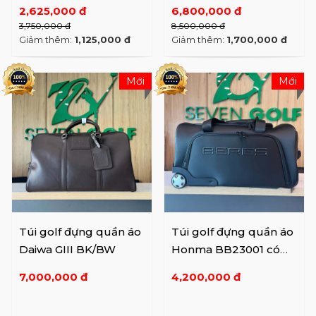
BW
WH/PK 65TH
2,625,000 đ
6,800,000 đ
ANNIVERSARY
3,750,000 đ
8,500,000 đ
Giảm thêm:
1,125,000 đ
Giảm thêm:
1,700,000 đ
Mới
Mới
Túi golf đựng quần áo
Túi golf đựng quần áo
Daiwa GIII BK/BW
Honma BB23001 có
bánh xe
7,000,000 đ
4,200,000 đ