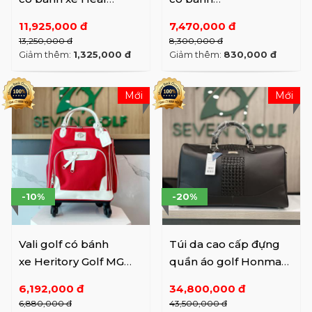
Creek HCBB-B01
xe Volvik VAJBBB05NY
11,925,000 đ
7,470,000 đ
Navy
13,250,000 đ
8,300,000 đ
Giảm thêm:
1,325,000 đ
Giảm thêm:
830,000 đ
Mới
Mới
-10%
-20%
Vali golf có bánh
Túi da cao cấp đựng
xe Heritory Golf MGW
quần áo golf Honma
UBUY2301
BB12102 - 5 Sao
6,192,000 đ
34,800,000 đ
6,880,000 đ
43,500,000 đ