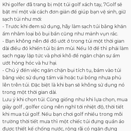
Khi golfer đã trang bị một túi golf xách tay, 7Golf sẽ
bật mí một vài cách đơn giản để giúp bạn vệ sinh, giữ
sạch túi như mới:
- Trước khi đem sử dụng, hãy làm sạch túi bằng khăn
ẩm nhằm loại bỏ bụi bẩn cũng như mảnh vụn rác.
- Bạn không nên để đồ ướt ở trong túi một thời gian
dài điều đó khiến túi bị ám mùi. Nếu lỡ để thì phải làm
sạch ngay lập tức và phơi khô để ngăn chặn sự ẩm
ướt hỏng hóc và hư hại.
- Chú ý đến việc ngăn chặn bụi tích tụ, bám vào túi
bằng việc sử dụng tấm vải hoặc tui bóng nhựa phủ
lên trên túi. Đặc biệt là khi bạn sẽ không sử dụng nó
trong một thời gian dài.
Lưu ý khi chọn túi: Cũng giống như khi lựa chọn, mua
giày golf , golfer cũng nên nghĩ tới nhiệt độ, thời tiết
khi mua túi golf. Nếu bạn chơi golf nhiều trong môi
trường thời tiết mưa thì một chiếc túi đựng quần áo
được thiết kế chống nước, rộng rãi có ngăn đựng