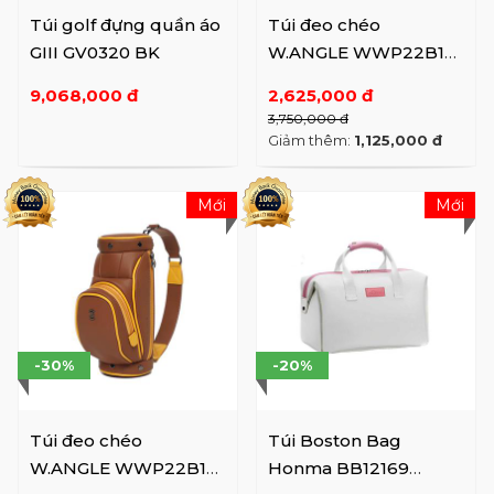
Túi golf đựng quần áo
Túi đeo chéo
GIII GV0320 BK
W.ANGLE WWP22B10
WH
9,068,000 đ
2,625,000 đ
3,750,000 đ
Giảm thêm:
1,125,000 đ
Mới
Mới
-30%
-20%
Túi đeo chéo
Túi Boston Bag
W.ANGLE WWP22B10
Honma BB12169