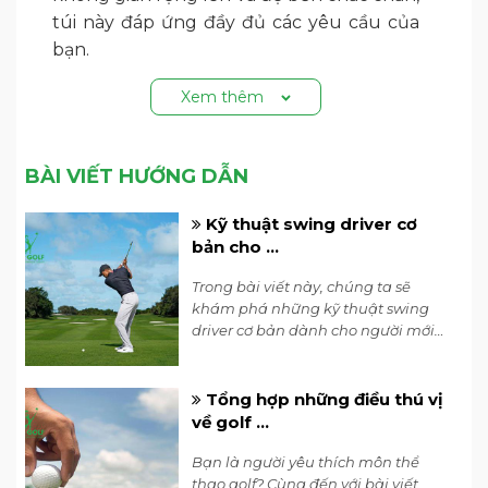
túi này đáp ứng đầy đủ các yêu cầu của
bạn.
Xem thêm
BÀI VIẾT HƯỚNG DẪN
Kỹ thuật swing driver cơ
bản cho ...
Trong bài viết này, chúng ta sẽ
khám phá những kỹ thuật swing
driver cơ bản dành cho người mới
chơi, để giúp bạn hiểu rõ hơn về kỹ
thuật đánh golf và phát triển kỹ
năng đánh golf của bản thân.
Tổng hợp những điều thú vị
về golf ...
Túi golf cầm tay IGIG S187792 BK
Bạn là người yêu thích môn thể
Túi golf IGIG mang đến cảm giác đơn giản
thao golf? Cùng đến với bài viết