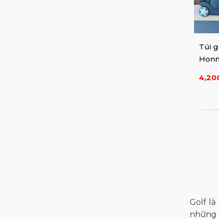
Túi g
Honm
bánh
4,20
Golf l
những p