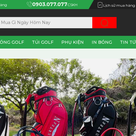
0903.077.077
àng
CSKH
Lịch sử mua hàng
ÓNG GOLF
TÚI GOLF
PHỤ KIỆN
IN BÓNG
TIN T