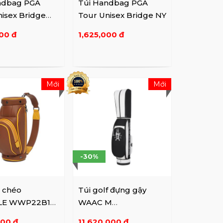
ndbag PGA
Túi Handbag PGA
isex Bridge
Tour Unisex Bridge NY
00 đ
1,625,000 đ
Mới
Mới
-30%
o chéo
Túi golf đựng gậy
LE WWP22B10
WAAC M
WGBNX22782BKX BK
000 đ
11,620,000 đ