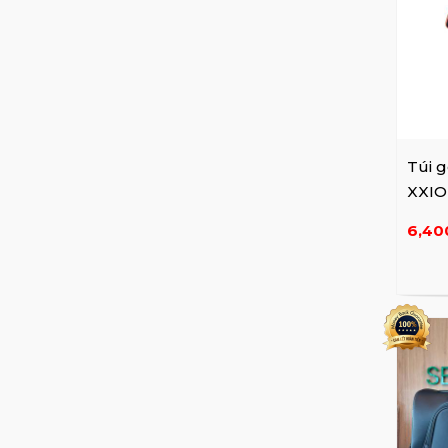
Wide Angle
U.S. Kids
Túi g
XXIO
6,40