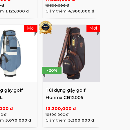
0 đ
16,600,000 đ
êm:
1,125,000 đ
Giảm thêm:
4,980,000 đ
Mới
Mới
-20%
g gậy golf
Túi đựng gậy golf
M
Honma CB12005
950B1 BL
,000 đ
13,200,000 đ
00 đ
16,500,000 đ
êm:
5,670,000 đ
Giảm thêm:
3,300,000 đ