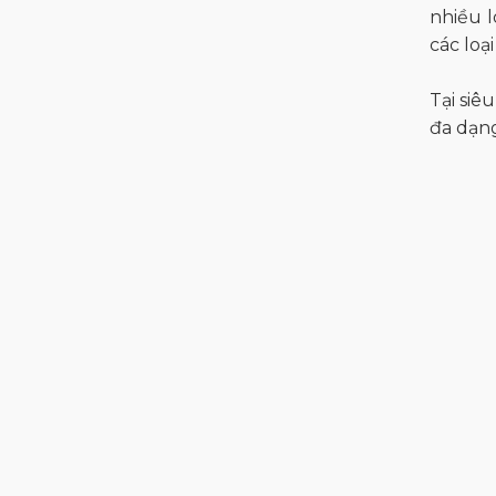
nhiều l
các loạ
Tại siê
đa dạng