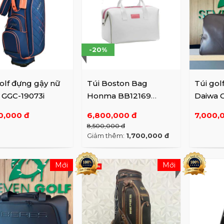
-20%
olf đựng gậy nữ
Túi Boston Bag
Túi gol
 GGC-19073i
Honma BB12169
Daiwa 
WH/PK 65TH
0,000 đ
6,800,000 đ
7,000,
ANNIVERSARY
8,500,000 đ
Giảm thêm:
1,700,000 đ
Mới
Mới