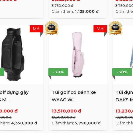
3,750,000 đ
3,750,00
Giảm thêm:
1,125,000 đ
Giảm th
Mới
Mới
-30%
-30%
olf đựng gậy
Túi golf có bánh xe
Túi đựn
S M
WAAC W
DAKS 
3E970BKX BK
WGBNX23100PIX PK
DGGF3E
50,000 đ
13,510,000 đ
13,230
,000 đ
19,300,000 đ
18,900,0
thêm:
4,350,000 đ
Giảm thêm:
5,790,000 đ
Giảm th