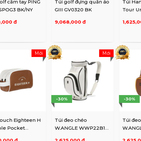
olf cầm tay PING
Túi golf đựng quần áo
Túi Ha
SPOG3 BK/NY
GIII GV0320 BK
Tour Un
WH
0,000 đ
9,068,000 đ
1,625,0
Mới
Mới
-30%
-30%
Pouch Eighteen H
Túi đeo chéo
Túi đe
le Pocket
W.ANGLE WWP22B10
W.ANG
ntial BW
WH
BW
0,000 đ
2,625,000 đ
2,625,