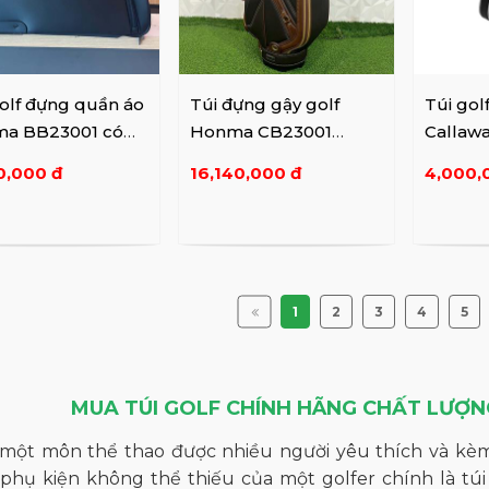
olf đựng quần áo
Túi đựng gậy golf
Túi gol
a BB23001 có
Honma CB23001
Callaw
 xe
Black/Brown/Navy
0,000 đ
16,140,000 đ
4,000,
1
2
3
4
5
MUA TÚI GOLF CHÍNH HÃNG CHẤT LƯỢNG,
à một môn thể thao được nhiều người yêu thích và kèm
hụ kiện không thể thiếu của một golfer chính là túi đ