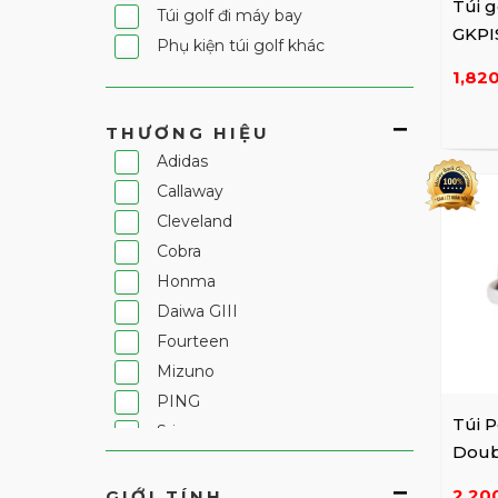
Túi g
Túi golf đi máy bay
GKPI
Phụ kiện túi golf khác
1,82
THƯƠNG HIỆU
Adidas
Callaway
Cleveland
Cobra
Honma
Daiwa GIII
Fourteen
Mizuno
PING
Túi 
Srixon
Doub
TaylorMade
Esse
Titleist
2,20
GIỚI TÍNH