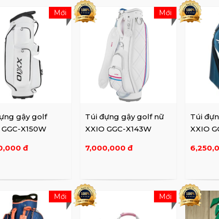
Mới
Mới
ựng gậy golf
Túi đựng gậy golf nữ
Túi đựn
 GGC-X150W
XXIO GGC-X143W
XXIO G
0,000 đ
7,000,000 đ
6,250,
Mới
Mới