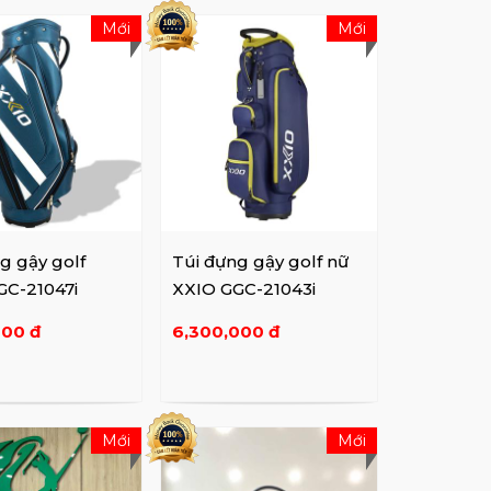
Mới
Mới
g gậy golf
Túi đựng gậy golf nữ
GC-21047i
XXIO GGC-21043i
000 đ
6,300,000 đ
Mới
Mới