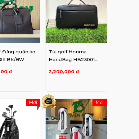
f đựng quần áo
Túi golf Honma
GIII BK/BW
HandBag HB23001
BK/BW
000 đ
2,200,000 đ
Mới
Mới