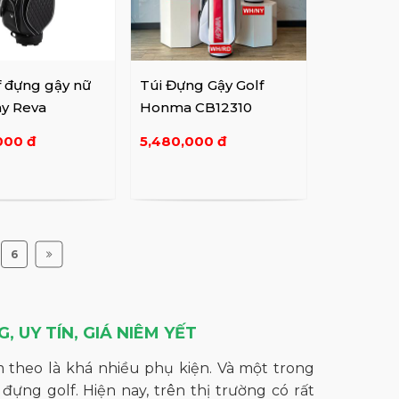
f đựng gậy nữ
Túi Đựng Gậy Golf
ay Reva
Honma CB12310
000 đ
5,480,000 đ
6
 UY TÍN, GIÁ NIÊM YẾT
 theo là khá nhiều phụ kiện. Và một trong
ựng golf. Hiện nay, trên thị trường có rất