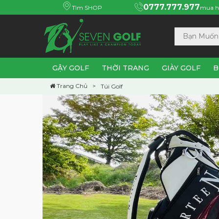
0777.777.977
Tìm SHOP
mua h
GẬY GOLF
THỜI TRANG
GIÀY GOLF
B
Trang Chủ
Túi Golf