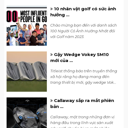
10 nhân vật golf có sức ảnh
hưởng ...
Chào mừng bạn đến với danh sách
100 Người Có Ảnh Hưởng Nhất đối
với Golf năm 2023.
Gậy Wedge Vokey SM10
mới của ...
Titleist thông báo trên truyền thông
xã hội rằng họ đang mang đến
trang thiết bị mới, gậy wedge Vokey
SM10, tới PGA Tour tuần này tại
Hawaii tại The Sentry.
Callaway sắp ra mắt phiên
bản ...
Callaway, một trong những đơn vị
hàng đầu trong lĩnh vực sản xuất