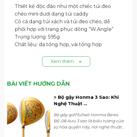
Thiết kế độc đáo như một chiếc túi đeo
chéo mini dưới dạng túi caddy
Có cả dạng túi xách và túi đeo chéo, dễ
phối hợp với trang phục dòng “W.Angle”
Trọng lượng: 595g
Chất liệu: da tổng hợp, vải tổng hợp
Xem thêm
BÀI VIẾT HƯỚNG DẪN
Bộ gậy Honma 3 Sao: Khi
Nghệ Thuật ...
Bộ gậy golf fullset Honma Beres
BE-08 Aizu 3 sao là biểu tượng của
sự hòa quyện này, nơi nghệ thuật
và hiệu suất đỉnh cao gặp nhau.