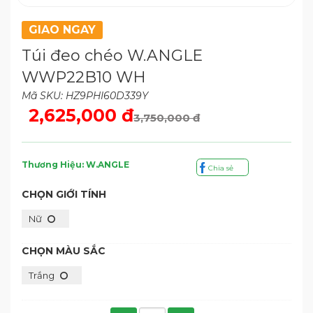
GIAO NGAY
Túi đeo chéo W.ANGLE
WWP22B10 WH
Mã SKU: HZ9PHI60D339Y
2,625,000 đ
3,750,000 đ
Thương Hiệu: W.ANGLE
Chia sẻ
CHỌN GIỚI TÍNH
Nữ
CHỌN MÀU SẮC
Trắng