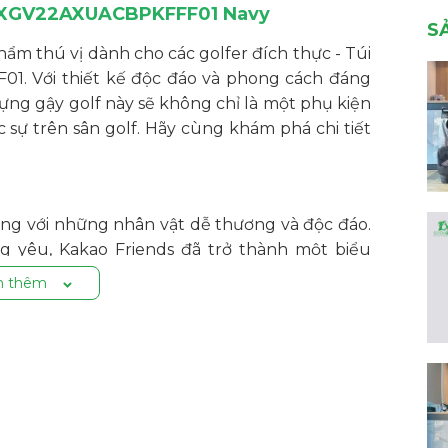
 VXGV22AXUACBPKFFF01 Navy
S
hẩm thú vị dành cho các golfer đích thực - Túi
. Với thiết kế độc đáo và phong cách đáng
ựng gậy golf này sẽ không chỉ là một phụ kiện
c sự trên sân golf. Hãy cùng khám phá chi tiết
iếng với những nhân vật dễ thương và độc đáo.
ng yêu, Kakao Friends đã trở thành một biểu
ản phẩm của Kakao Friends mang đến không chỉ
 thêm
caddy nặng? Túi caddy kiểu cơ bản của
Kakao
ẫn giữ được sự gọn gàng của túi caddy thông
ợi hơn. Túi golf trang bị tay kéo ẩn, bạn có thể
n, tránh mất sức.