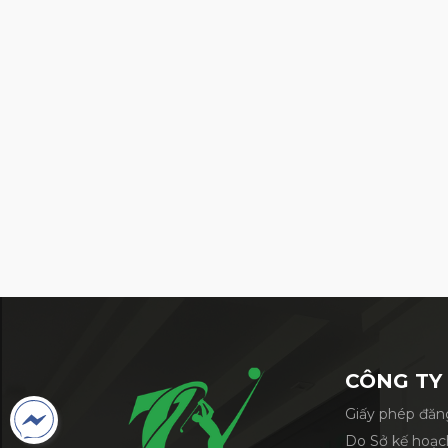
Túi CB Kakao Friend
CÔNG TY
Giấy phép đăng
Do Sở kế hoạc