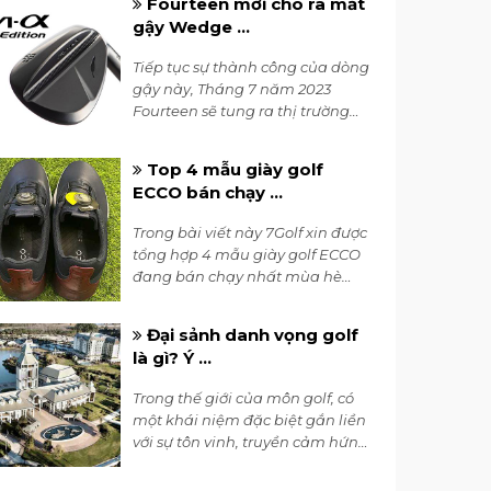
Fourteen mới cho ra mắt
đến cho người chơi sự hòa quyện
gậy Wedge ...
giữa độ chính xác và cảm giác
nhẹ nhàng. Với các đặc điểm
Tiếp tục sự thành công của dòng
đáng chú ý, bộ gậy iron là sự kết
gậy này, Tháng 7 năm 2023
hợp hoàn hảo giữa công nghệ
Fourteen sẽ tung ra thị trường
rèn và thiết kế tinh tế.
phiên bản RM-α Black với màu
đen vô cùng sang trọng và đẹp
Top 4 mẫu giày golf
mắt. Đây hứa hẹn sẽ là sự lựa
ECCO bán chạy ...
chọn hàng đầu của các golfers
trong năm 2023 này.
Trong bài viết này 7Golf xin được
tổng hợp 4 mẫu giày golf ECCO
đang bán chạy nhất mùa hè
2023 này, bao gồm các dòng
BIOM C4, BIOM H4, S-THREE,...
Đại sảnh danh vọng golf
là gì? Ý ...
Trong thế giới của môn golf, có
một khái niệm đặc biệt gắn liền
với sự tôn vinh, truyền cảm hứng
và lưu giữ di sản - đó chính là
“Đại sảnh danh vọng golf” (World