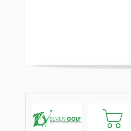
Với bìa làm bằng chất liệu bền không t
xác. Bạn có thể tìm thấy túi của mình 
viết trên đó. Với không gian lưu trữ đ
nhiều đồ đạc khác nhau một cách gọn g
3. Chi tiết sản phẩm
Tên sản phẩm: Túi CB Kakao Friends 
Chất liệu: Bên ngoài: Nylon 100%, phối 
Màu: Navy (xanh nước biển đậm)
Kích thước: Rộng: 42cm x Cao: 90cm x Sâ
128cm x Sâu: 24cm (có nắp)
Trọng lượng: 4,4kg
Thương hiệu: Kakao Friends
Nơi sản xuất: Hàn Quốc