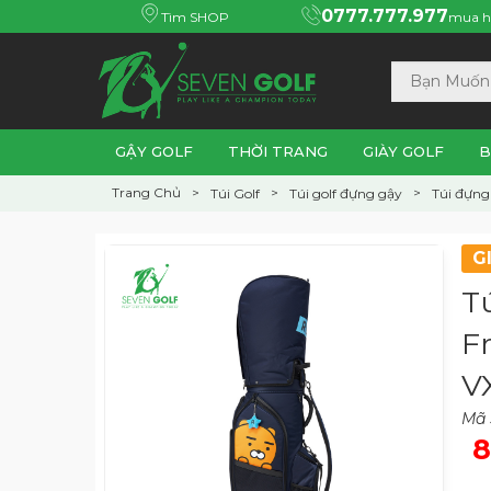
0777.777.977
Tìm SHOP
mua h
GẬY GOLF
THỜI TRANG
GIÀY GOLF
B
Trang Chủ
Túi Golf
Túi golf đựng gậy
Túi đựng 
G
T
F
V
Mã
8