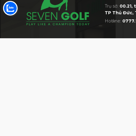
Trụ sở:
00.21, 
TP Thủ Đức, 
Hotline:
0777.
Túi CB Kakao Friend
VỀ 7GOLF
MỘT TRONG NHỮNG SIÊU THỊ GOLF LỚN 
Giới thiệu về siêu thị 7Golf
Bán hàng cùng 7Golf
Quy định chung
HỆ THỐNG CỬA HÀNG