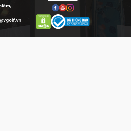
Thiêm,
@7golf.vn
HỖ TRỢ
HỖ TRỢ KHÁCH HÀNG
Mua Hàng:
0777.777.977 (8h-
20h)*
CSKH:
0903.077.077 (8h-20h)*
Phản hồi DV:
0904.077.077
THỜI GIAN LÀM VIỆC