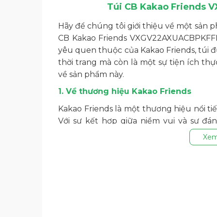
Túi CB Kakao Friends
Hãy để chúng tôi giới thiệu về một sản p
CB Kakao Friends VXGV22AXUACBPKFFF01
yêu quen thuộc của Kakao Friends, túi đ
thời trang mà còn là một sự tiện ích thự
về sản phẩm này.
1. Về thương hiệu Kakao Friends
Kakao Friends là một thương hiệu nổi t
Với sự kết hợp giữa niềm vui và sự đá
tượng của văn hóa giải trí Hàn Quốc. S
Xem
niềm vui mà còn tính thực tế và tiện ích.
2. Mô tả sản phẩm
Bạn đã mệt mỏi khi mang theo một túi 
Friends
đã được nâng cấp với bánh xe, v
thường, nhưng với tính linh hoạt và tiện l
nhấc tay kéo lên để sử dụng khi di chuyể