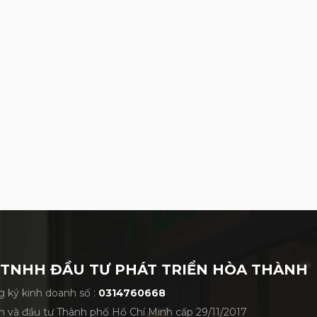
s VXGV22AXUACBPKFFF01 NAVY
 TNHH ĐẦU TƯ PHÁT TRIỂN HÒA THÀNH
 ký kinh doanh số :
0314760668
h và đầu tư Thành phố Hồ Chí Minh cấp 29/11/2017