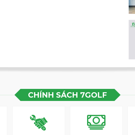
hấm nước, tên của bạn được dệt và khắc chính
một cách dễ dàng nhờ bảng tên có tên bạn được
ược chia nhỏ, bạn có thể phân loại và lưu trữ
àng.
VXGV22AXUACBPKFFF01 NAVY
màu: Polyurethane 100%, Lớp lót: Nylon 100%
u: 24cm (không nắp), Rộng: 42cm x Cao:
CHÍNH SÁCH 7GOLF