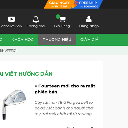
Video Review
Thông báo
Giỏ Hàng
Đăng Nhập
C
KHÓA HỌC
THƯƠNG HIỆU
GIẢM GIÁ
CBNVFFF01
ÀI VIẾT HƯỚNG DẪN
Fourteen mới cho ra mắt
phiên bản ...
Gậy sắt iron TB-5 Forged Left là
bộ gậy sắt dành cho người chơi
tay trái mới nhất tới từ thương
hiệu Fourteen, ra mắt vào tháng
7/2023. Đây là bộ gậy sắt mang