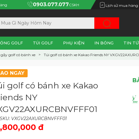
0903.077.077
àng
CSKH
Lịch sử mua hàng
ÓNG GOLF
TÚI GOLF
PHỤ KIỆN
IN BÓNG
TIN TỨ
gậy golf có bánh xe
Túi golf có bánh xe Kakao Friends NY VXGV22AXUR
IAO NGAY
B
úi golf có bánh xe Kakao
riends NY
XGV22AXURCBNVFFF01
 SKU: VXGV22AXURCBNVFFF01
,800,000 đ