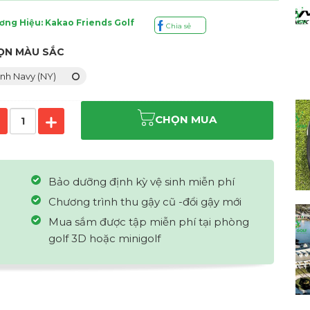
ơng Hiệu: Kakao Friends Golf
Chia sẻ
ỌN MÀU SẮC
nh Navy (NY)
CHỌN MUA
Bảo dưỡng định kỳ vệ sinh miễn phí
Chương trình thu gậy cũ -đổi gậy mới
Mua sắm được tập miễn phí tại phòng
golf 3D hoặc minigolf