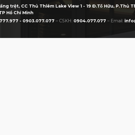
tầng trệt, CC Thủ Thiêm Lake View 1 - 19 Đ.Tố Hữu, P.Thủ 
TP Hồ Chí Minh
777.977 - 0903.077.077
– CSKH:
0904.077.077
– Email:
info
s VXGV22AXUACBPKFFF01 NAVY
CHÍNH SÁCH
NHẤT VIỆT NAM
Chính sách bảo hành
Chính sách đổi trả
Chính sách thanh toán
Chính sách giao hàng
Chính sách bảo mật
Hướng dẫn đặt mua online