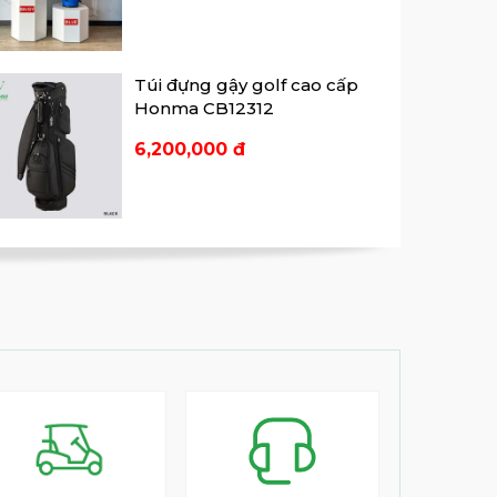
Túi đựng gậy golf cao cấp
Honma CB12312
6,200,000 đ
Túi đựng gậy golf cao cấp
Honma CB12315
10,950,000 đ
Túi đựng gậy golf cao cấp
Honma CB12316
7,790,000 đ