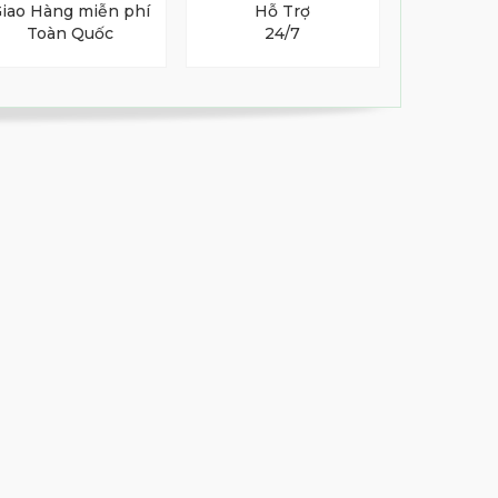
iao Hàng miễn phí
Hỗ Trợ
Toàn Quốc
24/7
Túi đựng gậy golf cao cấp
Honma CB12317
9,500,000 đ
Túi golf có bánh xe Kakao
-30%
Friends Apeach
VXGV22AXUACBPKFFF01
10,199,000 đ