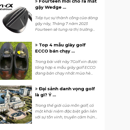
Fourteen mới cho ra mắt
đến cho người chơi sự hòa quyện
gậy Wedge ...
giữa độ chính xác và cảm giác
nhẹ nhàng. Với các đặc điểm
Tiếp tục sự thành công của dòng
đáng chú ý, bộ gậy iron là sự kết
gậy này, Tháng 7 năm 2023
hợp hoàn hảo giữa công nghệ
Fourteen sẽ tung ra thị trường
rèn và thiết kế tinh tế.
phiên bản RM-α Black với màu
đen vô cùng sang trọng và đẹp
Top 4 mẫu giày golf
mắt. Đây hứa hẹn sẽ là sự lựa
ECCO bán chạy ...
chọn hàng đầu của các golfers
trong năm 2023 này.
Trong bài viết này 7Golf xin được
tổng hợp 4 mẫu giày golf ECCO
đang bán chạy nhất mùa hè
2023 này, bao gồm các dòng
BIOM C4, BIOM H4, S-THREE,...
Đại sảnh danh vọng golf
là gì? Ý ...
Trong thế giới của môn golf, có
một khái niệm đặc biệt gắn liền
với sự tôn vinh, truyền cảm hứng
và lưu giữ di sản - đó chính là
“Đại sảnh danh vọng golf” (World