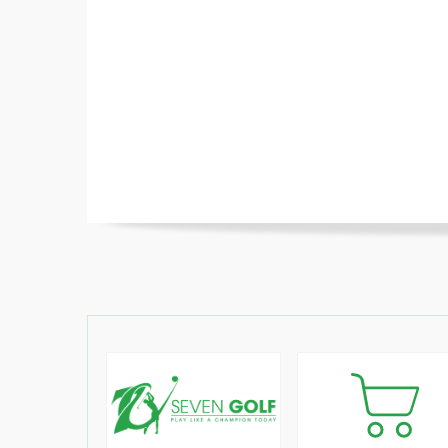
Với bìa làm bằng chất liệu bền không t
xác. Bạn có thể tìm thấy túi của mình 
viết trên đó. Với không gian lưu trữ đ
nhiều đồ đạc khác nhau một cách gọn g
3. Chi tiết sản phẩm
Tên sản phẩm: Túi CB Kakao Friends 
Chất liệu: Bên ngoài: Nylon 100%, Phối 
Màu: Hồng (Apeach)
Kích thước: Rộng: 42cm x Cao: 90cm x Sâ
128cm x Sâu: 24cm (có nắp)
Trọng lượng: 4,4kg
Thương hiệu: Kakao Friends
Nơi sản xuất: Hàn Quốc