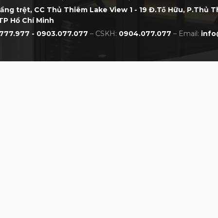
tầng trệt, CC Thủ Thiêm Lake View 1 - 19 Đ.Tố Hữu, P.Thủ 
TP Hồ Chí Minh
777.977 - 0903.077.077
– CSKH:
0904.077.077
– Email:
info
 VXGV22AXUACBPKFFF01 APEACH
CHÍNH SÁCH
NHẤT VIỆT NAM
Chính sách bảo hành
Chính sách đổi trả
Chính sách thanh toán
Chính sách giao hàng
Chính sách bảo mật
Hướng dẫn đặt mua online