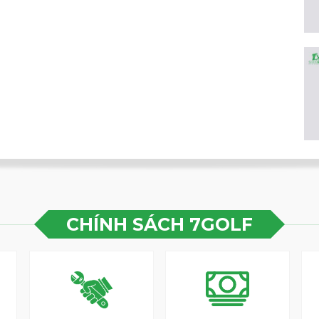
hấm nước, tên của bạn được dệt và khắc chính
một cách dễ dàng nhờ bảng tên có tên bạn được
ược chia nhỏ, bạn có thể phân loại và lưu trữ
àng.
VXGV22AXUACBPKFFF01 APEACH
màu: Polyurethane 100%, Lớp lót: Nylon 100%
u: 24cm (không nắp), Rộng: 42cm x Cao:
CHÍNH SÁCH 7GOLF