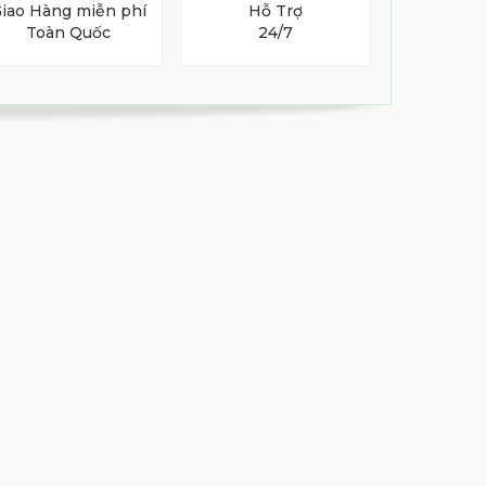
iao Hàng miễn phí
Hỗ Trợ
Toàn Quốc
24/7
Túi đựng gậy golf cao cấp
Honma CB12317
9,500,000 đ