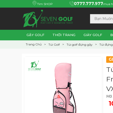
0777.777.977
Tìm SHOP
mua h
GẬY GOLF
THỜI TRANG
GIÀY GOLF
B
Trang Chủ
Túi Golf
Túi golf đựng gậy
Túi đựng 
G
T
F
V
Mã
1