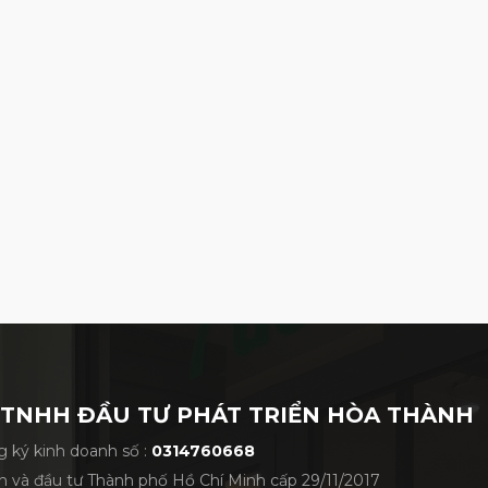
 VXGV22AXUACBPKFFF01 APEACH
 TNHH ĐẦU TƯ PHÁT TRIỂN HÒA THÀNH
 ký kinh doanh số :
0314760668
h và đầu tư Thành phố Hồ Chí Minh cấp 29/11/2017