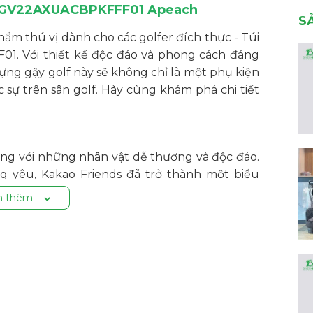
VXGV22AXUACBPKFFF01 Apeach
S
hẩm thú vị dành cho các golfer đích thực - Túi
. Với thiết kế độc đáo và phong cách đáng
ựng gậy golf này sẽ không chỉ là một phụ kiện
c sự trên sân golf. Hãy cùng khám phá chi tiết
iếng với những nhân vật dễ thương và độc đáo.
ng yêu, Kakao Friends đã trở thành một biểu
ản phẩm của Kakao Friends mang đến không chỉ
 thêm
caddy nặng? Túi caddy kiểu cơ bản của
Kakao
ẫn giữ được sự gọn gàng của túi caddy thông
ợi hơn. Túi golf trang bị tay kéo ẩn, bạn có thể
n, tránh mất sức.