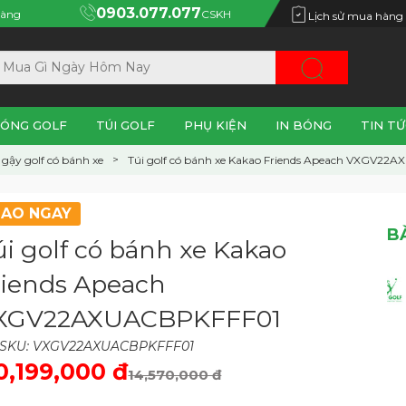
0903.077.077
àng
CSKH
Lịch sử mua hàng
ÓNG GOLF
TÚI GOLF
PHỤ KIỆN
IN BÓNG
TIN TỨ
gậy golf có bánh xe
Túi golf có bánh xe Kakao Friends Apeach VXGV2
IAO NGAY
B
úi golf có bánh xe Kakao
riends Apeach
XGV22AXUACBPKFFF01
 SKU: VXGV22AXUACBPKFFF01
0,199,000 đ
14,570,000 đ