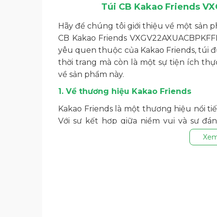
Túi CB Kakao Friends 
Hãy để chúng tôi giới thiệu về một sản p
CB Kakao Friends VXGV22AXUACBPKFFF01
yêu quen thuộc của Kakao Friends, túi đ
thời trang mà còn là một sự tiện ích thự
về sản phẩm này.
1. Về thương hiệu Kakao Friends
Kakao Friends là một thương hiệu nổi t
Với sự kết hợp giữa niềm vui và sự đá
tượng của văn hóa giải trí Hàn Quốc. S
Xem
niềm vui mà còn tính thực tế và tiện ích.
2. Mô tả sản phẩm
Bạn đã mệt mỏi khi mang theo một túi 
Friends
đã được nâng cấp với bánh xe, v
thường, nhưng với tính linh hoạt và tiện l
nhấc tay kéo lên để sử dụng khi di chuyể