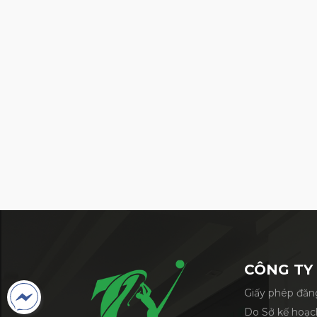
Túi CB Kakao Friends
CÔNG TY
Giấy phép đăng
Do Sở kế hoạc