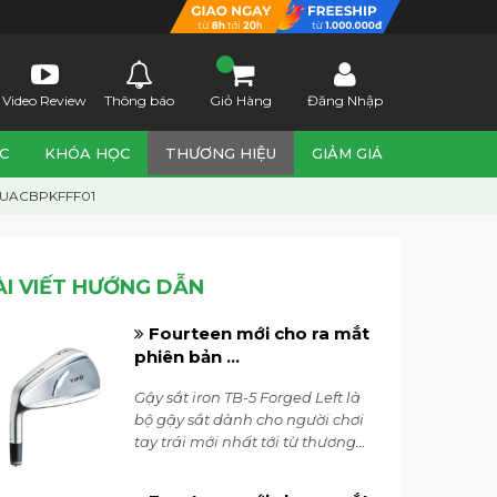
Video Review
Thông báo
Giỏ Hàng
Đăng Nhập
C
KHÓA HỌC
THƯƠNG HIỆU
GIẢM GIÁ
2AXUACBPKFFF01
ÀI VIẾT HƯỚNG DẪN
Fourteen mới cho ra mắt
phiên bản ...
Gậy sắt iron TB-5 Forged Left là
bộ gậy sắt dành cho người chơi
tay trái mới nhất tới từ thương
hiệu Fourteen, ra mắt vào tháng
7/2023. Đây là bộ gậy sắt mang