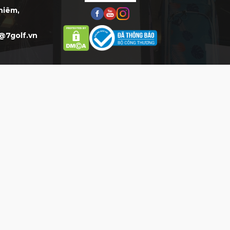
Thiêm,
@7golf.vn
HỖ TRỢ
HỖ TRỢ KHÁCH HÀNG
Mua Hàng:
0777.777.977 (8h-
20h)*
CSKH:
0903.077.077 (8h-20h)*
Phản hồi DV:
0904.077.077
THỜI GIAN LÀM VIỆC