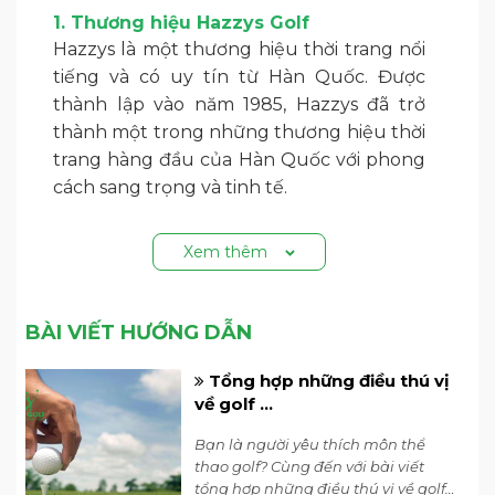
1. Thương hiệu Hazzys Golf
Hazzys là một thương hiệu thời trang nổi
tiếng và có uy tín từ Hàn Quốc. Được
thành lập vào năm 1985, Hazzys đã trở
thành một trong những thương hiệu thời
trang hàng đầu của Hàn Quốc với phong
cách sang trọng và tinh tế.
Phong cách thiết kế của
Hazzys golf
Xem thêm
thường mang tính cổ điển và tinh tế, kết
hợp với sự hiện đại và sáng tạo. Họ tạo ra
các bộ sưu tập thời trang đa dạng, bao
BÀI VIẾT HƯỚNG DẪN
gồm áo sơ mi, áo vest, áo khoác, váy, quần,
túi, phụ kiện và nhiều sản phẩm khác, với
Tổng hợp những điều thú vị
về golf ...
sự chú trọng đến chi tiết và sự tỉ mỉ trong
từng đường cắt may.
Bạn là người yêu thích môn thể
thao golf? Cùng đến với bài viết
2. Thông số sản phẩm
tổng hợp những điều thú vị về golf