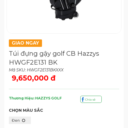
GIAO NGAY
Túi đựng gậy golf CB Hazzys
HWGF2E131 BK
Mã SKU: HWGF2E131BKXXX
9,650,000 đ
Thương Hiệu: HAZZYS GOLF
Chia sẻ
CHỌN MÀU SẮC
Đen