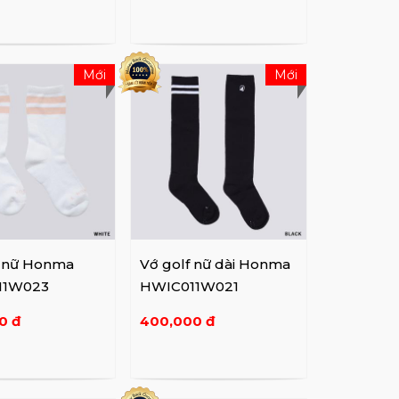
Mới
Mới
f nữ Honma
Vớ golf nữ dài Honma
11W023
HWIC011W021
0 đ
400,000 đ