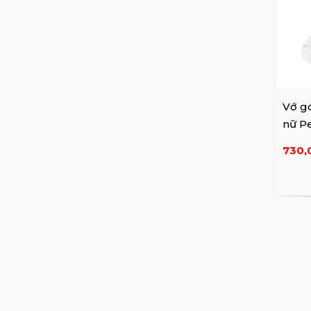
Vớ go
nữ Pe
C703
730,