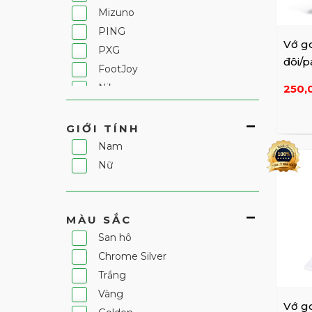
Mizuno
PING
Vớ go
PXG
đôi/p
FootJoy
đen
Nike
250,
Under Armour
Ecco
GIỚI TÍNH
Castelbajac
Nam
JDX
Nữ
Khác
HAZZYS GOLF
MÀU SẮC
Fila
San hô
Kakao Friends Golf
Chrome Silver
HEAL CREEK
Trắng
Skechers
Vàng
HERITORY
Vớ go