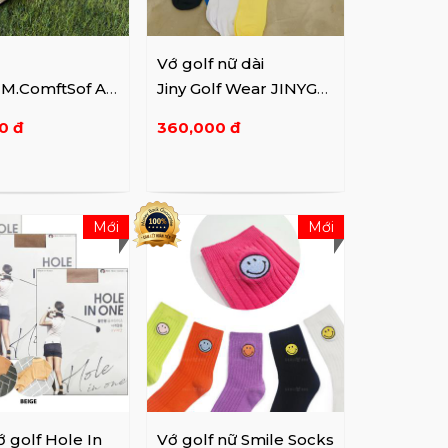
Vớ golf nữ dài
 M.ComftSof AS
Jiny Golf Wear JINYGO
4A030
LF449
0 đ
360,000 đ
Mới
Mới
 golf Hole In
Vớ golf nữ Smile Socks