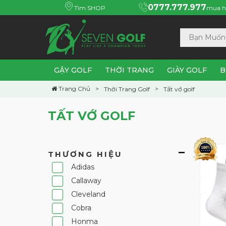
0777.777.977
Tìm SHOP
mua h
GẬY GOLF
THỜI TRANG
GIÀY GOLF
B
Trang Chủ
Thời Trang Golf
Tất vớ golf
TẤT VỚ GOLF
THƯƠNG HIỆU
Adidas
Callaway
Cleveland
Cobra
Honma