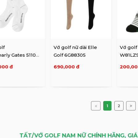
lf
Vớ golf nữ dài Elle
Vớ golf
arly Gates 51106S
Golf 6G88305
W81LZ
000 đ
690,000 đ
200,00
1
2
TẤT/VỚ GOLF NAM NỮ CHÍNH HÃNG, GI