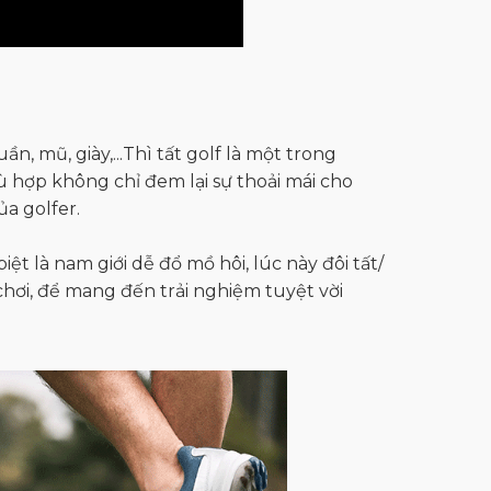
n, mũ, giày,...Thì tất golf là một trong
ù hợp không chỉ đem lại sự thoải mái cho
a golfer.
biệt là nam giới dễ đổ mồ hôi, lúc này đôi tất/
chơi, để mang đến trải nghiệm tuyệt vời