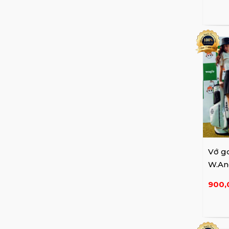
Holic & Play
Ariche & Victoria
Tabata
Passardi
J.ING
Duvik
Handee
Puma
Noressy
Benjefe
Pearly Gates
Vớ go
Bobby Jones
W.An
W.ANGLE
900,
Wide Angle