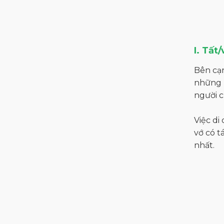
I. Tất
Bên cạn
những p
người c
Việc di
vớ có t
nhất.