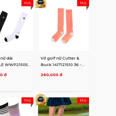
Mới
Mới
 nữ dài
Vớ golf nữ Cutter &
E WWP21S05 -
Buck 1417121510 36 -
SALMON
0 đ
260,000 đ
Mới
Mới