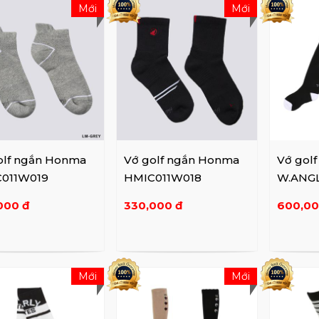
Mới
Mới
olf ngắn Honma
Vớ golf ngắn Honma
Vớ golf
011W019
HMIC011W018
W.ANGL
001
000 đ
330,000 đ
600,00
Mới
Mới