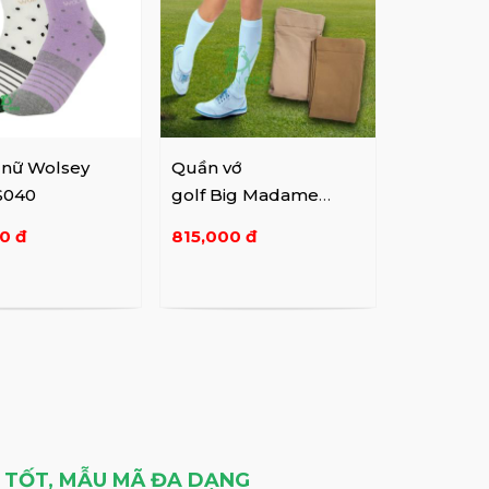
 nữ Wolsey
Quần vớ
S040
golf Big Madame
6295604
0 đ
815,000 đ
Á TỐT, MẪU MÃ ĐA DẠNG