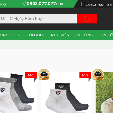
0903.077.077
àng
CSKH
Lịch sử mua hàng
ÓNG GOLF
TÚI GOLF
PHỤ KIỆN
IN BÓNG
TIN T
Mới
Mới