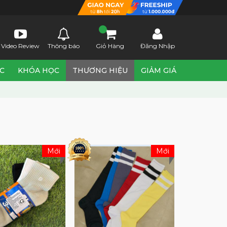
Video Review
Thông báo
Giỏ Hàng
Đăng Nhập
ỨC
KHÓA HỌC
THƯƠNG HIỆU
GIẢM GIÁ
Mới
Mới