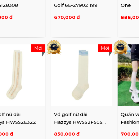
6I28308
Golf 6E-27902 199
One
000 đ
670,000 đ
888,00
Mới
Mới
lf nữ dài
Vớ golf nữ dài
Quần vớ
ys HWSS2E322
Hazzys HWSS2F505
Fashio
WH/BL
Trend 
000 đ
850,000 đ
700,00
509085