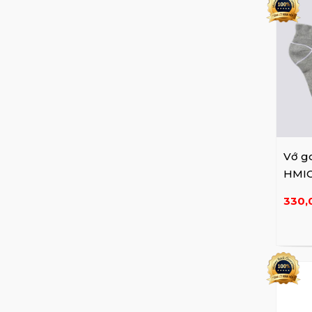
Vớ g
HMIC
330,