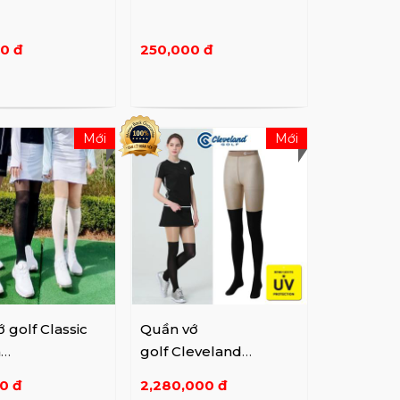
0 đ
250,000 đ
Mới
Mới
 golf Classic
Quần vớ
n
golf Cleveland
P0000SKX
golf CGKWPS1126
0 đ
2,280,000 đ
6
Long Black