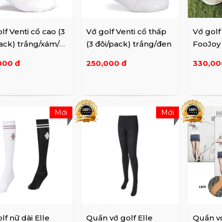
lf Venti cổ cao (3
Vớ golf Venti cổ thấp
Vớ golf
ack) trắng/xám/
(3 đôi/pack) trắng/đen
FooJoy
-16860
000 đ
250,000 đ
330,00
Mới
Mới
lf nữ dài Elle
Quần vớ golf Elle
Quần vớ