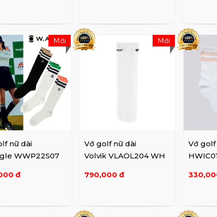
Mới
Mới
lf nữ dài
Vớ golf nữ dài
Vớ gol
gle WWP22S07
Volvik VLAOL204 WH
HWIC0
000 đ
790,000 đ
330,00