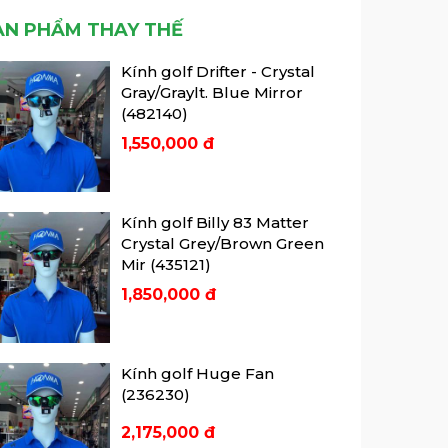
Một số mẹo tâm lý khi
nghiệm sự kết hợp tuyệt vời giữa
ẢN PHẨM THAY THẾ
chơi golf ...
thiên nhiên hùng vĩ và đẳng cấp
dịch vụ sang trọng.
Dưới đây là một số mẹo tâm lý
Kính golf Drifter - Crystal
giúp bạn vươn mình và thưởng
Gray/Graylt. Blue Mirror
thức mỗi pha đánh golf.
(482140)
1,550,000 đ
Kính golf Billy 83 Matter
Crystal Grey/Brown Green
Mir (435121)
1,850,000 đ
Kính golf Huge Fan
(236230)
2,175,000 đ