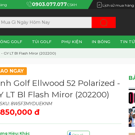
0903.077.077
àng
CSKH
Lịch sử mua hàng
ÓNG GOLF
TÚI GOLF
PHỤ KIỆN
IN BÓNG
TIN TỨ
 - GY LT Bl Flash Miror (202200)
IAO NGAY
B
nh Golf Ellwood 52 Polarized -
Y LT Bl Flash Miror (202200)
 SKU: 8W5F3MYDUEKNM
,850,000 đ
ơng Hiệu: Khác
Chia sẻ