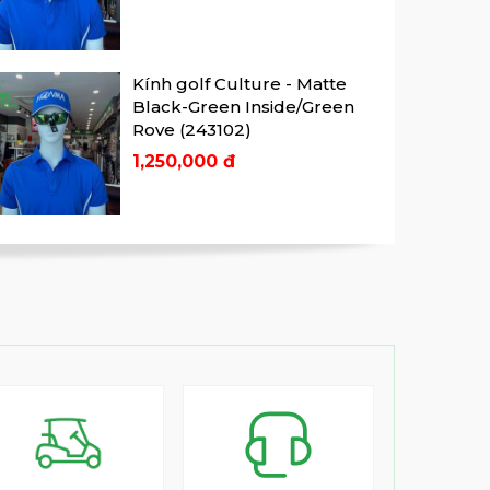
Kính golf Culture - Matte
Black-Green Inside/Green
Rove (243102)
1,250,000 đ
Kính golf Gambler Matte
Black - Grey Lt Blue Mir
Polarized (236210)
2,025,000 đ