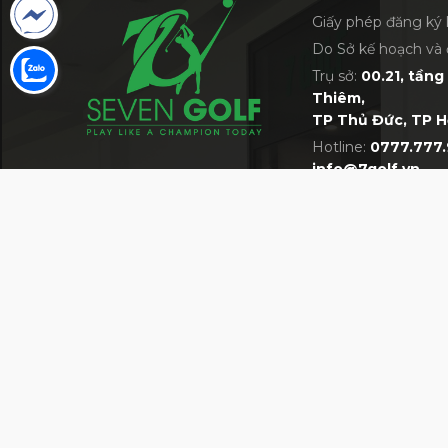
Giấy phép đăng ký 
Do Sở kế hoạch và 
Trụ sở:
00.21, tầng 
Thiêm,
TP Thủ Đức, TP H
Hotline:
0777.777.
info@7golf.vn
VỀ 7GOLF
MỘT TRONG NHỮNG SIÊU THỊ GOLF LỚN 
Giới thiệu về siêu thị 7Golf
Bán hàng cùng 7Golf