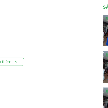
S
 thêm