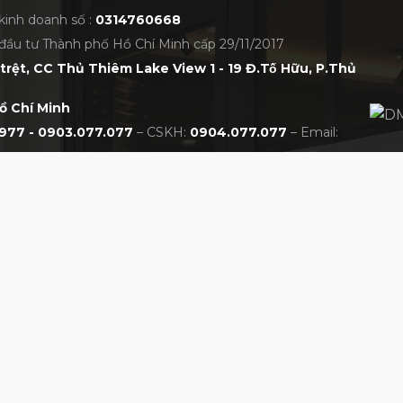
kinh doanh số :
0314760668
đầu tư Thành phố Hồ Chí Minh cấp 29/11/2017
trệt, CC Thủ Thiêm Lake View 1 - 19 Đ.Tố Hữu, P.Thủ
ồ Chí Minh
977 - 0903.077.077
– CSKH:
0904.077.077
– Email:
CHÍNH SÁCH
NHẤT VIỆT NAM
Chính sách bảo hành
Chính sách đổi trả
Chính sách thanh toán