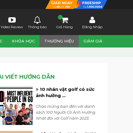
Video Review
Thông báo
Giỏ Hàng
Đăng Nhập
C
KHÓA HỌC
THƯƠNG HIỆU
GIẢM GIÁ
ÀI VIẾT HƯỚNG DẪN
10 nhân vật golf có sức
ảnh hưởng ...
Chào mừng bạn đến với danh
sách 100 Người Có Ảnh Hưởng
Nhất đối với Golf năm 2023.