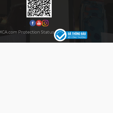
HỖ TRỢ
HỖ TRỢ KHÁCH HÀNG
Mua Hàng:
0777.777.977 (8h-
20h)*