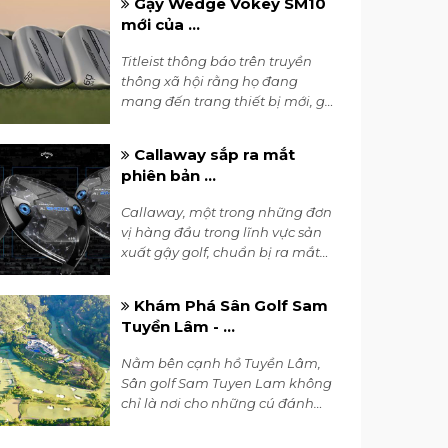
Gậy Wedge Vokey SM10
mới của ...
Titleist thông báo trên truyền
thông xã hội rằng họ đang
mang đến trang thiết bị mới, gậy
wedge Vokey SM10, tới PGA Tour
tuần này tại Hawaii tại The
Callaway sắp ra mắt
Sentry.
phiên bản ...
Callaway, một trong những đơn
vị hàng đầu trong lĩnh vực sản
xuất gậy golf, chuẩn bị ra mắt
phiên bản mới Paradym AI
Smoke 2024.
Khám Phá Sân Golf Sam
Tuyền Lâm - ...
Nằm bên cạnh hồ Tuyền Lâm,
Sân golf Sam Tuyen Lam không
chỉ là nơi cho những cú đánh
đỉnh cao mà còn là điểm đến
tuyệt vời cho những ai muốn trải