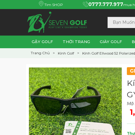
0777.777.977
Tìm SHOP
mua h
GẬY GOLF
THỜI TRANG
GIÀY GOLF
B
Trang Chủ
Kính Golf
Kính Golf Ellwood 52 Polarized
G
Kí
G
Mã
1
Thư