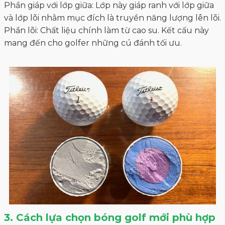
3. Cách lựa chọn bóng golf mới phù hợp
nhất
Với thị trường golf hiện tại, thì có rất nhiều đơn vị
cung cấp sản phẩm bóng golf, nhưng làm thế nào để
có thể lựa chọn đúng một mẫu bóng golf phù hợp
với bản thân là một điều không đơn giản. Dựa trên
các phân tích của các chuyên gia golf hàng đầu các
châu lục, bạn nên mua các loại bóng golf được đánh
giá cao các tiêu chí sau:
- Tính ổn định về độ dài khi phát bóng: