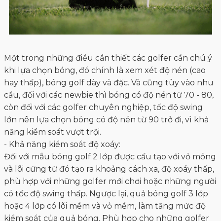
lớn nên lựa chọn bóng có độ nén từ 90 trở đi, vì khả
năng kiểm soát vượt trội.
- Khả năng kiểm soát độ xoáy:
Đối với mẫu bóng golf 2 lớp được cấu tạo với vỏ mỏng
và lõi cứng từ đó tạo ra khoảng cách xa, độ xoáy thấp,
phù hợp với những golfer mới chơi hoặc những người
có tốc độ swing thấp. Ngược lại, quả bóng golf 3 lớp
hoặc 4 lớp có lõi mềm và vỏ mềm, làm tăng mức độ
kiểm soát của quả bóng. Phù hợp cho những golfer
chuyên nghiệp có handicap thấp.
- Độ bền của bóng:
Cái này còn tùy thuộc vào người sử dụng, vì nếu bạn
sau quá trình chơi, bảo quản bóng tốt thì tuổi thọ
của bóng sẽ lâu hơn.
- Giá cả:
Giá cả là một trong những vấn đề quan trọng, những