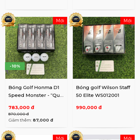
Mới
Mới
-10%
Bóng Golf Honma D1
Bóng golf Wilson Staff
Speed Monster - “Quái
50 Elite WS012001
vật tốc độ"
783,000 đ
990,000 đ
870,000 đ
Giảm thêm:
87,000 đ
Mới
Mới