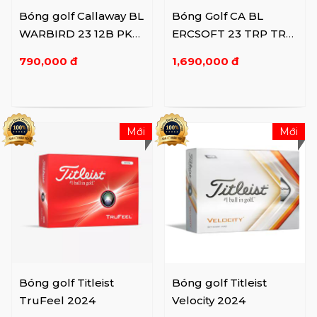
Bóng golf Callaway BL
Bóng Golf CA BL
WARBIRD 23 12B PK
ERCSOFT 23 TRP TRK
JV
12B PK JV
790,000 đ
1,690,000 đ
Mới
Mới
Bóng golf Titleist
Bóng golf Titleist
TruFeel 2024
Velocity 2024