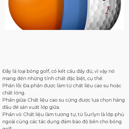
Đây là loại bóng golf, có kết cấu đầy đủ, vì vậy nó
mang đến những tính chất đặc biệt, cụ thể:
Phần lõi: Đa phần được làm từ chất liệu cao su hoặc
chất lỏng.
Phần giữa: Chất liệu cao su cứng được lựa chọn hàng
đầu để sản xuất lớp giữa.
Phần vỏ: Chất liệu làm tương tự, từ Surlyn là lớp phủ
ngoài cùng các tác dụng đảm bảo độ bền cho bóng
golf.
Nhờ được cấu tạo tỉ mỉ và phân lớp rõ ràng, do đó
bóng sản xuất ra với độ xoáy cao. Golfer luôn cảm
nhận được sự chân thật trong từng cú đánh cũng
như kiểm soát bóng một cách ổn định nhất. Đây là lựa
chọn hàng đầu cho các golfer chuyên nghiệp.
- Bóng golf 4 lớp