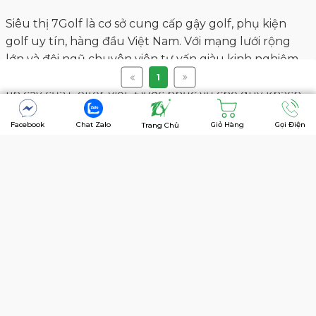
Copyright @7golf
1
Facebook
Chat Zalo
Giỏ Hàng
Gọi Điện
Trang Chủ