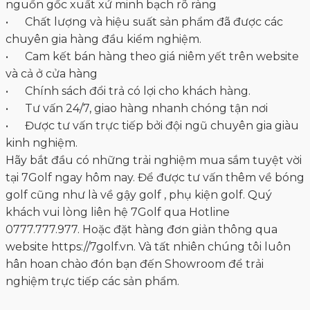
nghiệm trực tiếp các sản phẩm.
Siêu thị 7Golf là cơ sở cung cấp gậy golf, phụ kiện
golf uy tín, hàng đầu Việt Nam. Với mạng lưới rộng
lớn và đội ngũ chuyên viên tư vấn giàu kinh nghiệm.
Chắc chắn chúng tôi là người bạn đồng hành đáng
tin cậy của Golfer Việt. Được phục vụ cho quý khách
là niềm vinh hạnh của chúng tôi.
------------------------------------
7 Golf - Một trong những siêu thị lớn nhất Việt
Nam
Hotline: 0777.777.977 - 0903.077.077
CSKH: 0904.077.077
Email: info@7golf.vn
Trụ sở: Số 10 Đường N6 ( Đường Bờ Hồ - Lake View 1 )
P. Thủ Thiêm , Thành phố Thủ Đức