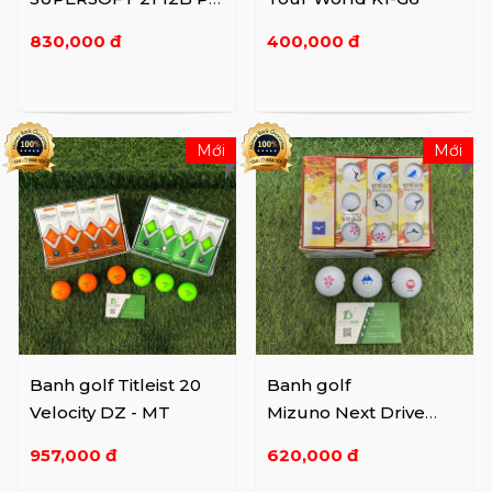
JV
830,000 đ
400,000 đ
Mới
Mới
Banh golf Titleist 20
Banh golf
Velocity DZ - MT
Mizuno Next Drive
Japan 5NJBM3211012P
957,000 đ
620,000 đ