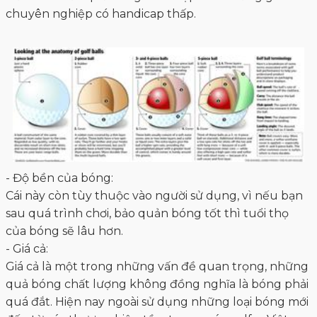
quả bóng chất lượng không đồng nghĩa là bóng phải
quá đắt. Hiện nay ngoài sử dụng những loại bóng mới
đến từ các thương hiệu tầm trung, các golfer Việt
cũng ưa thích những bóng golf đã qua sử dụng đến
từ các thương hiệu lớn. Vì nó giảm thiểu được một
mức chi phí đáng kể.
Đến với siêu thị 7Golf chúng tôi cung cấp tất tần tật
các loại bóng golf mới, bóng golf đã qua sử dụng đến
từ các thương hiệu sản xuất bóng golf nổi tiếng nhất.
Đa dạng thiết kế, màu sắc chắc chắn sẽ làm bạn hài
lòng.
4. Một số thương hiệu bóng golf nổi
tiếng