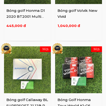
Bóng golf Honma D1
Bóng golf Volvik New
2020 BT2001 Multi
Vivid
Color
445,000 đ
1,040,000 đ
Mới
Mới
Bóng golf Callaway BL
Bóng Golf Honma
SUPERSOFT 21 12B PK
Tour World K1-G6