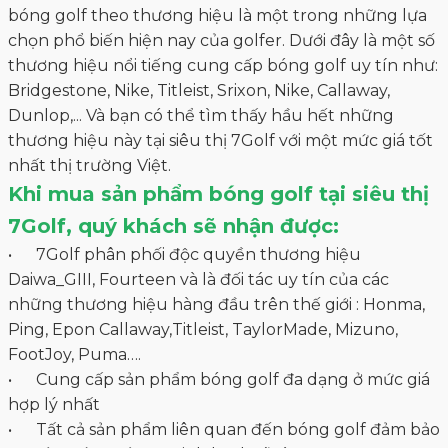
hợp lý nhất
• Tất cả sản phẩm liên quan đến bóng golf đảm bảo
nguồn gốc xuất xứ minh bạch rõ ràng
• Chất lượng và hiệu suất sản phẩm đã được các
chuyên gia hàng đầu kiểm nghiệm.
• Cam kết bán hàng theo giá niêm yết trên website
và cả ở cửa hàng
• Chính sách đổi trả có lợi cho khách hàng.
• Tư vấn 24/7, giao hàng nhanh chóng tận nơi
• Được tư vấn trực tiếp bởi đội ngũ chuyên gia giàu
kinh nghiệm.
Hãy bắt đầu có những trải nghiệm mua sắm tuyệt vời
tại 7Golf ngay hôm nay. Để được tư vấn thêm về bóng
golf cũng như là về gậy golf , phụ kiện golf. Quý
khách vui lòng liên hệ 7Golf qua Hotline
0777.777.977. Hoặc đặt hàng đơn giản thông qua
website https://7golf.vn. Và tất nhiên chúng tôi luôn
hân hoan chào đón bạn đến Showroom để trải