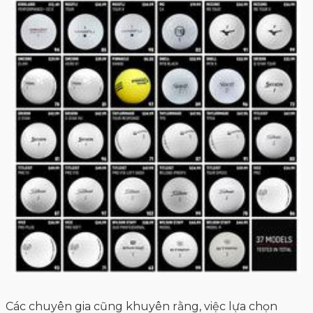
Các chuyên gia cũng khuyên rằng, việc lựa chọn
bóng golf theo thương hiệu là một trong những lựa
chọn phổ biến hiện nay của golfer. Dưới đây là một số
thương hiệu nổi tiếng cung cấp bóng golf uy tín như:
Bridgestone, Nike, Titleist, Srixon, Nike, Callaway,
Dunlop,... Và bạn có thể tìm thấy hầu hết những
thương hiệu này tại siêu thị 7Golf với một mức giá tốt
nhất thị trường Việt.
Khi mua sản phẩm bóng golf tại siêu thị
7Golf, quý khách sẽ nhận được:
• 7Golf phân phối độc quyền thương hiệu
Daiwa_GIII, Fourteen và là đối tác uy tín của các
những thương hiệu hàng đầu trên thế giới : Honma,
Ping, Epon Callaway,Titleist, TaylorMade, Mizuno,
FootJoy, Puma….
• Cung cấp sản phẩm bóng golf đa dạng ở mức giá