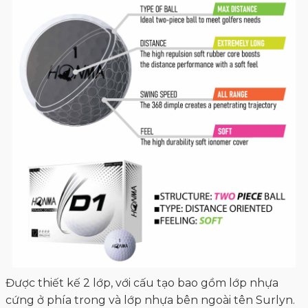
Được thiết kế 2 lớp, với cấu tạo bao gồm lớp nhựa
cứng ở phía trong và lớp nhựa bên ngoài tên Surlyn.
Tùy vào nhà sản xuất cũng như thương hiệu, mà chất
liệu này có thể thay đổi bằng các liệu khác có tính
chất tương đồng.
Nhìn chung, đối với dòng bóng golf 2 lớp cho golfer
chinh phục được các đoạn đường dài và theo các
chuyên gia đánh giá cao về độ bền của sản phẩm này.
Có thể nói đây là lựa chọn hàng đầu cho người chơi
khi lên sân.
- Bóng golf 3 lớp