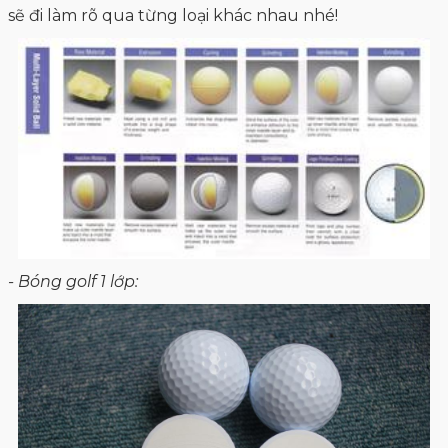
sẽ đi làm rõ qua từng loại khác nhau nhé!
- Bóng golf 1 lớp:
Được sản xuất từ chất liệu có tên là Surlyn, bề mặt có
rất nhiều vết lõm, loại này chuyên dùng cho các
newbie. Thực tế, loại này đa phần chỉ phục vụ cho