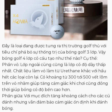
bóng golf 4 lớp có cấu tạo như thế nào? Cụ thể:
Phần vỏ: Lớp ngoài cùng cũng là lớp có độ dày thấp
nhất. Chất liệu làm vỏ làm từ Urethane khác với hầu
hết các loại còn lại. Có khoảng từ 300 tới 500 vết lõm
trên vỏ nhằm giúp tăng cảm giác khi chơi cũng đồng
thời giúp bóng có độ bền cao hơn.
Phần giữa: Với mục đích tăng khoảng cách cho các cú
đánh nhưng vẫn đảm bảo cảm giác ổn định khi đánh
bóng.
Phần giáp với lớp giữa: Lớp này giáp ranh với lớp giữa
và lớp lõi nhằm mục đích là truyền năng lượng lên lõi.
Phần lõi: Chất liệu chính làm từ cao su. Kết cấu này
mang đến cho golfer những cú đánh tối ưu.