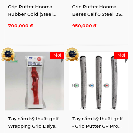
Grip Putter Honma
Grip Putter Honma
Rubber Gold (Steel
Beres Calf G Steel, 3S
SV/BK, 3s SV/BK)
GD, 4S BK/GD+ Nút ...
700,000 đ
950,000 đ
Mới
Mới
Tay nắm kỹ thuật golf
Tay nắm kỹ thuật golf
Wrapping Grip Daiya
- Grip Putter GP Pro