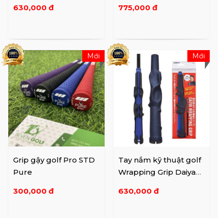
Lefty TR-458 L
Only Cord D09-XA
630,000 đ
775,000 đ
Mới
Mới
Grip gậy golf Pro STD
Tay nắm kỹ thuật golf
Pure
Wrapping Grip Daiya
TR-458
300,000 đ
630,000 đ