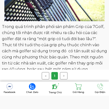
Trong quá trình phân phối sản phẩm Grip của 7Golf,
chúng tôi nhận được rất nhiều ra câu hỏi của các
golfer đặt ra rằng "một grip có tuổi đời bao lâu?".
Thực tế thì tuổi thọ của grip phụ thuộc chính vào
cách mà golfer sử dụng trong đó có tần suất sử dụng
cũng như phương thức bảo quản. Theo một nguồn
tin từ các nhà sản xuất, các golfer nên thay grip mỗi
sao 40 vòng, hoặc sau hết một năm sử dụng.
6. Bảo dưỡng grip
1
Facebook
Chat Zalo
Giỏ Hàng
Gọi Điện
Trang Chủ