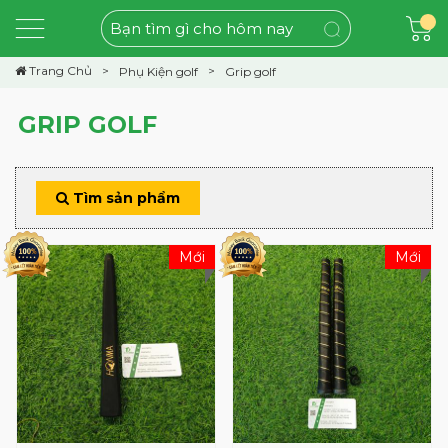
Trang Chủ
Phụ Kiện golf
Grip golf
GRIP GOLF
Tìm sản phẩm
Mới
Mới