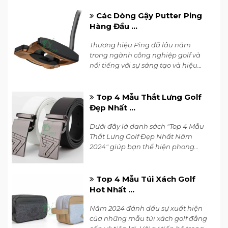
công nghệ tiên tiến.
đem lại một cái nhìn đầy phong cách và
Các Dòng Gậy Putter Ping
tươi mới cho người sử dụng.
Hàng Đầu ...
Thương hiệu Ping đã lâu năm
trong ngành công nghiệp golf và
nổi tiếng với sự sáng tạo và hiệu
suất của các sản phẩm của họ.
Dưới đây là một số dòng gậy putter
Ping hàng đầu hiện nay.
Top 4 Mẫu Thắt Lưng Golf
Đẹp Nhất ...
Dưới đây là danh sách "Top 4 Mẫu
Thắt Lưng Golf Đẹp Nhất Năm
2024" giúp bạn thể hiện phong
cách và cá tính trên sân golf cũng
như trong cuộc sống hàng ngày.
Top 4 Mẫu Túi Xách Golf
Hot Nhất ...
Năm 2024 đánh dấu sự xuất hiện
Giày Golf Puma Duvin GS-FAST Frosty White-Regal
của những mẫu túi xách golf đẳng