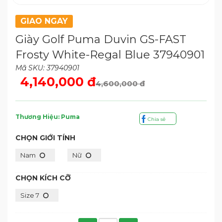
GIAO NGAY
Giày Golf Puma Duvin GS-FAST
Frosty White-Regal Blue 37940901
Mã SKU: 37940901
4,140,000 đ
4,600,000 đ
Thương Hiệu: Puma
Chia sẻ
CHỌN GIỚI TÍNH
Nam
Nữ
CHỌN KÍCH CỠ
Size 7