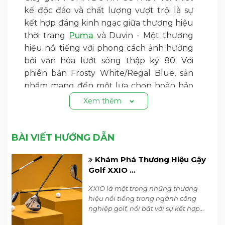
kế độc đáo và chất lượng vượt trội là sự
kết hợp đáng kinh ngạc giữa thương hiệu
thời trang
Puma
và Duvin - Một thương
hiệu nổi tiếng với phong cách ảnh hưởng
bởi văn hóa lướt sóng thập kỷ 80. Với
phiên bản Frosty White/Regal Blue, sản
phẩm mang đến một lựa chọn hoàn hảo
cho những người yêu thể thao và thời
Xem thêm
trang.
1. Mô tả sản phẩm
BÀI VIẾT HƯỚNG DẪN
Thiết kế của PUMA DUVIN GS-FAST là
một sự kết hợp tuyệt vời giữa vẻ đẹp tươi
Khám Phá Thương Hiệu Gậy
mới của Florida và phong cách thư giãn
Golf XXIO ...
của California thập kỷ 80. Đây là một sản
XXIO là một trong những thương
phẩm thời trang thể thao đặc biệt, lấy
hiệu nổi tiếng trong ngành công
cảm hứng từ văn hóa lướt sóng thập kỷ
nghiệp golf, nổi bật với sự kết hợp
80, với sự kết hợp của các yếu tố độc đáo,
hoàn hảo giữa thiết kế tinh tế và