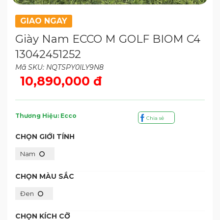
GIAO NGAY
Giày Nam ECCO M GOLF BIOM C4
13042451252
Mã SKU: NQTSPY0ILY9N8
10,890,000 đ
Thương Hiệu: Ecco
Chia sẻ
CHỌN GIỚI TÍNH
Nam
CHỌN MÀU SẮC
Đen
CHỌN KÍCH CỠ