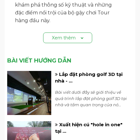
khám phá thông số kỹ thuật và những
đặc điểm nổi trội của bộ gậy chơi Tour
hàng đầu này.
Xem thêm
BÀI VIẾT HƯỚNG DẪN
Lắp đặt phòng golf 3D tại
nhà - ...
Bài viết dưới đây sẽ giới thiệu về
quá trình lắp đặt phòng golf 3D tại
nhà và tầm quan trọng của nó
trong việc thực hiện đam mê golf
mà không cần phải ra sân.
Các mẫu
gậy sắt Titleist
T-Series 2023
Xuất hiện cú "hole in one"
bao gồm các mẫu gậy T100, T150, T200 và
tại ...
T350. Ngoài thông báo về dòng gậy sắt T-