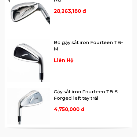
Long
🏘 Địa chỉ 3: Sân Golf Harmonie - 469 Trần
28,263,180 đ
Ngọc Lên, P.Hoà Phú, Tp Thủ Dầu Một,
Bình Dương
Bộ gậy sắt iron Fourteen TB-
M
Liên Hệ
Gậy sắt iron Fourteen TB-5
Forged left tay trái
4,750,000 đ