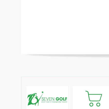
Mặt gậy AI đầu tiên trên thế giới được
người chơi
Mặt AI mới tối ưu hóa hiệu suất của dr