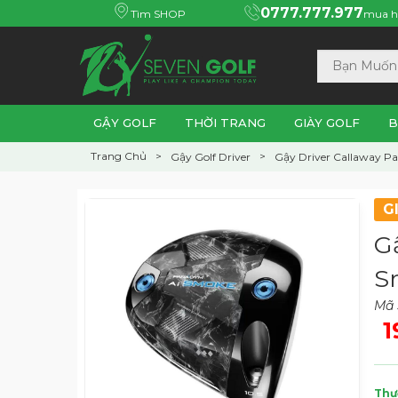
0777.777.977
Tìm SHOP
mua h
GẬY GOLF
THỜI TRANG
GIÀY GOLF
B
Trang Chủ
Gậy Golf Driver
Gậy Driver Callaway P
G
G
S
Mã 
1
Thư