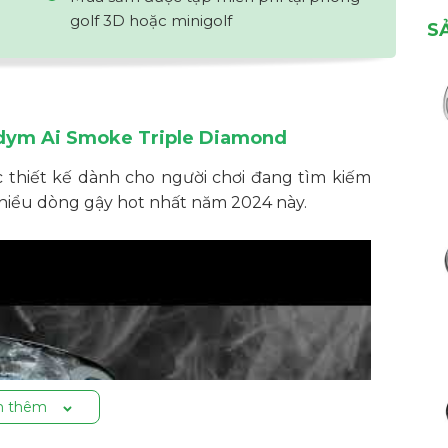
golf 3D hoặc minigolf
S
adym Ai Smoke Triple Diamond
 thiết kế dành cho người chơi đang tìm kiếm
 hiểu dòng gậy hot nhất năm 2024 này.
 thêm