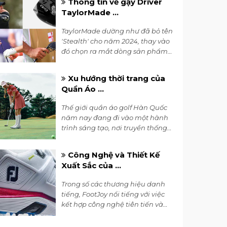
Thông tin về gậy Driver
Beres 3S 2024.
TaylorMade ...
TaylorMade dường như đã bỏ tên
'Stealth' cho năm 2024, thay vào
đó chọn ra mắt dòng sản phẩm
mới hoàn toàn là Driver Qi10.
Xu hướng thời trang của
Quần Áo ...
Thế giới quần áo golf Hàn Quốc
năm nay đang đi vào một hành
trình sáng tạo, nơi truyền thống
và hiện đại gặp gỡ, tạo nên
những kiệt tác thời trang độc
Công Nghệ và Thiết Kế
đáo.
Xuất Sắc của ...
Trong số các thương hiệu danh
tiếng, FootJoy nổi tiếng với việc
kết hợp công nghệ tiên tiến và
thiết kế đẹp mắt trong từng đôi
giày của mình.