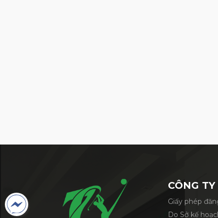
Gậy Driver Callaway Pa
--------------------
7Golf - Play like a champion today
🌐 Web: https://7golf.vn/
📲 Instagram:
https://www.instagram.com
☎️ Zalo HCM: 0777 777 977
☎️ Zalo sân đánh Hạ Long: 0904.077.077
☎️ Zalo sân tập Hạ Long: 0889 077 077
📺 Youtube:
https://bit.ly/3rwtFoN
🏘 Địa chỉ 1: 00.21, tầng trệt, Chung cư Th
TP Thủ Đức, TP Hồ Chí Minh
🏘 Địa chỉ 2: Sân Golf Tuần Châu, Đảo 
🏘 Địa chỉ 3: Sân Golf Harmonie - 469 T
CÔNG TY
Dương
Giấy phép đăng
Do Sở kế hoạc