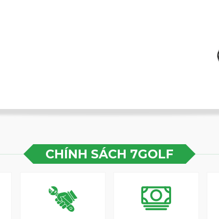
CHÍNH SÁCH 7GOLF
 thiết kế dựa trên các dữ liệu thực tế của
iver bằng cách phân tích động lực học từ hàng