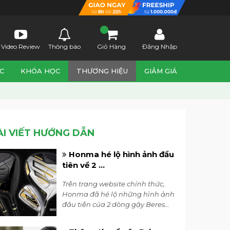
Video Review
Thông báo
Giỏ Hàng
Đăng Nhập
C
KHÓA HỌC
THƯƠNG HIỆU
GIẢM GIÁ
ÀI VIẾT HƯỚNG DẪN
Honma hé lộ hình ảnh đầu
tiên về 2 ...
Trên trang website chính thức,
Honma đã hé lộ những hình ảnh
đầu tiên của 2 dòng gậy Beres
mới nhất năm 2024 là Honma
Beres Black 2024 và Honma