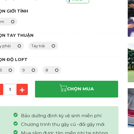
N GIỚI TÍNH
am
ỌN TAY THUẬN
y phải
Tay trái
ỌN ĐỘ LOFT
.5
9
8
CHỌN MUA
Bảo dưỡng định kỳ vệ sinh miễn phí
Chương trình thu gậy cũ -đổi gậy mới
Mua sắm được tập miễn phí tại phòng