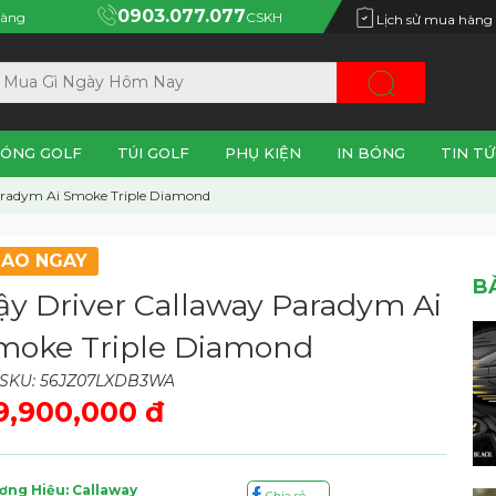
0903.077.077
àng
CSKH
Lịch sử mua hàng
ÓNG GOLF
TÚI GOLF
PHỤ KIỆN
IN BÓNG
TIN TỨ
aradym Ai Smoke Triple Diamond
IAO NGAY
B
ậy Driver Callaway Paradym Ai
moke Triple Diamond
SKU: 56JZ07LXDB3WA
9,900,000 đ
ơng Hiệu: Callaway
Chia sẻ