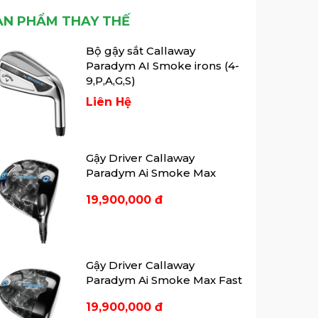
Tổng hợp những điều thú
ẢN PHẨM THAY THẾ
vị về golf ...
Bạn là người yêu thích môn thể
Bộ gậy sắt Callaway
thao golf? Cùng đến với bài viết
Paradym AI Smoke irons (4-
tổng hợp những điều thú vị về
9,P,A,G,S)
golf của chúng tôi ngay sau đây.
Liên Hệ
Callaway sắp ra mắt
phiên bản ...
Callaway, một trong những đơn
Gậy Driver Callaway
vị hàng đầu trong lĩnh vực sản
Paradym Ai Smoke Max
xuất gậy golf, chuẩn bị ra mắt
phiên bản mới Paradym AI
19,900,000 đ
Smoke 2024.
Gậy Driver Callaway
Paradym Ai Smoke Max Fast
19,900,000 đ