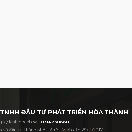
radym Ai Smoke Triple Diamond
/7golf.vietnam/
ủ Thiêm Lake View 1 - 19 Tố Hữu, P. Thủ Thiêm,
Tuần Châu, Tỉnh Quảng Ninh, TP Hạ Long
rần Ngọc Lên, P.Hoà Phú, Tp Thủ Dầu Một, Bình
 TNHH ĐẦU TƯ PHÁT TRIỂN HÒA THÀNH
 ký kinh doanh số :
0314760668
h và đầu tư Thành phố Hồ Chí Minh cấp 29/11/2017