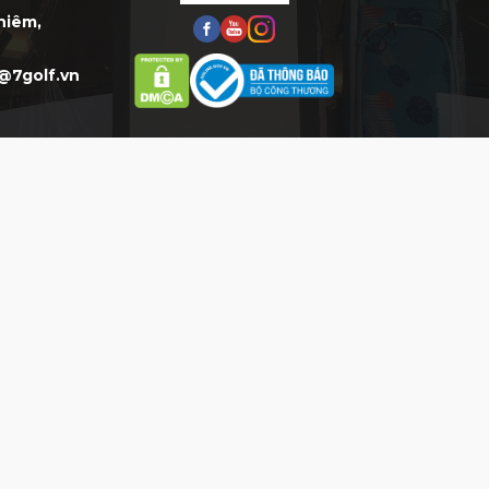
Thiêm,
@7golf.vn
HỖ TRỢ
HỖ TRỢ KHÁCH HÀNG
Mua Hàng:
0777.777.977 (8h-
20h)*
CSKH:
0903.077.077 (8h-20h)*
Phản hồi DV:
0904.077.077
THỜI GIAN LÀM VIỆC