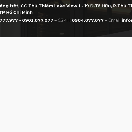
tầng trệt, CC Thủ Thiêm Lake View 1 - 19 Đ.Tố Hữu, P.Thủ 
TP Hồ Chí Minh
777.977 - 0903.077.077
– CSKH:
0904.077.077
– Email:
info
CHÍNH SÁCH
NHẤT VIỆT NAM
Chính sách bảo hành
Chính sách đổi trả
Chính sách thanh toán
Chính sách giao hàng
Chính sách bảo mật
Hướng dẫn đặt mua online