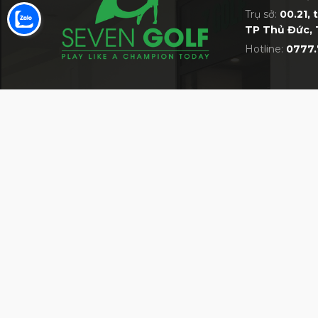
Trụ sở:
00.21, 
TP Thủ Đức, 
Hotline:
0777.
VỀ 7GOLF
MỘT TRONG NHỮNG SIÊU THỊ GOLF LỚN 
Giới thiệu về siêu thị 7Golf
Bán hàng cùng 7Golf
Quy định chung
HỆ THỐNG CỬA HÀNG