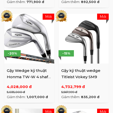
Giảm thêm:
771,900 đ
Giảm thêm:
892,500 đ
Mới
Mới
-20%
-15%
Gậy Wedge kỹ thuật
Gậy kỹ thuật wedge
Honma TW-W 4 shaft
Titleist Vokey SM9
VIZARD Tour World
4,028,000 đ
4,732,799 đ
747
5,035,000 đ
5,567,999 đ
Giảm thêm:
1,007,000 đ
Giảm thêm:
835,200 đ
Mới
Mới