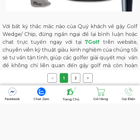
Với bất kỳ thắc mắc nào của Quý khách về gậy Golf
Wedge/ Chip, đừng ngần ngại để lại bình luận hoặc
chat trực tuyến ngay với tại
7Golf
trên website,
chuyên viên kỹ thuật giàu kinh nghiệm của chúng tôi
sẽ tư vấn tận tình, giúp các golfer giải quyết mọi vấn
đề không chỉ liên quan đến gậy golf mà còn hoàn
thiện kỹ thuật chơi.
1
2
-----------------
7Golf - Play like a champion today
Facebook
Chat Zalo
Giỏ Hàng
Gọi Điện
Trang Chủ
🌐 Web: https://7golf.vn/
📲 Instagram:
https://www.instagram.com/7golf.vietnam/
☎️ Zalo HCM: 0777 777 977
☎️ Zalo sân đánh Hạ Long: 0904.077.077