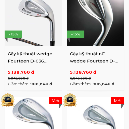
-15%
-15%
Gậy kỹ thuật wedge
Gậy kỹ thuật nữ
Fourteen D-036
wedge Fourteen D-
Graphite Shaft
036 Ladies
5,138,760 đ
5,138,760 đ
6,045,600 đ
6,045,600 đ
Giảm thêm:
906,840 đ
Giảm thêm:
906,840 đ
Mới
Mới