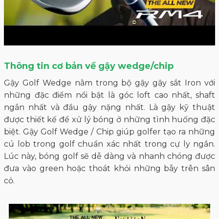
Thông tin cơ bản về gậy wedge/c
hip
Gậy Golf Wedge nằm trong bộ gậy gậy sắt Iron với
những
đặc điểm nổi bật là góc loft cao nhất, shaft
ngắn nhất và đầu gậy nặng nhất. Là gậy kỹ thuật
được thiết kế để xử lý bóng ở những tình huống đặc
biệt. Gậy Golf Wedge / Chip giúp golfer tạo ra những
cú lob trong golf chuẩn xác nhất trong cự ly ngắn.
Lúc này, bóng golf sẽ dễ dàng và nhanh chóng được
đưa vào green hoặc thoát khỏi những bẫy trên sân
cỏ.