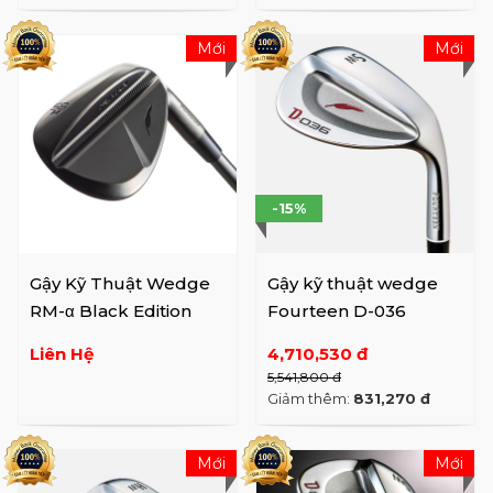
Mới
Mới
-15%
Gậy Kỹ Thuật Wedge
Gậy kỹ thuật wedge
RM-α Black Edition
Fourteen D-036
Liên Hệ
4,710,530 đ
5,541,800 đ
Giảm thêm:
831,270 đ
Mới
Mới