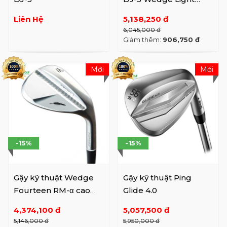
Black
Liên Hệ
5,138,250 đ
6,045,000 đ
Giảm thêm:
906,750 đ
Mới
Mới
-15%
-15%
Gậy kỹ thuật Wedge
Gậy kỹ thuật Ping
Fourteen RM-α cao
Glide 4.0
cấp
4,374,100 đ
5,057,500 đ
5,146,000 đ
5,950,000 đ