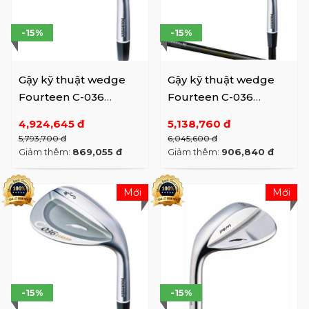
-15%
-15%
Gậy kỹ thuật wedge
Gậy kỹ thuật wedge
Fourteen C-036
Fourteen C-036
Forged
Graphite
4,924,645 đ
5,138,760 đ
5,793,700 đ
6,045,600 đ
Giảm thêm:
869,055 đ
Giảm thêm:
906,840 đ
Mới
Mới
-15%
-15%