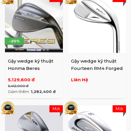
-20%
Gậy wedge kỹ thuật
Gậy wedge kỹ thuật
Honma Beres
Fourteen RM4 Forged
5,129,600 đ
Liên Hệ
6,412,000 đ
Giảm thêm:
1,282,400 đ
Mới
Mới