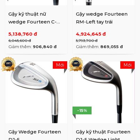
Gậy kỹ thuật nữ
Gậy wedge Fourteen
wedge Fourteen C-
RM-Left tay trái
036 Ladies
5,138,760 đ
4,924,645 đ
6,045,600 đ
5,793,700 đ
Giảm thêm:
906,840 đ
Giảm thêm:
869,055 đ
Mới
Mới
-15%
Gậy Wedge Fourteen
Gậy kỹ thuật Fourteen
DJ-5
DJ-5 Wedge Light