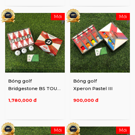
Mới
Mới
Bóng golf
Bóng golf
Bridgestone BS TOUR
Xperon Pastel III
B RX
1,780,000 đ
900,000 đ
Mới
Mới