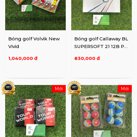
Bóng golf Volvik New
Bóng golf Callaway BL
Vivid
SUPERSOFT 21 12B PK
JV
1,040,000 đ
830,000 đ
Mới
Mới