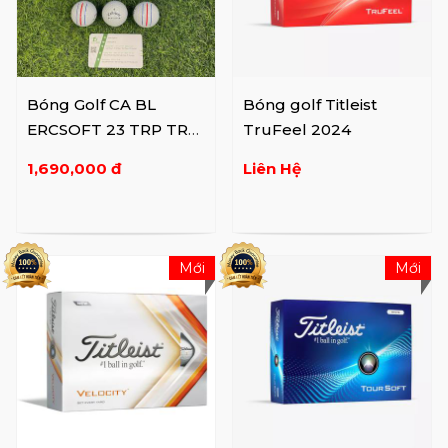
Bóng Golf CA BL
Bóng golf Titleist
ERCSOFT 23 TRP TRK
TruFeel 2024
12B PK JV
1,690,000 đ
Liên Hệ
Mới
Mới