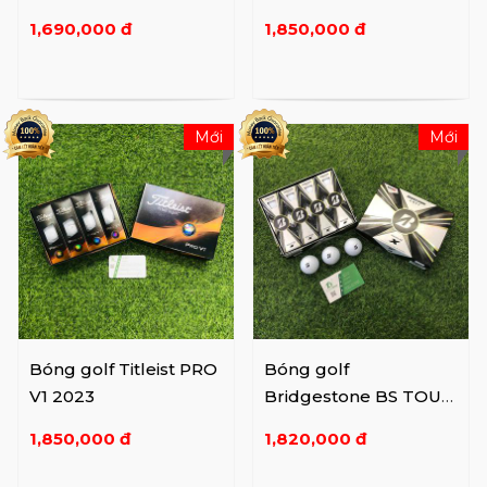
TRPRK 12B PK JV
1,690,000 đ
1,850,000 đ
Mới
Mới
Bóng golf Titleist PRO
Bóng golf
V1 2023
Bridgestone BS TOUR
B X
1,850,000 đ
1,820,000 đ