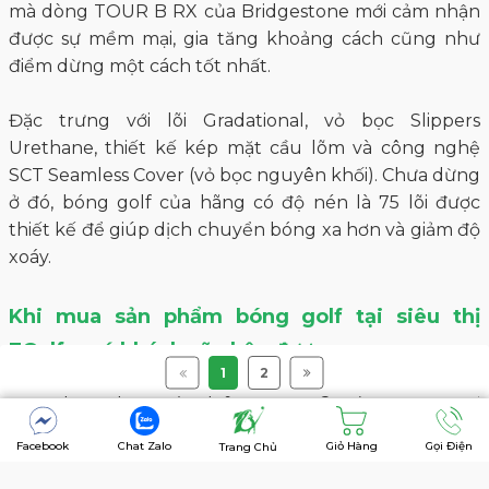
mà dòng TOUR B RX của Bridgestone mới cảm nhận
được sự mềm mại, gia tăng khoảng cách cũng như
điểm dừng một cách tốt nhất.
Đặc trưng với lõi Gradational, vỏ bọc Slippers
Urethane, thiết kế kép mặt cầu lõm và công nghệ
SCT Seamless Cover (vỏ bọc nguyên khối). Chưa dừng
ở đó, bóng golf của hãng có độ nén là 75 lõi được
thiết kế để giúp dịch chuyển bóng xa hơn và giảm độ
xoáy.
Khi mua sản phẩm bóng golf tại siêu thị
7Golf, quý khách sẽ nhận được:
1
2
7Golf phân phối độc quyền thương hiệu Daiwa_GIII,
Fourteen và là đối tác uy tín của các những thương
hiệu hàng đầu trên thế giới: Honma, Ping, Epon
Facebook
Chat Zalo
Giỏ Hàng
Gọi Điện
Trang Chủ
Callaway,Titleist, TaylorMade, Mizuno, FootJoy,