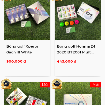
Bóng golf Xperon
Bóng golf Honma D1
Gaon III White
2020 BT2001 Multi
Color
900,000 đ
445,000 đ
Mới
Mới