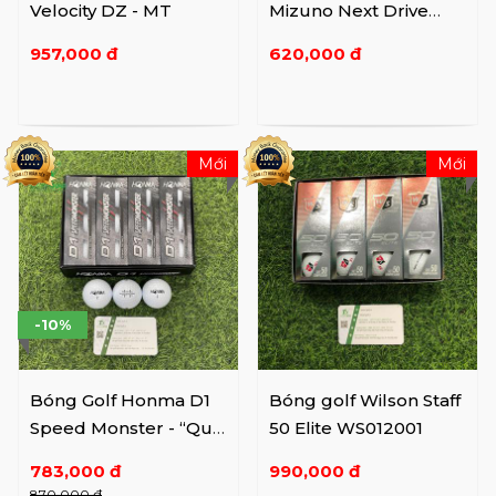
Velocity DZ - MT
Mizuno Next Drive
Japan 5NJBM3211012P
957,000 đ
620,000 đ
Mới
Mới
-10%
Bóng Golf Honma D1
Bóng golf Wilson Staff
Speed Monster - “Quái
50 Elite WS012001
vật tốc độ"
783,000 đ
990,000 đ
870,000 đ