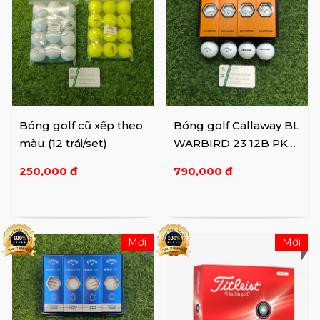
Bóng golf cũ xếp theo
Bóng golf Callaway BL
màu (12 trái/set)
WARBIRD 23 12B PK
JV
250,000 đ
790,000 đ
Mới
Mới