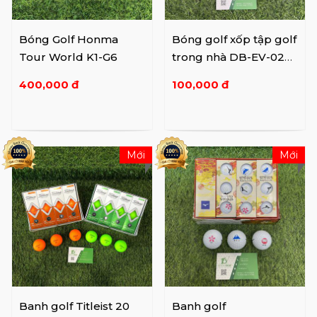
Bóng Golf Honma
Bóng golf xốp tập golf
Tour World K1-G6
trong nhà DB-EV-02
(6pcs/set)
400,000 đ
100,000 đ
Mới
Mới
Banh golf Titleist 20
Banh golf