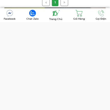
1
Facebook
Chat Zalo
Giỏ Hàng
Gọi Điện
Trang Chủ
Hiện tại, các dòng gậy Honma Tour world được bán
nhiều trong nước và trên toàn thế giới. Tuy nhiên, để
đảm bảo mua được sản phẩm chính hãng với giá tốt
nhất, siêu thị 7golf là một sự lựa chọn tốt nhất.