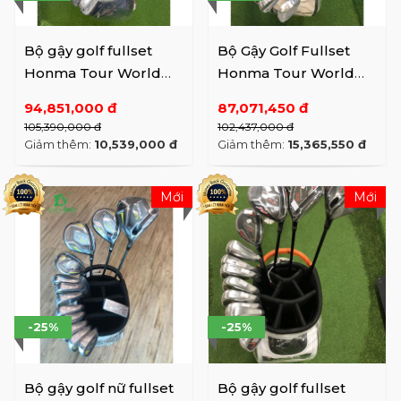
Bộ gậy golf fullset
Bộ Gậy Golf Fullset
Honma Tour World
Honma Tour World
757
TR20
94,851,000 đ
87,071,450 đ
105,390,000 đ
102,437,000 đ
Giảm thêm:
10,539,000 đ
Giảm thêm:
15,365,550 đ
Mới
Mới
-25%
-25%
Bộ gậy golf nữ fullset
Bộ gậy golf fullset