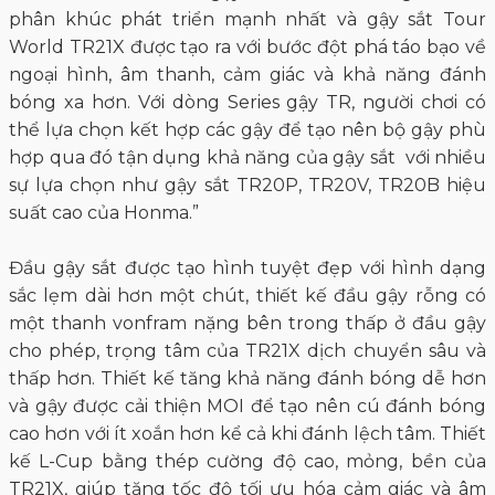
phân khúc phát triển mạnh nhất và gậy sắt Tour
World TR21X được tạo ra với bước đột phá táo bạo về
ngoại hình, âm thanh, cảm giác và khả năng đánh
bóng xa hơn. Với dòng Series gậy TR, người chơi có
thể lựa chọn kết hợp các gậy để tạo nên bộ gậy phù
hợp qua đó tận dụng khả năng của gậy sắt với nhiều
sự lựa chọn như gậy sắt TR20P, TR20V, TR20B hiệu
suất cao của Honma.”
Đầu gậy sắt được tạo hình tuyệt đẹp với hình dạng
sắc lẹm dài hơn một chút, thiết kế đầu gậy rỗng có
một thanh vonfram nặng bên trong thấp ở đầu gậy
cho phép, trọng tâm của TR21X dịch chuyển sâu và
thấp hơn. Thiết kế tăng khả năng đánh bóng dễ hơn
và gậy được cải thiện MOI để tạo nên cú đánh bóng
cao hơn với ít xoắn hơn kể cả khi đánh lệch tâm. Thiết
kế L-Cup bằng thép cường độ cao, mỏng, bền của
TR21X, giúp tăng tốc độ tối ưu hóa cảm giác và âm