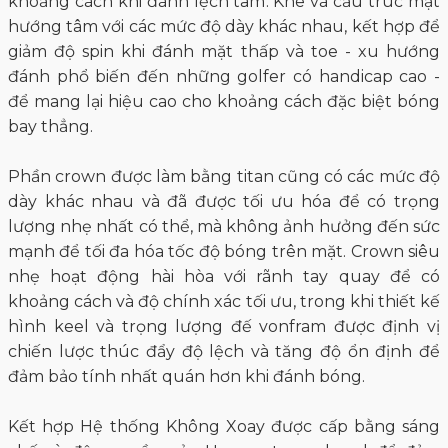
khoảng cách khi đánh lệch tâm. Khe và cấu trúc mặt
hướng tâm với các mức độ dày khác nhau, kết hợp để
giảm độ spin khi đánh mặt thấp và toe - xu hướng
đánh phổ biến đến những golfer có handicap cao -
để mang lại hiệu cao cho khoảng cách đặc biệt bóng
bay thẳng.
Phần crown được làm bằng titan cũng có các mức độ
dày khác nhau và đã được tối ưu hóa để có trọng
lượng nhẹ nhất có thể, mà không ảnh hưởng đến sức
mạnh để tối đa hóa tốc độ bóng trên mặt. Crown siêu
nhẹ hoạt động hài hòa với rãnh tay quay để có
khoảng cách và độ chính xác tối ưu, trong khi thiết kế
hình keel và trọng lượng đế vonfram được định vị
chiến lược thúc đẩy độ lệch và tăng độ ổn định để
đảm bảo tính nhất quán hơn khi đánh bóng.
Kết hợp Hệ thống Không Xoay được cấp bằng sáng