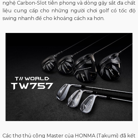
nghệ Carbon-Slot tiên phong và dòng gậy sắt đa chất
liệu cung cấp cho những người chơi golf có tốc độ
swing nhanh để cho khoảng cách xa hơn.
Các thợ thủ công Master của HONMA (Takumi) đã kết