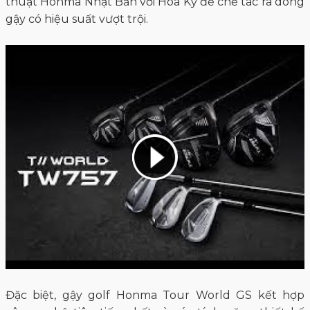
thuật Honma Nhật Bản với Hoa Kỳ để chế tác ra dòng
gậy có hiệu suất vượt trội.
Đặc biệt, gậy golf Honma Tour World GS kết hợp