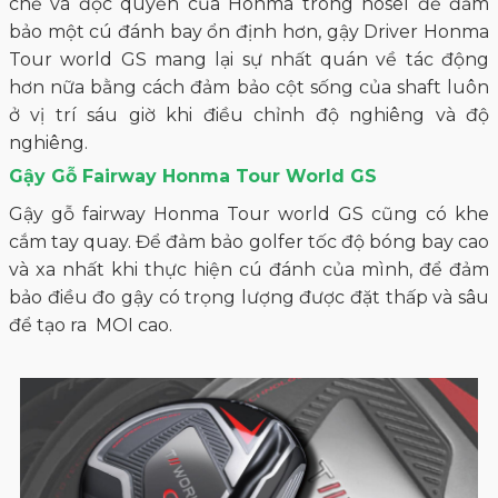
chế và độc quyền của Honma trong hosel để đảm
bảo một cú đánh bay ổn định hơn, gậy Driver Honma
Tour world GS mang lại sự nhất quán về tác động
hơn nữa bằng cách đảm bảo cột sống của shaft luôn
ở vị trí sáu giờ khi điều chỉnh độ nghiêng và độ
nghiêng.
Gậy Gỗ Fairway Honma Tour World GS
Gậy gỗ fairway Honma Tour world GS cũng có khe
cắm tay quay. Để đảm bảo golfer tốc độ bóng bay cao
và xa nhất khi thực hiện cú đánh của mình, để đảm
bảo điều đo gậy có trọng lượng được đặt thấp và sâu
để tạo ra MOI cao.