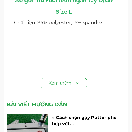
Áo golf nữ Fourteen ngắn tay D/GR
Size L
Chất liệu: 85% polyester, 15% spandex
Xem thêm
BÀI VIẾT HƯỚNG DẪN
Cách chọn gậy Putter phù
hợp với ...