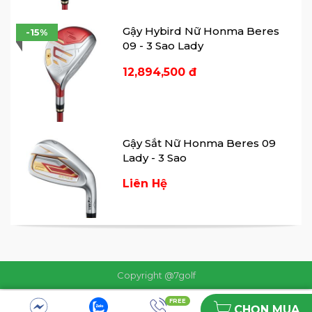
Gậy Hybird Nữ Honma Beres
-15%
09 - 3 Sao Lady
12,894,500 đ
Gậy Sắt Nữ Honma Beres 09
Lady - 3 Sao
Liên Hệ
Gậy Driver Nữ Honma Beres
09 Lady - 4 Sao
Copyright @7golf
Liên Hệ
FREE
CHỌN MUA