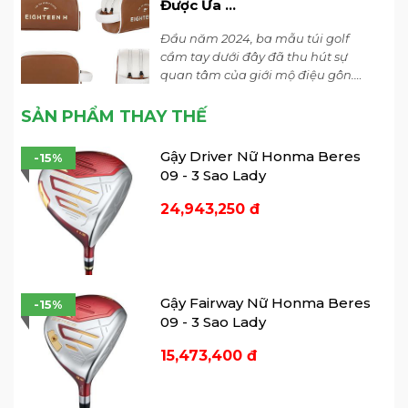
Được Ưa ...
Đầu năm 2024, ba mẫu túi golf
cầm tay dưới đây đã thu hút sự
quan tâm của giới mộ điệu gôn.
Hãy cùng 7Golf khám phá ngay.
SẢN PHẨM THAY THẾ
Cách Kết Hợp Phụ Kiện Đi
Kèm Với ...
Gậy Driver Nữ Honma Beres
-15%
09 - 3 Sao Lady
Kết hợp những phụ kiện trên với
quần áo đánh golf của bạn sẽ giúp
24,943,250 đ
tạo ra một phong cách độc đáo và
chuyên nghiệp trên sân golf.
Gậy Fairway Nữ Honma Beres
-15%
09 - 3 Sao Lady
15,473,400 đ