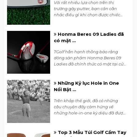
Với rất nhiều lựa chọn trên thị
trường gậy putter, bạn cần cân
nhắc điều gì khi chọn được chiếc
phù hợp với mình?
Honma Beres 09 Ladies đã
có mặt ...
7Golf hân hạnh thông báo rằng
dòng sản phẩm Honma Beres 09
Ladies đã chính thức có mặt tại cửa
hàng. Hãy đến và trải nghiệm
ngay!!
Những Kỷ lục Hole in One
Nổi Bật ...
Trên khắp thế giới, đã có những
câu chuyện đầy cảm hứng về
những hole-in-one kỳ diệu đã được
ghi nhận, và dưới đây là một số kỷ
lục nổi bật.
Top 3 Mẫu Túi Golf Cầm Tay