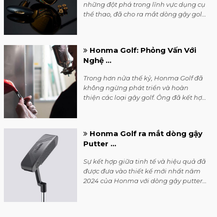
những đột phá trong lĩnh vực dụng cụ
thể thao, đã cho ra mắt dòng gậy golf
GIII Signature 2024 được mong đợi
nhất.
Honma Golf: Phỏng Vấn Với
Nghệ ...
Trong hơn nửa thế kỷ, Honma Golf đã
không ngừng phát triển và hoàn
thiện các loại gậy golf. Ông đã kết hợp
công nghệ và đổi mới với nghệ thuật
truyền thống Nhật Bản. Xin ông chia
sẻ quy trình sản xuất gậy golf tại
Honma Golf ra mắt dòng gậy
Honma?
Putter ...
Sự kết hợp giữa tinh tế và hiệu quả đã
được đưa vào thiết kế mới nhất năm
2024 của Honma với dòng gậy putter
Sakata Lab.