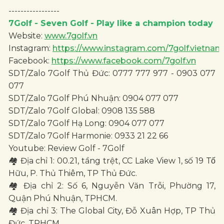
-----------------
7Golf - Seven Golf - Play like a champion today
Website:
www.7golf.vn
Instagram:
https://www.instagram.com/7golf.vietnam
Facebook:
https://www.facebook.com/7golf.vn
SDT/Zalo 7Golf Thủ Đức: 0777 777 977 - 0903 077
077
SDT/Zalo 7Golf Phú Nhuận: 0904 077 077
SDT/Zalo 7Golf Global: 0908 135 588
SDT/Zalo 7Golf Hạ Long: 0904 077 077
SDT/Zalo 7Golf Harmonie: 0933 21 22 66
Youtube: Review Golf - 7Golf
🏘 Địa chỉ 1: 00.21, tầng trệt, CC Lake View 1, số 19 Tố
Hữu, P. Thủ Thiêm, TP Thủ Đức.
🏘 Địa chỉ 2: Số 6, Nguyễn Văn Trỗi, Phường 17,
Quận Phú Nhuận, TPHCM.
🏘 Địa chỉ 3: The Global City, Đỗ Xuân Hợp, TP Thủ
Đức, TPHCM.